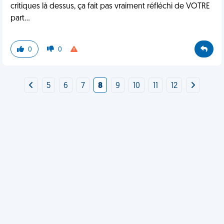
critiques là dessus, ça fait pas vraiment réfléchi de VOTRE
part...
0
0
5
6
7
8
9
10
11
12