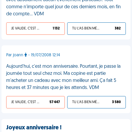
avec absolument aucun évènement particulier. Tout
comme n'importe quel jour de ces derniers mois, en fin
de compte… VDM
JE VALIDE, C'EST UNE VDM
1 132
TU L'AS BIEN MÉRITÉ
382
Par joann
- 19/07/2008 12:14
Aujourd'hui, c'est mon anniversaire. Pourtant, je passe la
journée tout seul chez moi. Ma copine est partie
m'acheter un cadeau avec mon meilleur ami. Ça fait 5
heures et 37 minutes que je les attends. VDM
JE VALIDE, C'EST UNE VDM
57 447
TU L'AS BIEN MÉRITÉ
3 580
Joyeux anniversaire !