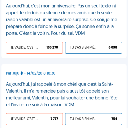
Aujourd'hui, c'est mon anniversaire. Pas un seul texto ni
appel. Je déduis du silence de mes amis que la seule
raison valable est un anniversaire surprise. Ce soir, je me
prépare donc à feindre la surprise. Ça sonne enfin à la
porte. C'était le voisin. Pour du sel. VDM
JE VALIDE, C'EST UNE VDM
105 270
TU L'AS BIEN MÉRITÉ
6 098
Par Juju
- 14/02/2018 18:30
Aujourd'hui, j'ai rappelé à mon chéri que c'est la Saint-
Valentin. Il m'a remerciée puis a aussitôt appelé son
meilleur ami, Valentin, pour lui souhaiter une bonne fête
et l'inviter ce soir à la maison. VDM
JE VALIDE, C'EST UNE VDM
7 777
TU L'AS BIEN MÉRITÉ
754