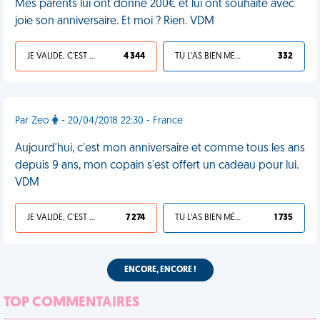
Mes parents lui ont donné 200€ et lui ont souhaité avec
joie son anniversaire. Et moi ? Rien. VDM
JE VALIDE, C'EST UNE VDM
4 344
TU L'AS BIEN MÉRITÉ
332
Par Zeo
- 20/04/2018 22:30 - France
Aujourd'hui, c'est mon anniversaire et comme tous les ans
depuis 9 ans, mon copain s'est offert un cadeau pour lui.
VDM
JE VALIDE, C'EST UNE VDM
7 274
TU L'AS BIEN MÉRITÉ
1 735
ENCORE, ENCORE !
TOP COMMENTAIRES