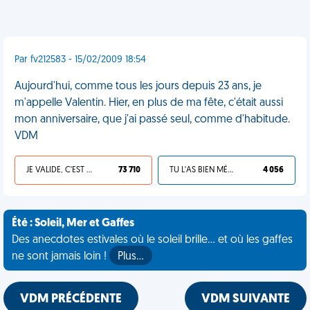
Par fv212583 - 15/02/2009 18:54
Aujourd'hui, comme tous les jours depuis 23 ans, je
m'appelle Valentin. Hier, en plus de ma fête, c'était aussi
mon anniversaire, que j'ai passé seul, comme d'habitude.
VDM
JE VALIDE, C'EST UNE VDM
73 710
TU L'AS BIEN MÉRITÉ
4 056
Été : Soleil, Mer et Gaffes
Des anecdotes estivales où le soleil brille... et où les gaffes
ne sont jamais loin !
Plus…
VDM PRÉCÉDENTE
VDM SUIVANTE