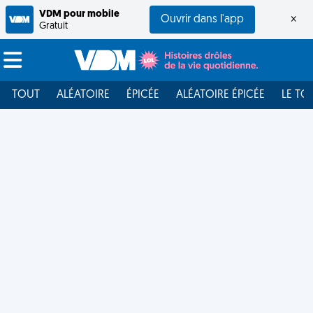
VDM pour mobile
Ouvrir dans l'app
×
Gratuit
TOUT
ALÉATOIRE
ÉPICÉE
ALÉATOIRE ÉPICÉE
LE TO