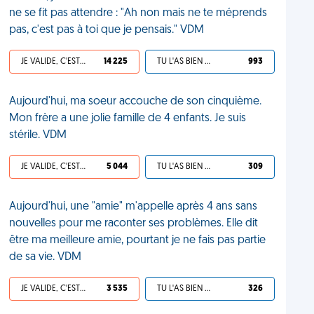
ne se fit pas attendre : "Ah non mais ne te méprends
pas, c'est pas à toi que je pensais." VDM
JE VALIDE, C'EST UNE VDM
14 225
TU L'AS BIEN MÉRITÉ
993
Aujourd'hui, ma soeur accouche de son cinquième.
Mon frère a une jolie famille de 4 enfants. Je suis
stérile. VDM
JE VALIDE, C'EST UNE VDM
5 044
TU L'AS BIEN MÉRITÉ
309
Aujourd'hui, une "amie" m'appelle après 4 ans sans
nouvelles pour me raconter ses problèmes. Elle dit
être ma meilleure amie, pourtant je ne fais pas partie
de sa vie. VDM
JE VALIDE, C'EST UNE VDM
3 535
TU L'AS BIEN MÉRITÉ
326