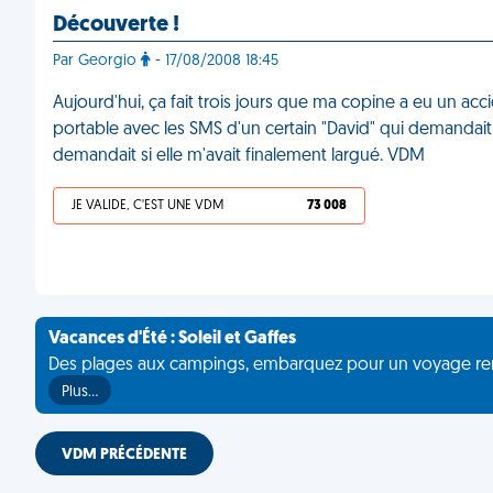
Découverte !
Par Georgio
- 17/08/2008 18:45
Aujourd'hui, ça fait trois jours que ma copine a eu un accide
portable avec les SMS d'un certain "David" qui demandait 
demandait si elle m'avait finalement largué. VDM
JE VALIDE, C'EST UNE VDM
73 008
Vacances d'Été : Soleil et Gaffes
Des plages aux campings, embarquez pour un voyage rempli 
Plus…
VDM PRÉCÉDENTE