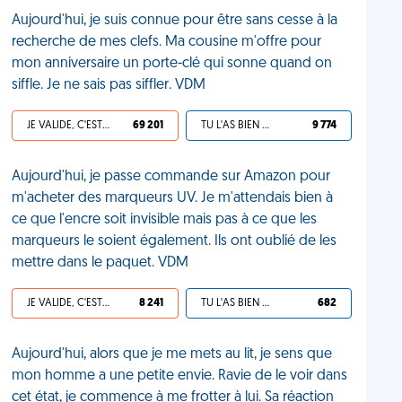
Aujourd'hui, je suis connue pour être sans cesse à la
recherche de mes clefs. Ma cousine m'offre pour
mon anniversaire un porte-clé qui sonne quand on
siffle. Je ne sais pas siffler. VDM
JE VALIDE, C'EST UNE VDM
69 201
TU L'AS BIEN MÉRITÉ
9 774
Aujourd'hui, je passe commande sur Amazon pour
m'acheter des marqueurs UV. Je m'attendais bien à
ce que l'encre soit invisible mais pas à ce que les
marqueurs le soient également. Ils ont oublié de les
mettre dans le paquet. VDM
JE VALIDE, C'EST UNE VDM
8 241
TU L'AS BIEN MÉRITÉ
682
Aujourd'hui, alors que je me mets au lit, je sens que
mon homme a une petite envie. Ravie de le voir dans
cet état, je commence à me frotter à lui. Sa réaction