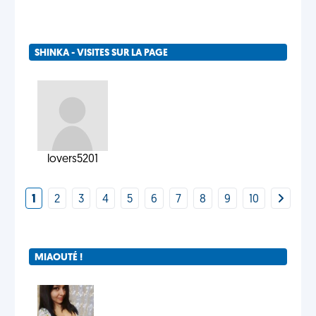
SHINKA - VISITES SUR LA PAGE
lovers5201
1
2
3
4
5
6
7
8
9
10
MIAOUTÉ !