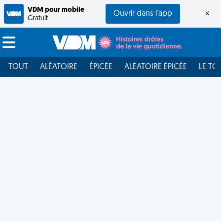
VDM pour mobile
Ouvrir dans l'app
×
Gratuit
TOUT
ALÉATOIRE
ÉPICÉE
ALÉATOIRE ÉPICÉE
LE TO