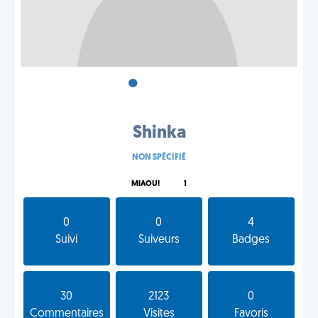
•
•
•
Shinka
NON SPÉCIFIÉ
MIAOU!
1
0
0
4
Suivi
Suiveurs
Badges
30
2123
0
Commentaires
Visites
Favoris