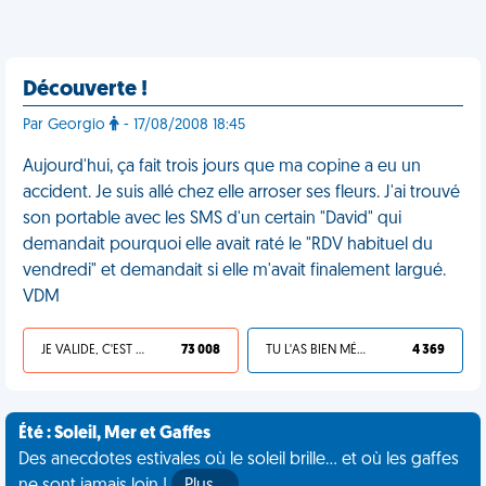
Découverte !
Par Georgio
- 17/08/2008 18:45
Aujourd'hui, ça fait trois jours que ma copine a eu un
accident. Je suis allé chez elle arroser ses fleurs. J'ai trouvé
son portable avec les SMS d'un certain "David" qui
demandait pourquoi elle avait raté le "RDV habituel du
vendredi" et demandait si elle m'avait finalement largué.
VDM
JE VALIDE, C'EST UNE VDM
73 008
TU L'AS BIEN MÉRITÉ
4 369
Été : Soleil, Mer et Gaffes
Des anecdotes estivales où le soleil brille... et où les gaffes