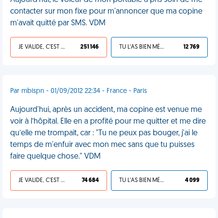
Aujourd'hui, le voleur de mon portable a pris soin de me
contacter sur mon fixe pour m'annoncer que ma copine
m'avait quitté par SMS. VDM
JE VALIDE, C'EST UNE VDM
251 146
TU L'AS BIEN MÉRITÉ
12 769
Par mbispn - 01/09/2012 22:34 - France - Paris
Aujourd'hui, après un accident, ma copine est venue me
voir à l’hôpital. Elle en a profité pour me quitter et me dire
qu’elle me trompait, car : "Tu ne peux pas bouger, j'ai le
temps de m'enfuir avec mon mec sans que tu puisses
faire quelque chose." VDM
JE VALIDE, C'EST UNE VDM
74 684
TU L'AS BIEN MÉRITÉ
4 099