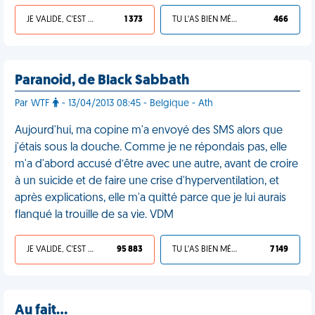
JE VALIDE, C'EST UNE VDM
1 373
TU L'AS BIEN MÉRITÉ
466
Paranoid, de Black Sabbath
Par WTF
- 13/04/2013 08:45 - Belgique - Ath
Aujourd'hui, ma copine m'a envoyé des SMS alors que
j'étais sous la douche. Comme je ne répondais pas, elle
m'a d'abord accusé d’être avec une autre, avant de croire
à un suicide et de faire une crise d'hyperventilation, et
après explications, elle m'a quitté parce que je lui aurais
flanqué la trouille de sa vie. VDM
JE VALIDE, C'EST UNE VDM
95 883
TU L'AS BIEN MÉRITÉ
7 149
Au fait…