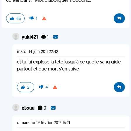
contendant :) Moi, diabolique? noooon....
65
1
yuki421
1
mardi 14 juin 2011 22:42
et tu lui explose la tete jusqu'à ce que le sang gicle
partout et que mort s'en suive
21
4
xLouu
0
dimanche 19 février 2012 15:21