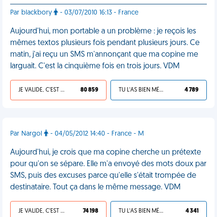
Par blackbory
- 03/07/2010 16:13 - France
Aujourd'hui, mon portable a un problème : je reçois les
mêmes textos plusieurs fois pendant plusieurs jours. Ce
matin, j'ai reçu un SMS m'annonçant que ma copine me
larguait. C'est la cinquième fois en trois jours. VDM
JE VALIDE, C'EST UNE VDM
80 859
TU L'AS BIEN MÉRITÉ
4 789
Par Nargol
- 04/05/2012 14:40 - France - M
Aujourd'hui, je crois que ma copine cherche un prétexte
pour qu'on se sépare. Elle m'a envoyé des mots doux par
SMS, puis des excuses parce qu'elle s'était trompée de
destinataire. Tout ça dans le même message. VDM
JE VALIDE, C'EST UNE VDM
74 198
TU L'AS BIEN MÉRITÉ
4 341