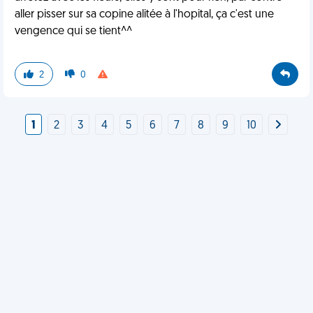
aller pisser sur sa copine alitée à l'hopital, ça c'est une
vengence qui se tient^^
2
0
1
2
3
4
5
6
7
8
9
10