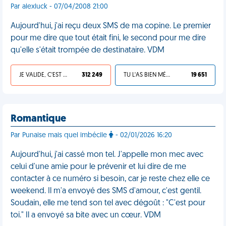
Par alexluck - 07/04/2008 21:00
Aujourd'hui, j'ai reçu deux SMS de ma copine. Le premier
pour me dire que tout était fini, le second pour me dire
qu'elle s'était trompée de destinataire. VDM
JE VALIDE, C'EST UNE VDM
312 249
TU L'AS BIEN MÉRITÉ
19 651
Romantique
Par Punaise mais quel imbécile
- 02/01/2026 16:20
Aujourd'hui, j'ai cassé mon tel. J'appelle mon mec avec
celui d'une amie pour le prévenir et lui dire de me
contacter à ce numéro si besoin, car je reste chez elle ce
weekend. Il m'a envoyé des SMS d'amour, c'est gentil.
Soudain, elle me tend son tel avec dégoût : "C'est pour
toi." Il a envoyé sa bite avec un cœur. VDM