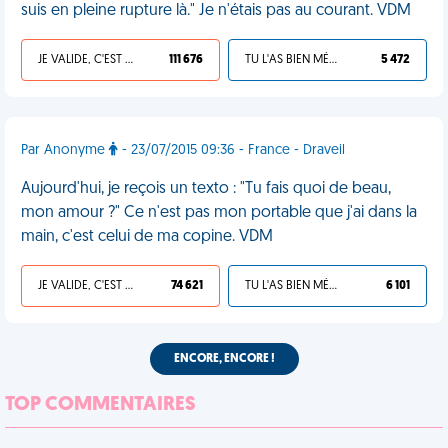
suis en pleine rupture là." Je n'étais pas au courant. VDM
JE VALIDE, C'EST UNE VDM
111 676
TU L'AS BIEN MÉRITÉ
5 472
Par Anonyme
- 23/07/2015 09:36 - France - Draveil
Aujourd'hui, je reçois un texto : "Tu fais quoi de beau,
mon amour ?" Ce n'est pas mon portable que j'ai dans la
main, c'est celui de ma copine. VDM
JE VALIDE, C'EST UNE VDM
74 621
TU L'AS BIEN MÉRITÉ
6 101
ENCORE, ENCORE !
TOP COMMENTAIRES