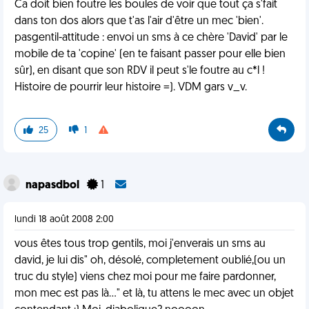
Ca doit bien foutre les boules de voir que tout ça s'fait
dans ton dos alors que t'as l'air d'être un mec 'bien'.
pasgentil-attitude : envoi un sms à ce chère 'David' par le
mobile de ta 'copine' (en te faisant passer pour elle bien
sûr), en disant que son RDV il peut s'le foutre au c*l !
Histoire de pourrir leur histoire =). VDM gars v_v.
25
1
napasdbol
1
lundi 18 août 2008 2:00
vous êtes tous trop gentils, moi j'enverais un sms au
david, je lui dis" oh, désolé, completement oublié,(ou un
truc du style) viens chez moi pour me faire pardonner,
mon mec est pas là..." et là, tu attens le mec avec un objet