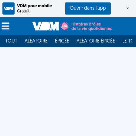
VDM pour mobile
Ouvrir dans l'app
×
Gratuit
TOUT
ALÉATOIRE
ÉPICÉE
ALÉATOIRE ÉPICÉE
LE TO