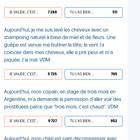
JE VALIDE, C'EST UNE VDM
7 269
TU L'AS BIEN MÉRITÉ
511
Aujourd'hui, je me suis lavé les cheveux avec un
shampoing naturel à base de miel et de fleurs. Une
guêpe est venue me butiner la tête, le vent l'a
coincée dans mes cheveux, elle a pris peur et m'a
piquée. J'ai mal. VDM
JE VALIDE, C'EST UNE VDM
5 725
TU L'AS BIEN MÉRITÉ
705
Aujourd'hui, mon copain, en stage de trois mois en
Argentine, m'a demandé la permission d'aller voir des
prostituées parce que "trois mois, c'est chaud". VDM
JE VALIDE, C'EST UNE VDM
9 727
TU L'AS BIEN MÉRITÉ
952
Aujourd'hui, mon chéri est parti décompresser avec