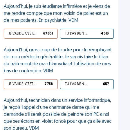
Aujourd'hui, je suis étudiante infirmière et je viens de
me rendre compte que mon voisin de palier est un
de mes patients. En psychiatrie. VDM
JE VALIDE, C'EST UNE VDM
67 851
TU L'AS BIEN MÉRITÉ
4 513
Aujourd'hui, gros coup de foudre pour le remplaçant
de mon médecin généraliste. Je venais faire le bilan
du traitement de ma chlamydia et l'utilisation de mes
bas de contention. VDM
JE VALIDE, C'EST UNE VDM
7 758
TU L'AS BIEN MÉRITÉ
657
Aujourd’hui, technicien dans un service informatique,
je reçois l’appel d’une charmante dame qui me
demande s’il serait possible de peindre son PC ainsi
que ses écrans en violet foncé pour que ça aille avec
son bureau. VDM