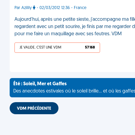
Par Azilily
- 02/03/2012 12:36 - France
Aujourd'hui, après une petite sieste, j'accompagne ma fill
regardent avec un petit sourire, je finis par me regarder 
pour me faire un maquillage avec ses feutres. VDM
JE VALIDE, C'EST UNE VDM
57 168
Été : Soleil, Mer et Gaffes
Des anecdotes estivales où le soleil brille... et où les gaffe
VDM PRÉCÉDENTE