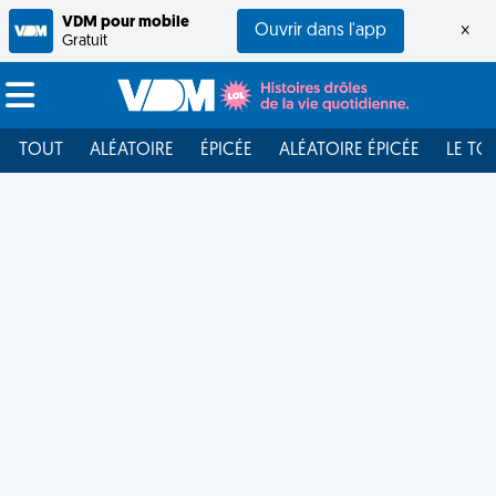
VDM pour mobile
Ouvrir dans l'app
×
Gratuit
TOUT
ALÉATOIRE
ÉPICÉE
ALÉATOIRE ÉPICÉE
LE TO