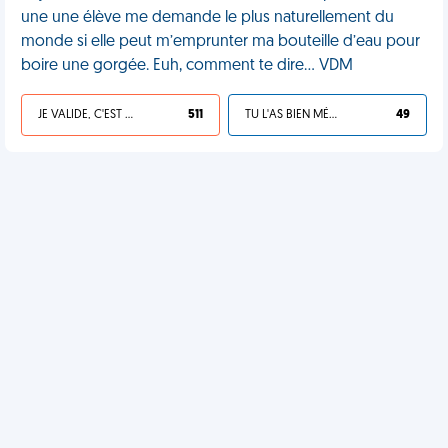
une une élève me demande le plus naturellement du
monde si elle peut m’emprunter ma bouteille d’eau pour
boire une gorgée. Euh, comment te dire... VDM
JE VALIDE, C'EST UNE VDM
511
TU L'AS BIEN MÉRITÉ
49