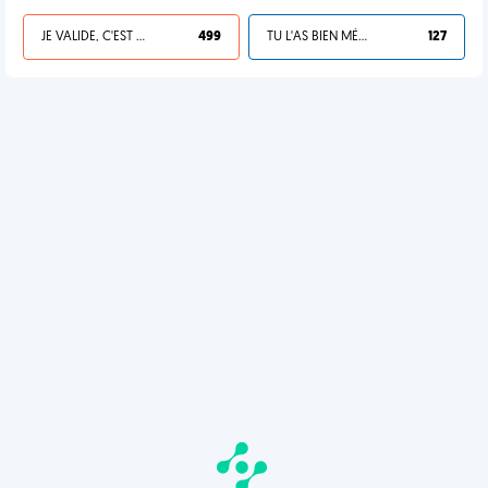
JE VALIDE, C'EST UNE VDM
499
TU L'AS BIEN MÉRITÉ
127