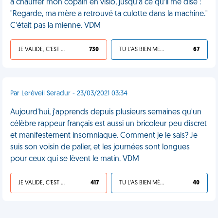
à chauffer mon copain en visio, jusqu’à ce qu’il me dise :
"Regarde, ma mère a retrouvé ta culotte dans la machine."
C’était pas la mienne. VDM
JE VALIDE, C'EST UNE VDM
730
TU L'AS BIEN MÉRITÉ
67
Par Leréveil Seradur - 23/03/2021 03:34
Aujourd'hui, j'apprends depuis plusieurs semaines qu'un
célèbre rappeur français est aussi un bricoleur peu discret
et manifestement insomniaque. Comment je le sais? Je
suis son voisin de palier, et les journées sont longues
pour ceux qui se lèvent le matin. VDM
JE VALIDE, C'EST UNE VDM
417
TU L'AS BIEN MÉRITÉ
40