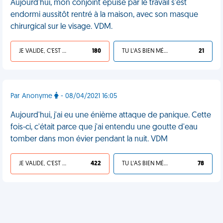
Aujourd'hui, mon conjoint épuisé par le travail s'est
endormi aussitôt rentré à la maison, avec son masque
chirurgical sur le visage. VDM.
JE VALIDE, C'EST UNE VDM
180
TU L'AS BIEN MÉRITÉ
21
Par Anonyme
- 08/04/2021 16:05
Aujourd'hui, j'ai eu une énième attaque de panique. Cette
fois-ci, c'était parce que j'ai entendu une goutte d'eau
tomber dans mon évier pendant la nuit. VDM
JE VALIDE, C'EST UNE VDM
422
TU L'AS BIEN MÉRITÉ
78