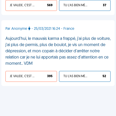
JE VALIDE, C'EST UNE VDM
569
TU L'AS BIEN MÉRITÉ
37
Par Anonyme
- 25/03/2021 16:24 - France
Aujourd'hui, le mauvais karma a frappé, j'ai plus de voiture,
j'ai plus de permis, plus de boulot, je vis un moment de
dépression, et mon copain à décider d'arrêter notre
relation car je ne lui apportais pas assez d'attention en ce
moment.. VDM
JE VALIDE, C'EST UNE VDM
395
TU L'AS BIEN MÉRITÉ
52