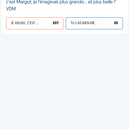
c'est Margot, je l'imaginais plus grande... et plus belle !"
VDM
JE VALIDE, C'EST UNE VDM
337
TU L'AS BIEN MÉRITÉ
35