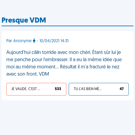
Presque VDM
Par Anonyme
- 10/04/2021 14:31
Aujourd'hui câlin torride avec mon chéri. Étant sûr lui je
me penche pour l'embrasser. Il a eu la même idée que
moi au même moment... Résultat il m'a fracturé le nez
avec son front. VDM
JE VALIDE, C'EST UNE VDM
533
TU L'AS BIEN MÉRITÉ
47