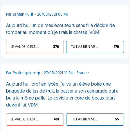
Par JentanPlu
- 28/03/2021 00:40
Aujourd'hui, un de mes écouteurs sans fil a décidé de
tomber au moment où je tirais la chasse. VDM
JE VALIDE, C'EST UNE VDM
376
TU L'AS BIEN MÉRITÉ
178
Par Profengalere
- 27/03/2021 10:54 - France
Aujourd'hui, prof en lycée, j'ai vu un élève boire une
briquette de jus de fruit, la passer à son camarade qui a
bu à la même paille. Le covid a encore de beaux jours
devant lui. VDM
JE VALIDE, C'EST UNE VDM
481
TU L'AS BIEN MÉRITÉ
55