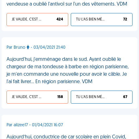
vendeuse a oublié l'antivol sur l'un des vêtements. VDM
JE VALIDE, C'EST UNE VDM
424
TU L'AS BIEN MÉRITÉ
72
Par Bruno
- 03/04/2021 21:40
Aujourd'hui, j'emménage dans le sud. Ayant oublié le
chargeur de ma tondeuse à barbe en région parisienne,
je m'en commande une nouvelle pour avoir le câble. Je
l'ai fait livrer... En région parisienne. VDM
JE VALIDE, C'EST UNE VDM
158
TU L'AS BIEN MÉRITÉ
67
Par alizee17 - 01/04/2021 16:07
Aujourd’hui, conductrice de car scolaire en plein Covid,