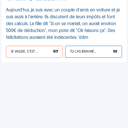
Aujourd'hui, je suis avec un couple d'amis en voiture et je
suis assis à l'arrière. Ils discutent de leurs impôts et font
des calculs. La fille dit "Si on se mariait, on aurait environ
500€ de déduction", mon pote dit "Ok faisons ça". Des
félicitations auraient été indécentes. Vdm
JE VALIDE, C'EST UNE VDM
517
TU L'AS BIEN MÉRITÉ
50