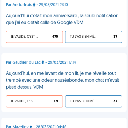
Par Andortrois
- 29/03/2021 23:10
Aujourd'hui c'était mon anniversaire , la seule notification
que j'ai eu c'était celle de Google VDM
JE VALIDE, C'EST UNE VDM
475
TU L'AS BIEN MÉRITÉ
37
Par Gauthier du Lac
- 29/03/2021 17:14
Aujourd'hui, en me levant de mon lit, je me réveille tout
trempé avec une odeur nauséabonde, mon chat m'avait
pissé dessus, VDM
JE VALIDE, C'EST UNE VDM
171
TU L'AS BIEN MÉRITÉ
37
Par Mazeltov
- 28/03/2021 04:46