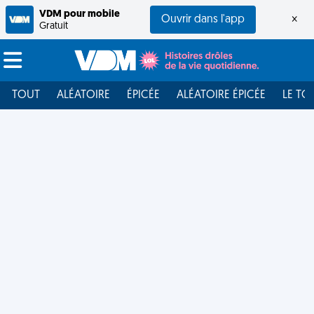
VDM pour mobile
Ouvrir dans l'app
×
Gratuit
TOUT
ALÉATOIRE
ÉPICÉE
ALÉATOIRE ÉPICÉE
LE TO