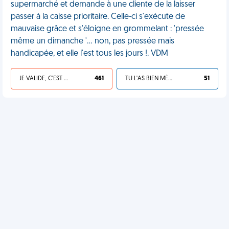
supermarché et demande à une cliente de la laisser
passer à la caisse prioritaire. Celle-ci s'exécute de
mauvaise grâce et s'éloigne en grommelant : 'pressée
même un dimanche '... non, pas pressée mais
handicapée, et elle l'est tous les jours !. VDM
JE VALIDE, C'EST UNE VDM
461
TU L'AS BIEN MÉRITÉ
51