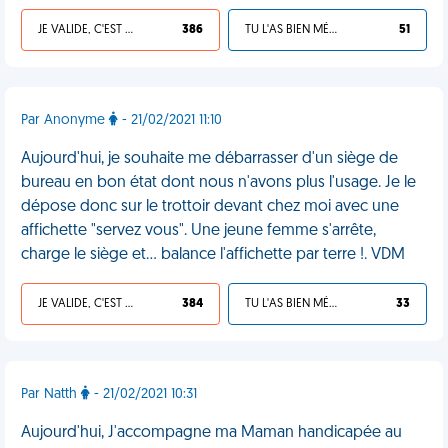
JE VALIDE, C'EST UNE VDM
386
TU L'AS BIEN MÉRITÉ
51
Par Anonyme
- 21/02/2021 11:10
Aujourd'hui, je souhaite me débarrasser d'un siège de
bureau en bon état dont nous n'avons plus l'usage. Je le
dépose donc sur le trottoir devant chez moi avec une
affichette "servez vous". Une jeune femme s'arrête,
charge le siège et... balance l'affichette par terre !. VDM
JE VALIDE, C'EST UNE VDM
384
TU L'AS BIEN MÉRITÉ
33
Par Natth
- 21/02/2021 10:31
Aujourd'hui, J'accompagne ma Maman handicapée au