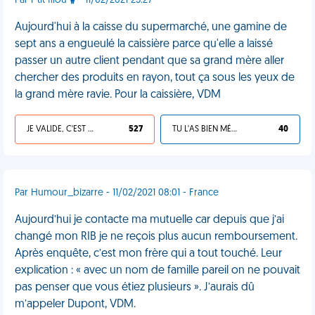
Par P'tit filou
- 11/02/2021 23:27
Aujourd'hui à la caisse du supermarché, une gamine de
sept ans a engueulé la caissière parce qu'elle a laissé
passer un autre client pendant que sa grand mère aller
chercher des produits en rayon, tout ça sous les yeux de
la grand mère ravie. Pour la caissière, VDM
JE VALIDE, C'EST UNE VDM
527
TU L'AS BIEN MÉRITÉ
40
Par Humour_bizarre - 11/02/2021 08:01 - France
Aujourd’hui je contacte ma mutuelle car depuis que j’ai
changé mon RIB je ne reçois plus aucun remboursement.
Après enquête, c’est mon frère qui a tout touché. Leur
explication : « avec un nom de famille pareil on ne pouvait
pas penser que vous étiez plusieurs ». J’aurais dû
m’appeler Dupont, VDM.