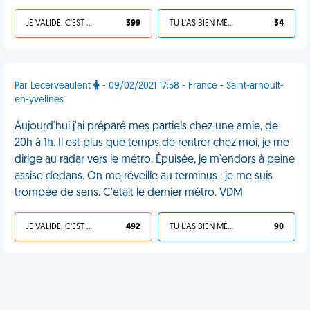
JE VALIDE, C'EST UNE VDM
399
TU L'AS BIEN MÉRITÉ
34
Par Lecerveaulent
- 09/02/2021 17:58 - France - Saint-arnoult-
en-yvelines
Aujourd'hui j'ai préparé mes partiels chez une amie, de
20h à 1h. Il est plus que temps de rentrer chez moi, je me
dirige au radar vers le métro. Épuisée, je m'endors à peine
assise dedans. On me réveille au terminus : je me suis
trompée de sens. C'était le dernier métro. VDM
JE VALIDE, C'EST UNE VDM
492
TU L'AS BIEN MÉRITÉ
90