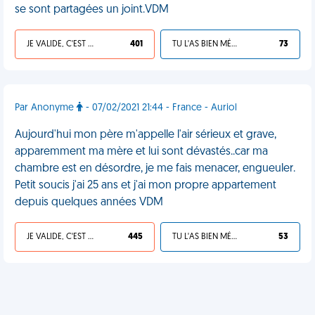
se sont partagées un joint.VDM
JE VALIDE, C'EST UNE VDM
401
TU L'AS BIEN MÉRITÉ
73
Par Anonyme
- 07/02/2021 21:44 - France - Auriol
Aujourd'hui mon père m'appelle l'air sérieux et grave,
apparemment ma mère et lui sont dévastés..car ma
chambre est en désordre, je me fais menacer, engueuler.
Petit soucis j'ai 25 ans et j'ai mon propre appartement
depuis quelques années VDM
JE VALIDE, C'EST UNE VDM
445
TU L'AS BIEN MÉRITÉ
53