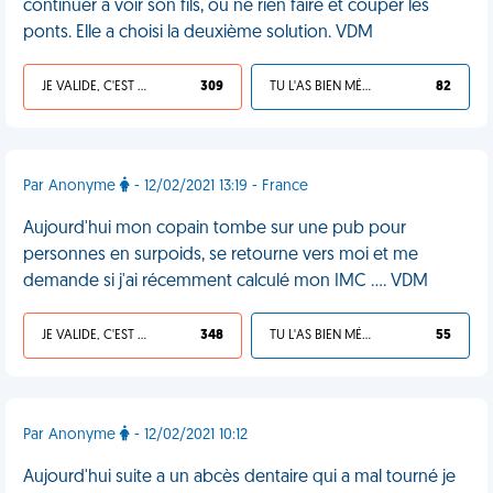
continuer à voir son fils, ou ne rien faire et couper les
ponts. Elle a choisi la deuxième solution. VDM
JE VALIDE, C'EST UNE VDM
309
TU L'AS BIEN MÉRITÉ
82
Par Anonyme
- 12/02/2021 13:19 - France
Aujourd'hui mon copain tombe sur une pub pour
personnes en surpoids, se retourne vers moi et me
demande si j'ai récemment calculé mon IMC .... VDM
JE VALIDE, C'EST UNE VDM
348
TU L'AS BIEN MÉRITÉ
55
Par Anonyme
- 12/02/2021 10:12
Aujourd'hui suite a un abcès dentaire qui a mal tourné je