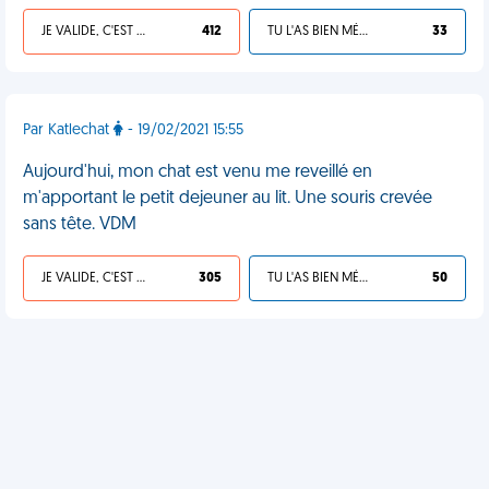
JE VALIDE, C'EST UNE VDM
412
TU L'AS BIEN MÉRITÉ
33
Par Katlechat
- 19/02/2021 15:55
Aujourd'hui, mon chat est venu me reveillé en
m'apportant le petit dejeuner au lit. Une souris crevée
sans tête. VDM
JE VALIDE, C'EST UNE VDM
305
TU L'AS BIEN MÉRITÉ
50