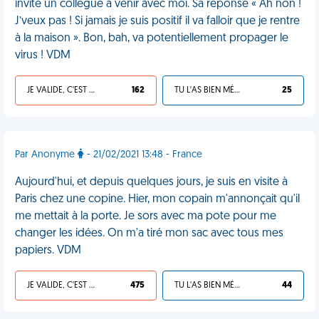
invite un collègue à venir avec moi. Sa réponse « Ah non !
J’veux pas ! Si jamais je suis positif il va falloir que je rentre
à la maison ». Bon, bah, va potentiellement propager le
virus ! VDM
JE VALIDE, C'EST UNE VDM
162
TU L'AS BIEN MÉRITÉ
25
Par Anonyme
- 21/02/2021 13:48 - France
Aujourd'hui, et depuis quelques jours, je suis en visite à
Paris chez une copine. Hier, mon copain m'annonçait qu'il
me mettait à la porte. Je sors avec ma pote pour me
changer les idées. On m'a tiré mon sac avec tous mes
papiers. VDM
JE VALIDE, C'EST UNE VDM
475
TU L'AS BIEN MÉRITÉ
44