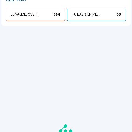
bus. VDM
JE VALIDE, C'EST UNE VDM
364
TU L'AS BIEN MÉRITÉ
53