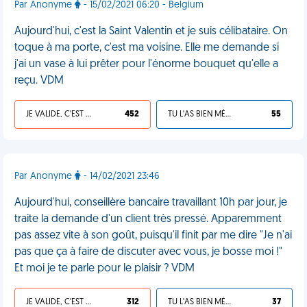
Par Anonyme
- 15/02/2021 06:20 - Belgium
Aujourd'hui, c'est la Saint Valentin et je suis célibataire. On
toque à ma porte, c'est ma voisine. Elle me demande si
j'ai un vase à lui prêter pour l'énorme bouquet qu'elle a
reçu. VDM
JE VALIDE, C'EST UNE VDM
452
TU L'AS BIEN MÉRITÉ
55
Par Anonyme
- 14/02/2021 23:46
Aujourd'hui, conseillère bancaire travaillant 10h par jour, je
traite la demande d'un client très pressé. Apparemment
pas assez vite à son goût, puisqu'il finit par me dire "Je n'ai
pas que ça à faire de discuter avec vous, je bosse moi !"
Et moi je te parle pour le plaisir ? VDM
JE VALIDE, C'EST UNE VDM
312
TU L'AS BIEN MÉRITÉ
37