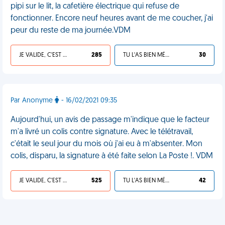
pipi sur le lit, la cafetière électrique qui refuse de
fonctionner. Encore neuf heures avant de me coucher, j'ai
peur du reste de ma journée.VDM
JE VALIDE, C'EST UNE VDM
285
TU L'AS BIEN MÉRITÉ
30
Par Anonyme
- 16/02/2021 09:35
Aujourd'hui, un avis de passage m'indique que le facteur
m'a livré un colis contre signature. Avec le télétravail,
c'était le seul jour du mois où j'ai eu à m'absenter. Mon
colis, disparu, la signature à été faite selon La Poste !. VDM
JE VALIDE, C'EST UNE VDM
525
TU L'AS BIEN MÉRITÉ
42