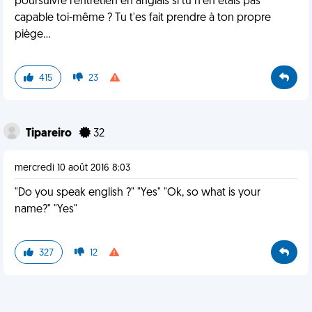
poursuivre l'entretien en anglais si tu n'en étais pas
capable toi-même ? Tu t'es fait prendre à ton propre
piège...
415
23
Tipareiro
32
mercredi 10 août 2016 8:03
"Do you speak english ?" "Yes" "Ok, so what is your
name?" "Yes"
327
12