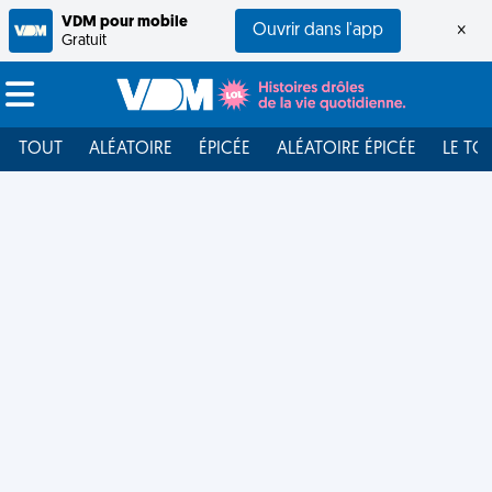
VDM pour mobile
Ouvrir dans l'app
×
Gratuit
TOUT
ALÉATOIRE
ÉPICÉE
ALÉATOIRE ÉPICÉE
LE TO