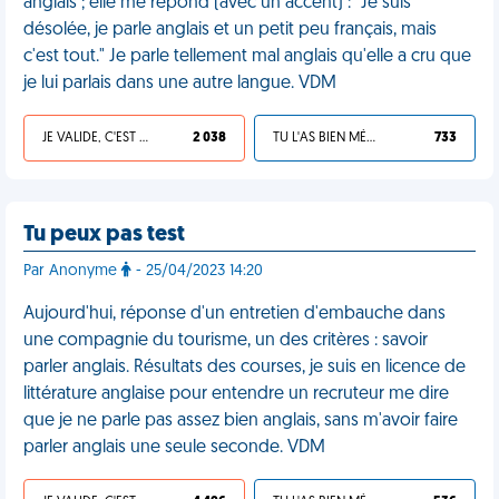
anglais ; elle me répond (avec un accent) : "Je suis
désolée, je parle anglais et un petit peu français, mais
c'est tout." Je parle tellement mal anglais qu'elle a cru que
je lui parlais dans une autre langue. VDM
JE VALIDE, C'EST UNE VDM
2 038
TU L'AS BIEN MÉRITÉ
733
Tu peux pas test
Par Anonyme
- 25/04/2023 14:20
Aujourd'hui, réponse d'un entretien d'embauche dans
une compagnie du tourisme, un des critères : savoir
parler anglais. Résultats des courses, je suis en licence de
littérature anglaise pour entendre un recruteur me dire
que je ne parle pas assez bien anglais, sans m'avoir faire
parler anglais une seule seconde. VDM