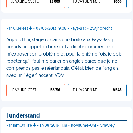
JE VALIDE, C'EST UNE VDM
27 009
TU L'AS BIEN MÉRITÉ
1 803
Par Clueless
- 05/03/2013 19:08 - Pays-Bas - Zwijndrecht
Aujourd'hui, stagiaire dans une boîte aux Pays-Bas, je
prends un appel au bureau. La cliente commence à
m'exposer son problème et pour la énième fois, je dois
répéter qu'il faut me parler en anglais parce que je ne
comprends pas le néerlandais. C'était bien de l'anglais,
avec un "léger" accent. VDM
JE VALIDE, C'EST UNE VDM
56 716
TU L'AS BIEN MÉRITÉ
8 543
I understand
Par IamOnFire
- 17/08/2016 11:18 - Royaume-Uni - Crawley