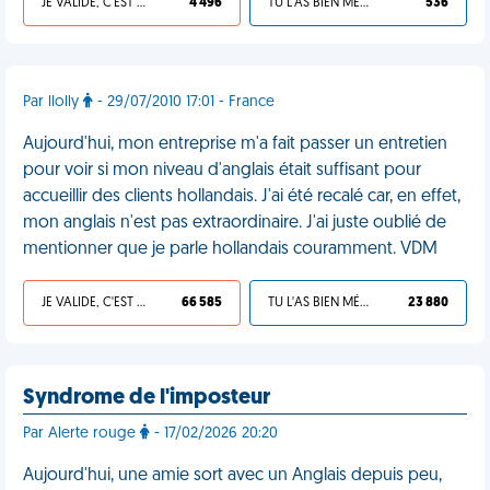
JE VALIDE, C'EST UNE VDM
4 496
TU L'AS BIEN MÉRITÉ
536
Par llolly
- 29/07/2010 17:01 - France
Aujourd'hui, mon entreprise m'a fait passer un entretien
pour voir si mon niveau d'anglais était suffisant pour
accueillir des clients hollandais. J'ai été recalé car, en effet,
mon anglais n'est pas extraordinaire. J'ai juste oublié de
mentionner que je parle hollandais couramment. VDM
JE VALIDE, C'EST UNE VDM
66 585
TU L'AS BIEN MÉRITÉ
23 880
Syndrome de l'imposteur
Par Alerte rouge
- 17/02/2026 20:20
Aujourd'hui, une amie sort avec un Anglais depuis peu,