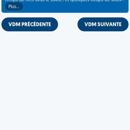
rempli de rires sous le soleil... et quelques coups de soleil !
Plus…
VDM PRÉCÉDENTE
VDM SUIVANTE