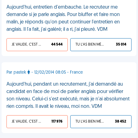
Aujourd'hui, entretien d'embauche. Le recruteur me
demande si je parle anglais. Pour bluffer et faire mon
malin, je réponds qu'on peut continuer l'entretien en
anglais. Il l'a fait, j'ai galéré; il a ri, j'ai pleuré. VDM
JE VALIDE, C'EST UNE VDM
44 544
TU L'AS BIEN MÉRITÉ
35 014
Par pastek
- 12/02/2014 08:05 - France
Aujourd'hui, pendant un recrutement, j'ai demandé au
candidat en face de moi de parler anglais pour vérifier
son niveau. Celui-ci s'est exécuté, mais je n'ai absolument
rien compris. Il avait le niveau, moi non. VDM
JE VALIDE, C'EST UNE VDM
117 976
TU L'AS BIEN MÉRITÉ
38 452