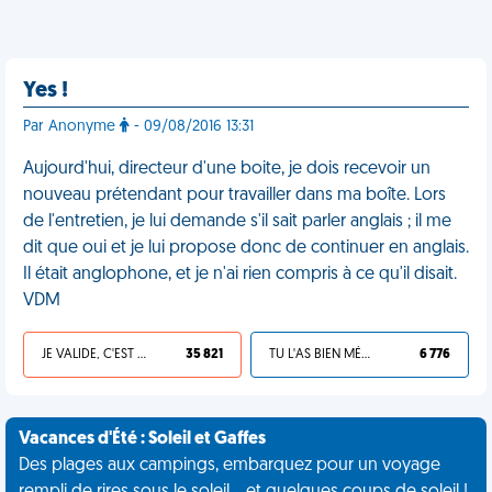
Yes !
Par Anonyme
- 09/08/2016 13:31
Aujourd'hui, directeur d'une boite, je dois recevoir un
nouveau prétendant pour travailler dans ma boîte. Lors
de l'entretien, je lui demande s'il sait parler anglais ; il me
dit que oui et je lui propose donc de continuer en anglais.
Il était anglophone, et je n'ai rien compris à ce qu'il disait.
VDM
JE VALIDE, C'EST UNE VDM
35 821
TU L'AS BIEN MÉRITÉ
6 776
Vacances d'Été : Soleil et Gaffes
Des plages aux campings, embarquez pour un voyage