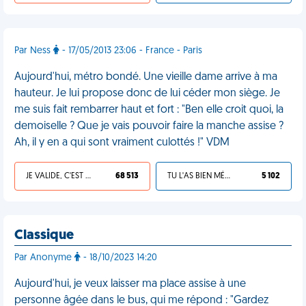
Par Ness
- 17/05/2013 23:06 - France - Paris
Aujourd'hui, métro bondé. Une vieille dame arrive à ma
hauteur. Je lui propose donc de lui céder mon siège. Je
me suis fait rembarrer haut et fort : "Ben elle croit quoi, la
demoiselle ? Que je vais pouvoir faire la manche assise ?
Ah, il y en a qui sont vraiment culottés !" VDM
JE VALIDE, C'EST UNE VDM
68 513
TU L'AS BIEN MÉRITÉ
5 102
Classique
Par Anonyme
- 18/10/2023 14:20
Aujourd'hui, je veux laisser ma place assise à une
personne âgée dans le bus, qui me répond : "Gardez