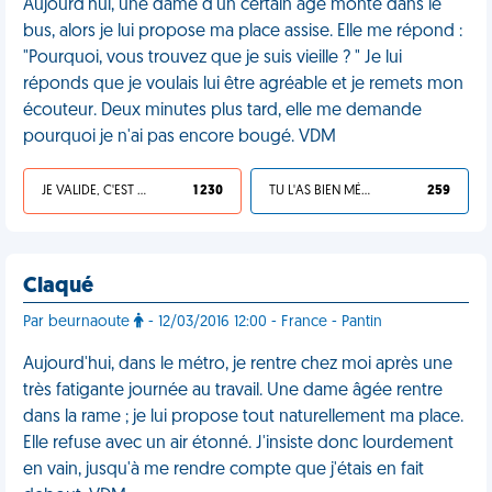
Aujourd'hui, une dame d'un certain âge monte dans le
bus, alors je lui propose ma place assise. Elle me répond :
"Pourquoi, vous trouvez que je suis vieille ? " Je lui
réponds que je voulais lui être agréable et je remets mon
écouteur. Deux minutes plus tard, elle me demande
pourquoi je n'ai pas encore bougé. VDM
JE VALIDE, C'EST UNE VDM
1 230
TU L'AS BIEN MÉRITÉ
259
Claqué
Par beurnaoute
- 12/03/2016 12:00 - France - Pantin
Aujourd'hui, dans le métro, je rentre chez moi après une
très fatigante journée au travail. Une dame âgée rentre
dans la rame ; je lui propose tout naturellement ma place.
Elle refuse avec un air étonné. J'insiste donc lourdement
en vain, jusqu'à me rendre compte que j'étais en fait