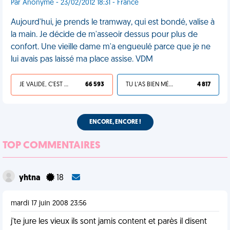
Par Anonyme - 23/02/2012 18:31 - France
Aujourd'hui, je prends le tramway, qui est bondé, valise à
la main. Je décide de m'asseoir dessus pour plus de
confort. Une vieille dame m'a engueulé parce que je ne
lui avais pas laissé ma place assise. VDM
JE VALIDE, C'EST UNE VDM
66 593
TU L'AS BIEN MÉRITÉ
4 817
ENCORE, ENCORE !
TOP COMMENTAIRES
yhtna
18
mardi 17 juin 2008 23:56
j'te jure les vieux ils sont jamis content et parès il disent