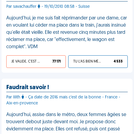
Par savachauffer
- 19/10/2010 08:58 - Suisse
Aujourd'hui, je me suis fait réprimander par une dame, car
en voulant lui céder ma place dans le train, j'aurais insinué
qu'elle était vieille. Elle est revenue cinq minutes plus tard
réclamer ma place, car "effectivement, le wagon est
complet". VDM
JE VALIDE, C'EST UNE VDM
77 171
TU L'AS BIEN MÉRITÉ
4 533
Faudrait savoir !
Par lilith
- Ça date de 2016 mais c'est de la bonne - France -
Aix-en-provence
Aujourd'hui, assise dans le métro, deux femmes âgées se
trouvent debout juste devant moi. Je propose donc
évidemment ma place. Elles ont refusé, puis ont passé