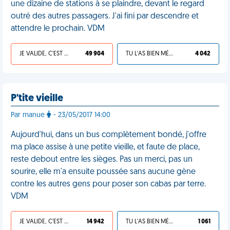
une dizaine de stations à se plaindre, devant le regard
outré des autres passagers. J'ai fini par descendre et
attendre le prochain. VDM
JE VALIDE, C'EST UNE VDM
49 904
TU L'AS BIEN MÉRITÉ
4 042
P'tite vieille
Par manue
- 23/05/2017 14:00
Aujourd'hui, dans un bus complètement bondé, j'offre
ma place assise à une petite vieille, et faute de place,
reste debout entre les sièges. Pas un merci, pas un
sourire, elle m'a ensuite poussée sans aucune gène
contre les autres gens pour poser son cabas par terre.
VDM
JE VALIDE, C'EST UNE VDM
14 942
TU L'AS BIEN MÉRITÉ
1 061