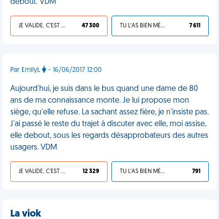
debout. VDM
JE VALIDE, C'EST UNE VDM
47 300
TU L'AS BIEN MÉRITÉ
7 611
Par EmilyL
- 16/06/2017 12:00
Aujourd'hui, je suis dans le bus quand une dame de 80
ans de ma connaissance monte. Je lui propose mon
siège, qu'elle refuse. La sachant assez fière, je n'insiste pas.
J'ai passé le reste du trajet à discuter avec elle, moi assise,
elle debout, sous les regards désapprobateurs des autres
usagers. VDM
JE VALIDE, C'EST UNE VDM
12 329
TU L'AS BIEN MÉRITÉ
791
La viok