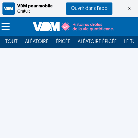
VDM pour mobile
Ouvrir dans l'app
×
Gratuit
TOUT
ALÉATOIRE
ÉPICÉE
ALÉATOIRE ÉPICÉE
LE TO