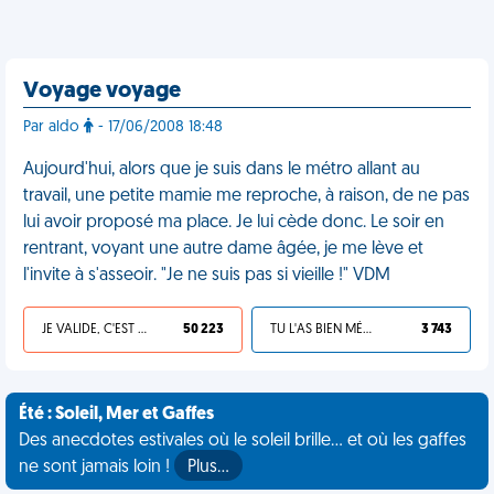
Voyage voyage
Par aldo
- 17/06/2008 18:48
Aujourd'hui, alors que je suis dans le métro allant au
travail, une petite mamie me reproche, à raison, de ne pas
lui avoir proposé ma place. Je lui cède donc. Le soir en
rentrant, voyant une autre dame âgée, je me lève et
l'invite à s'asseoir. "Je ne suis pas si vieille !" VDM
JE VALIDE, C'EST UNE VDM
50 223
TU L'AS BIEN MÉRITÉ
3 743
Été : Soleil, Mer et Gaffes
Des anecdotes estivales où le soleil brille... et où les gaffes
ne sont jamais loin !
Plus…