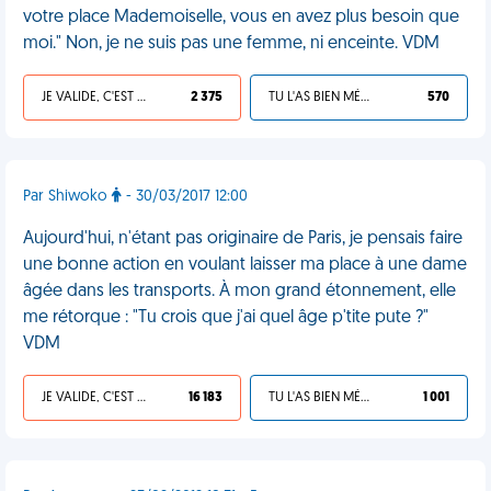
votre place Mademoiselle, vous en avez plus besoin que
moi." Non, je ne suis pas une femme, ni enceinte. VDM
JE VALIDE, C'EST UNE VDM
2 375
TU L'AS BIEN MÉRITÉ
570
Par Shiwoko
- 30/03/2017 12:00
Aujourd'hui, n'étant pas originaire de Paris, je pensais faire
une bonne action en voulant laisser ma place à une dame
âgée dans les transports. À mon grand étonnement, elle
me rétorque : "Tu crois que j'ai quel âge p'tite pute ?"
VDM
JE VALIDE, C'EST UNE VDM
16 183
TU L'AS BIEN MÉRITÉ
1 001