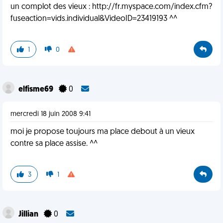
un complot des vieux : http://fr.myspace.com/index.cfm?
fuseaction=vids.individual&VideoID=23419193 ^^
1
0
elfisme69
0
mercredi 18 juin 2008 9:41
moi je propose toujours ma place debout à un vieux
contre sa place assise. ^^
3
1
Jillian
0