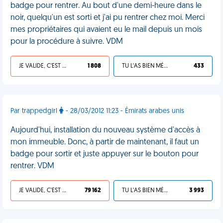
badge pour rentrer. Au bout d'une demi-heure dans le
noir, quelqu'un est sorti et j'ai pu rentrer chez moi. Merci
mes propriétaires qui avaient eu le mail depuis un mois
pour la procédure à suivre. VDM
JE VALIDE, C'EST UNE VDM
1 808
TU L'AS BIEN MÉRITÉ
433
Par trappedgirl
- 28/03/2012 11:23 - Émirats arabes unis
Aujourd'hui, installation du nouveau système d'accès à
mon immeuble. Donc, à partir de maintenant, il faut un
badge pour sortir et juste appuyer sur le bouton pour
rentrer. VDM
JE VALIDE, C'EST UNE VDM
79 162
TU L'AS BIEN MÉRITÉ
3 993