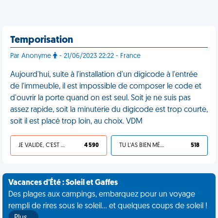
Temporisation
Par Anonyme
- 21/06/2023 22:22 - France
Aujourd'hui, suite à l'installation d'un digicode à l'entrée
de l'immeuble, il est impossible de composer le code et
d'ouvrir la porte quand on est seul. Soit je ne suis pas
assez rapide, soit la minuterie du digicode est trop courte,
soit il est placé trop loin, au choix. VDM
JE VALIDE, C'EST UNE VDM
4 590
TU L'AS BIEN MÉRITÉ
518
Vacances d'Été : Soleil et Gaffes
Des plages aux campings, embarquez pour un voyage
rempli de rires sous le soleil... et quelques coups de soleil !