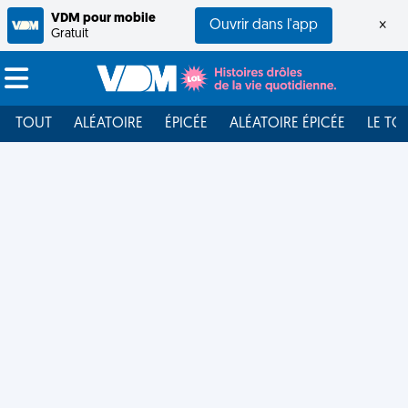
VDM pour mobile
Ouvrir dans l'app
×
Gratuit
TOUT
ALÉATOIRE
ÉPICÉE
ALÉATOIRE ÉPICÉE
LE TO