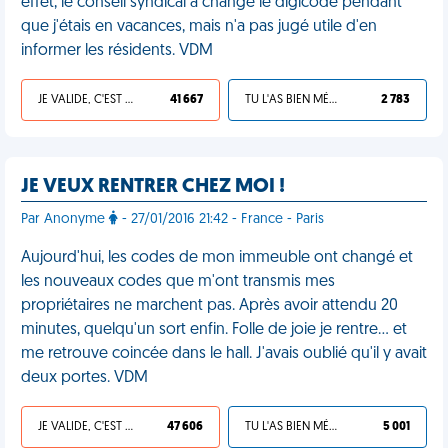
effet, le conseil syndical a changé le digicode pendant
que j'étais en vacances, mais n'a pas jugé utile d'en
informer les résidents. VDM
JE VALIDE, C'EST UNE VDM
41 667
TU L'AS BIEN MÉRITÉ
2 783
JE VEUX RENTRER CHEZ MOI !
Par Anonyme
- 27/01/2016 21:42 - France - Paris
Aujourd'hui, les codes de mon immeuble ont changé et
les nouveaux codes que m'ont transmis mes
propriétaires ne marchent pas. Après avoir attendu 20
minutes, quelqu'un sort enfin. Folle de joie je rentre… et
me retrouve coincée dans le hall. J'avais oublié qu'il y avait
deux portes. VDM
JE VALIDE, C'EST UNE VDM
47 606
TU L'AS BIEN MÉRITÉ
5 001