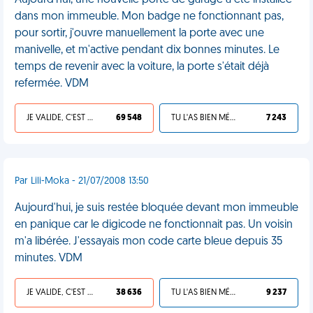
Aujourd'hui, une nouvelle porte de garage a été installée
dans mon immeuble. Mon badge ne fonctionnant pas,
pour sortir, j'ouvre manuellement la porte avec une
manivelle, et m'active pendant dix bonnes minutes. Le
temps de revenir avec la voiture, la porte s'était déjà
refermée. VDM
JE VALIDE, C'EST UNE VDM
69 548
TU L'AS BIEN MÉRITÉ
7 243
Par Lili-Moka - 21/07/2008 13:50
Aujourd'hui, je suis restée bloquée devant mon immeuble
en panique car le digicode ne fonctionnait pas. Un voisin
m'a libérée. J'essayais mon code carte bleue depuis 35
minutes. VDM
JE VALIDE, C'EST UNE VDM
38 636
TU L'AS BIEN MÉRITÉ
9 237