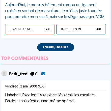
Aujourd'hui, je me suis bêtement rompu un ligament
croisé en sortant de ma voiture. Je m'étais juste tournée
pour prendre mon sac à main sur le siège passager. VDM
JE VALIDE, C'EST UNE VDM
1 261
TU L'AS BIEN MÉRITÉ
343
ENCORE, ENCORE !
TOP COMMENTAIRES
Petit_fred
0
vendredi 2 mai 2008 9:33
Hahaha!!! Excellent! A ta place j'éviterais les escaliers...
Pardon, mais c'est quand-même spécial...