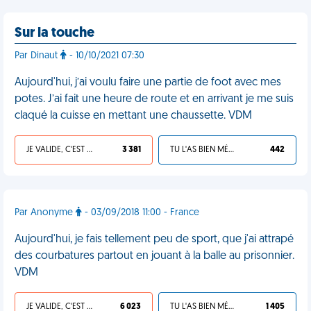
Sur la touche
Par Dinaut
- 10/10/2021 07:30
Aujourd'hui, j’ai voulu faire une partie de foot avec mes
potes. J’ai fait une heure de route et en arrivant je me suis
claqué la cuisse en mettant une chaussette. VDM
JE VALIDE, C'EST UNE VDM
3 381
TU L'AS BIEN MÉRITÉ
442
Par Anonyme
- 03/09/2018 11:00 - France
Aujourd'hui, je fais tellement peu de sport, que j'ai attrapé
des courbatures partout en jouant à la balle au prisonnier.
VDM
JE VALIDE, C'EST UNE VDM
6 023
TU L'AS BIEN MÉRITÉ
1 405