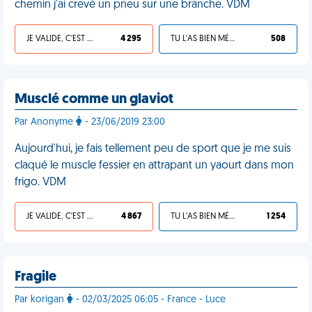
chemin j'ai crevé un pneu sur une branche. VDM
JE VALIDE, C'EST UNE VDM
4 295
TU L'AS BIEN MÉRITÉ
508
Musclé comme un glaviot
Par Anonyme
- 23/06/2019 23:00
Aujourd'hui, je fais tellement peu de sport que je me suis
claqué le muscle fessier en attrapant un yaourt dans mon
frigo. VDM
JE VALIDE, C'EST UNE VDM
4 867
TU L'AS BIEN MÉRITÉ
1 254
Fragile
Par korigan
- 02/03/2025 06:05 - France - Luce