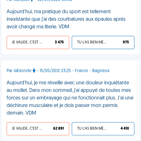
Aujourd'hui, ma pratique du sport est tellement
inexistante que j'ai des courbatures aux épaules après
avoir changé ma literie. VDM
JE VALIDE, C'EST UNE VDM
3 475
TU L'AS BIEN MÉRITÉ
975
Par lablonde
- 15/05/2012 23:25 - France - Bagneux
Aujourd'hui, je me réveille avec une douleur inquiétante
au mollet. Dans mon sommeil, j'ai appuyé de toutes mes
forces sur un embrayage qui ne fonctionnait plus. J'ai une
déchirure musculaire et je dois passer mon permis
demain. VDM
JE VALIDE, C'EST UNE VDM
62 891
TU L'AS BIEN MÉRITÉ
4 410