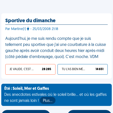
Sportive du dimanche
Par Martine(!)
- 25/03/2008 21:18
Aujourd'hui, je me suis rendu compte que je suis
tellement peu sportive que j'ai une courbature à la cuisse
gauche après avoir conduit deux heures hier après-midi
(côté pédale d'embrayage, quoi). C'est moche. VDM
JE VALIDE, C'EST UNE VDM
28 285
TU L'AS BIEN MÉRITÉ
14 651
Été : Soleil, Mer et Gaffes
Des anecdotes estivales où le soleil brille... et où les gaffes
ne sont jamais loin !
Plus…