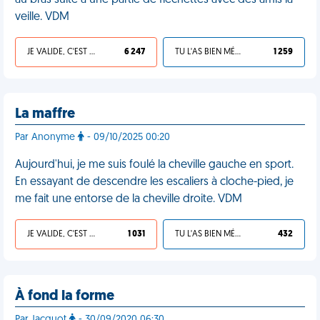
au bras suite à une partie de fléchettes avec des amis la
veille. VDM
JE VALIDE, C'EST UNE VDM
6 247
TU L'AS BIEN MÉRITÉ
1 259
La maffre
Par Anonyme
- 09/10/2025 00:20
Aujourd'hui, je me suis foulé la cheville gauche en sport.
En essayant de descendre les escaliers à cloche-pied, je
me fait une entorse de la cheville droite. VDM
JE VALIDE, C'EST UNE VDM
1 031
TU L'AS BIEN MÉRITÉ
432
À fond la forme
Par Jacquot
- 30/09/2020 06:30