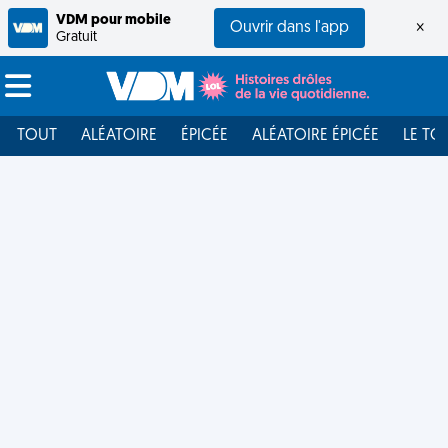
VDM pour mobile
Ouvrir dans l'app
×
Gratuit
TOUT
ALÉATOIRE
ÉPICÉE
ALÉATOIRE ÉPICÉE
LE TO