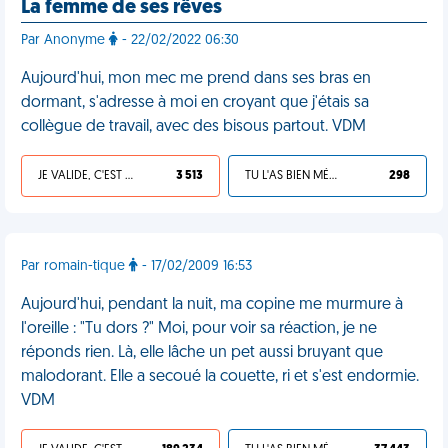
La femme de ses rêves
Par Anonyme
- 22/02/2022 06:30
Aujourd'hui, mon mec me prend dans ses bras en
dormant, s'adresse à moi en croyant que j'étais sa
collègue de travail, avec des bisous partout. VDM
JE VALIDE, C'EST UNE VDM
3 513
TU L'AS BIEN MÉRITÉ
298
Par romain-tique
- 17/02/2009 16:53
Aujourd'hui, pendant la nuit, ma copine me murmure à
l'oreille : "Tu dors ?" Moi, pour voir sa réaction, je ne
réponds rien. Là, elle lâche un pet aussi bruyant que
malodorant. Elle a secoué la couette, ri et s'est endormie.
VDM