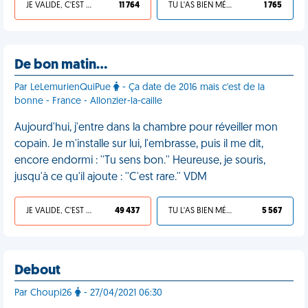
JE VALIDE, C'EST UNE VDM
11 764
TU L'AS BIEN MÉRITÉ
1 765
De bon matin…
Par LeLemurienQuiPue
- Ça date de 2016 mais c'est de la
bonne - France - Allonzier-la-caille
Aujourd'hui, j'entre dans la chambre pour réveiller mon
copain. Je m'installe sur lui, l'embrasse, puis il me dit,
encore endormi : ''Tu sens bon.'' Heureuse, je souris,
jusqu'à ce qu'il ajoute : ''C'est rare.'' VDM
JE VALIDE, C'EST UNE VDM
49 437
TU L'AS BIEN MÉRITÉ
5 567
Debout
Par Choupi26
- 27/04/2021 06:30