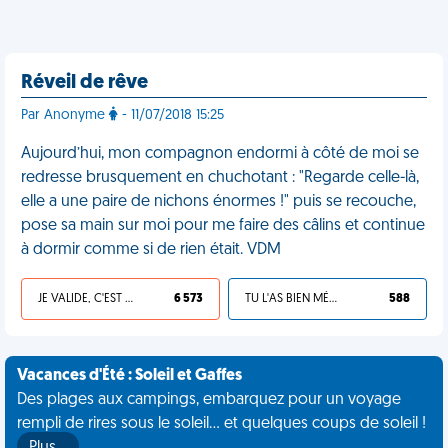
Réveil de rêve
Par Anonyme
- 11/07/2018 15:25
Aujourd’hui, mon compagnon endormi à côté de moi se
redresse brusquement en chuchotant : "Regarde celle-là,
elle a une paire de nichons énormes !" puis se recouche,
pose sa main sur moi pour me faire des câlins et continue
à dormir comme si de rien était. VDM
JE VALIDE, C'EST UNE VDM
6 573
TU L'AS BIEN MÉRITÉ
588
Vacances d'Été : Soleil et Gaffes
Des plages aux campings, embarquez pour un voyage
rempli de rires sous le soleil... et quelques coups de soleil !