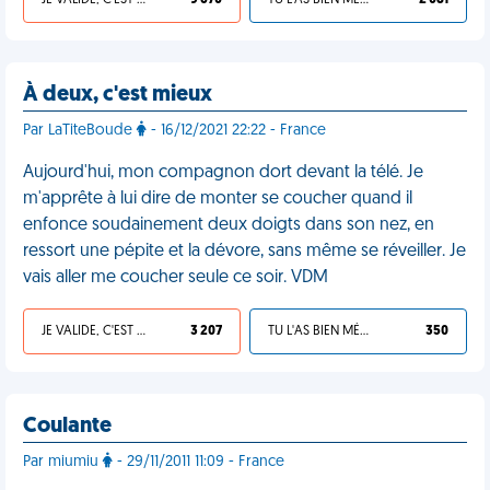
JE VALIDE, C'EST UNE VDM
9 670
TU L'AS BIEN MÉRITÉ
2 081
À deux, c'est mieux
Par LaTiteBoude
- 16/12/2021 22:22 - France
Aujourd'hui, mon compagnon dort devant la télé. Je
m'apprête à lui dire de monter se coucher quand il
enfonce soudainement deux doigts dans son nez, en
ressort une pépite et la dévore, sans même se réveiller. Je
vais aller me coucher seule ce soir. VDM
JE VALIDE, C'EST UNE VDM
3 207
TU L'AS BIEN MÉRITÉ
350
Coulante
Par miumiu
- 29/11/2011 11:09 - France