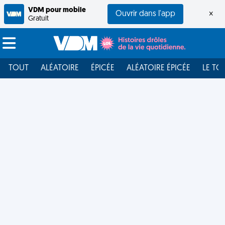
VDM pour mobile
Ouvrir dans l'app
×
Gratuit
TOUT
ALÉATOIRE
ÉPICÉE
ALÉATOIRE ÉPICÉE
LE TO