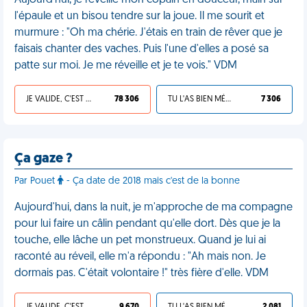
Aujourd'hui, je réveille mon copain en douceur, main sur
l'épaule et un bisou tendre sur la joue. Il me sourit et
murmure : "Oh ma chérie. J'étais en train de rêver que je
faisais chanter des vaches. Puis l'une d'elles a posé sa
patte sur moi. Je me réveille et je te vois." VDM
JE VALIDE, C'EST UNE VDM
78 306
TU L'AS BIEN MÉRITÉ
7 306
Ça gaze ?
Par Pouet
- Ça date de 2018 mais c'est de la bonne
Aujourd'hui, dans la nuit, je m'approche de ma compagne
pour lui faire un câlin pendant qu'elle dort. Dès que je la
touche, elle lâche un pet monstrueux. Quand je lui ai
raconté au réveil, elle m'a répondu : "Ah mais non. Je
dormais pas. C'était volontaire !" très fière d'elle. VDM