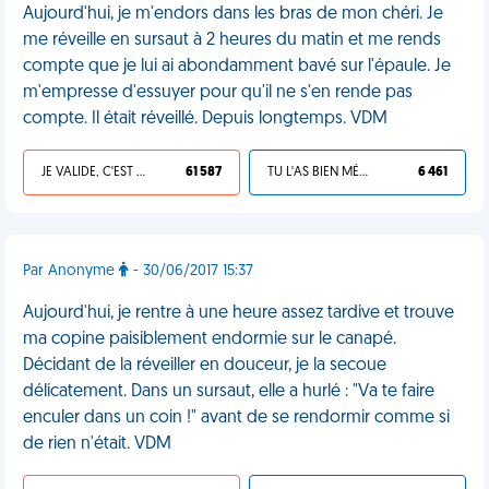
Aujourd'hui, je m'endors dans les bras de mon chéri. Je
me réveille en sursaut à 2 heures du matin et me rends
compte que je lui ai abondamment bavé sur l'épaule. Je
m'empresse d'essuyer pour qu'il ne s'en rende pas
compte. Il était réveillé. Depuis longtemps. VDM
JE VALIDE, C'EST UNE VDM
61 587
TU L'AS BIEN MÉRITÉ
6 461
Par Anonyme
- 30/06/2017 15:37
Aujourd'hui, je rentre à une heure assez tardive et trouve
ma copine paisiblement endormie sur le canapé.
Décidant de la réveiller en douceur, je la secoue
délicatement. Dans un sursaut, elle a hurlé : "Va te faire
enculer dans un coin !" avant de se rendormir comme si
de rien n'était. VDM