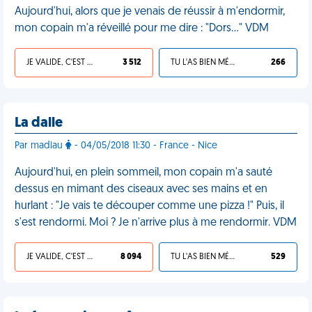
Aujourd'hui, alors que je venais de réussir à m'endormir,
mon copain m'a réveillé pour me dire : "Dors…" VDM
JE VALIDE, C'EST UNE VDM
3 512
TU L'AS BIEN MÉRITÉ
266
La dalle
Par madlau
- 04/05/2018 11:30 - France - Nice
Aujourd'hui, en plein sommeil, mon copain m'a sauté
dessus en mimant des ciseaux avec ses mains et en
hurlant : "Je vais te découper comme une pizza !" Puis, il
s'est rendormi. Moi ? Je n'arrive plus à me rendormir. VDM
JE VALIDE, C'EST UNE VDM
8 094
TU L'AS BIEN MÉRITÉ
529