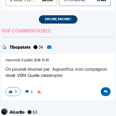
JE VALIDE, C'EST UNE VDM
189 234
TU L'AS BIEN MÉRITÉ
37 443
ENCORE, ENCORE !
TOP COMMENTAIRES
Tibopatate
34
mercredi 11 juillet 2018 15:35
On pourrait résumer par : Aujourd'hui, mon compagnon
rêvait. VDM. Quelle catastrophe.
31
6
AlcorBo
63