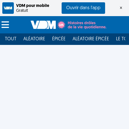
VDM pour mobile
Ouvrir dans l'app
×
Gratuit
TOUT
ALÉATOIRE
ÉPICÉE
ALÉATOIRE ÉPICÉE
LE TO