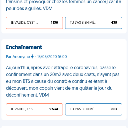
transmis et provoquer chez les femmes un cancer) car il a
peur des aiguilles. VDM
JE VALIDE, C'EST UNE VDM
1 136
TU L'AS BIEN MÉRITÉ
439
Enchaînement
Par Anonyme
- 15/05/2020 16:00
Aujourd'hui, après avoir attrapé le coronavirus, passé le
confinement dans un 20m2 avec deux chats, n'ayant pas
eu mon BTS à cause du contrôle continu et étant à
découvert, mon copain vient de me quitter le jour du
déconfinement. VDM
JE VALIDE, C'EST UNE VDM
9 534
TU L'AS BIEN MÉRITÉ
807