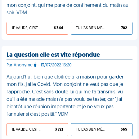
mon conjoint, qui me parle de confinement du matin au
soir. VDM
JE VALIDE, C'EST UNE VDM
6 344
TU L'AS BIEN MÉRITÉ
702
La question elle est vite répondue
Par Anonyme
- 13/07/2022 16:20
Aujourd'hui, bien que cloîtrée à la maison pour garder
mon fils, j'ai le Covid. Mon conjoint ne veut pas que je
l'approche. C'est sans doute lui qui me l'a transmis, vu
qu'il a été malade mais n'a pas voulu se tester, car "j'ai
bientôt une réunion importante et je ne veux pas
l'annuler si c'est positif." VDM
JE VALIDE, C'EST UNE VDM
3 721
TU L'AS BIEN MÉRITÉ
565