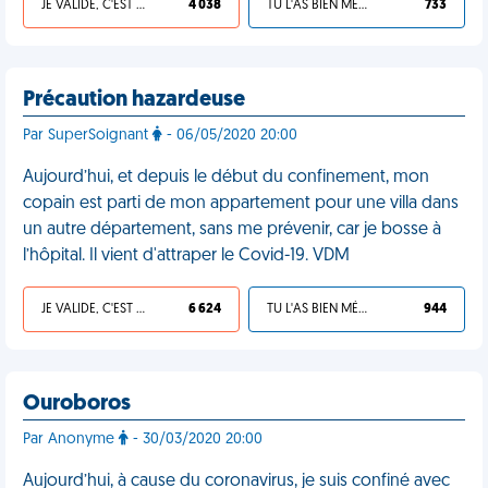
JE VALIDE, C'EST UNE VDM
4 038
TU L'AS BIEN MÉRITÉ
733
Précaution hazardeuse
Par SuperSoignant
- 06/05/2020 20:00
Aujourd’hui, et depuis le début du confinement, mon
copain est parti de mon appartement pour une villa dans
un autre département, sans me prévenir, car je bosse à
l’hôpital. Il vient d'attraper le Covid-19. VDM
JE VALIDE, C'EST UNE VDM
6 624
TU L'AS BIEN MÉRITÉ
944
Ouroboros
Par Anonyme
- 30/03/2020 20:00
Aujourd’hui, à cause du coronavirus, je suis confiné avec