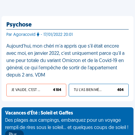
Psychose
Par Agoracovid
- 17/01/2022 20:01
Aujourd'hui, mon chéri m'a appris que s'il était encore
avec moi, en janvier 2022, c'est uniquement parce qu'il a
une peur totale du variant Omicron et de la Covid-19 en
général, ce qui l'empêche de sortir de l'appartement
depuis 2 ans. VDM
JE VALIDE, C'EST UNE VDM
4 104
TU L'AS BIEN MÉRITÉ
404
Vacances d'Été : Soleil et Gaffes
Des plages aux campings, embarquez pour un voyage
rempli de rires sous le soleil... et quelques coups de soleil !