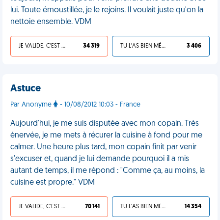
lui. Toute émoustillée, je le rejoins. Il voulait juste qu'on la
nettoie ensemble. VDM
JE VALIDE, C'EST UNE VDM
34 319
TU L'AS BIEN MÉRITÉ
3 406
Astuce
Par Anonyme
- 10/08/2012 10:03 - France
Aujourd'hui, je me suis disputée avec mon copain. Très
énervée, je me mets à récurer la cuisine à fond pour me
calmer. Une heure plus tard, mon copain finit par venir
s'excuser et, quand je lui demande pourquoi il a mis
autant de temps, il me répond : "Comme ça, au moins, la
cuisine est propre." VDM
JE VALIDE, C'EST UNE VDM
70 141
TU L'AS BIEN MÉRITÉ
14 354