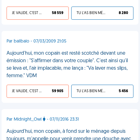
JE VALIDE, C'EST UNE VDM
58 559
TU L'AS BIEN MÉRITÉ
8 280
Par balibalo - 07/03/2009 21:05
Aujourd'hui, mon copain est resté scotché devant une
émission : "S'affirmer dans votre couple". C'est ainsi qu'il
se leva et, l'air implacable, me lança : "Va laver mes slips,
femme." VDM
JE VALIDE, C'EST UNE VDM
59 905
TU L'AS BIEN MÉRITÉ
5 456
Par Midnight_Owl
- 07/11/2016 23:31
Aujourd'hui, mon copain, à fond sur le ménage depuis
toujours, m'appelle pour venir prendre une douche avec