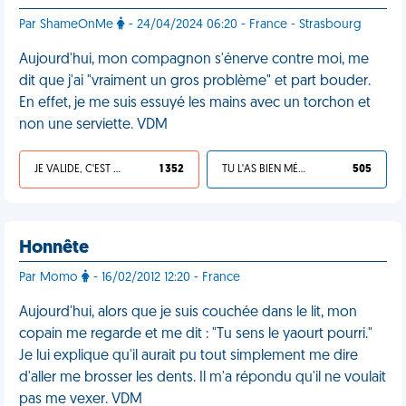
Par ShameOnMe
- 24/04/2024 06:20 - France - Strasbourg
Aujourd'hui, mon compagnon s'énerve contre moi, me
dit que j'ai "vraiment un gros problème" et part bouder.
En effet, je me suis essuyé les mains avec un torchon et
non une serviette. VDM
JE VALIDE, C'EST UNE VDM
1 352
TU L'AS BIEN MÉRITÉ
505
Honnête
Par Momo
- 16/02/2012 12:20 - France
Aujourd'hui, alors que je suis couchée dans le lit, mon
copain me regarde et me dit : "Tu sens le yaourt pourri."
Je lui explique qu'il aurait pu tout simplement me dire
d'aller me brosser les dents. Il m'a répondu qu'il ne voulait
pas me vexer. VDM