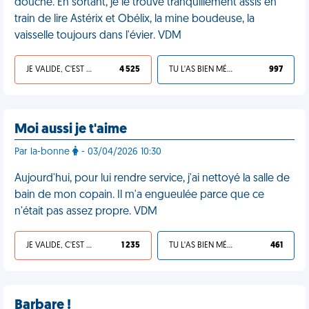
douche. En sortant, je le trouve tranquillement assis en
train de lire Astérix et Obélix, la mine boudeuse, la
vaisselle toujours dans l'évier. VDM
JE VALIDE, C'EST UNE VDM
4 525
TU L'AS BIEN MÉRITÉ
997
Moi aussi je t'aime
Par la-bonne
- 03/04/2026 10:30
Aujourd'hui, pour lui rendre service, j'ai nettoyé la salle de
bain de mon copain. Il m'a engueulée parce que ce
n'était pas assez propre. VDM
JE VALIDE, C'EST UNE VDM
1 235
TU L'AS BIEN MÉRITÉ
461
Barbare !