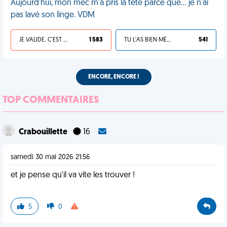
Aujourd'hui, mon mec m'a pris la tête parce que… je n'ai
pas lavé son linge. VDM
JE VALIDE, C'EST UNE VDM
1 583
TU L'AS BIEN MÉRITÉ
541
ENCORE, ENCORE !
TOP COMMENTAIRES
Crabouillette
16
samedi 30 mai 2026 21:56
et je pense qu'il va vite les trouver !
5
0