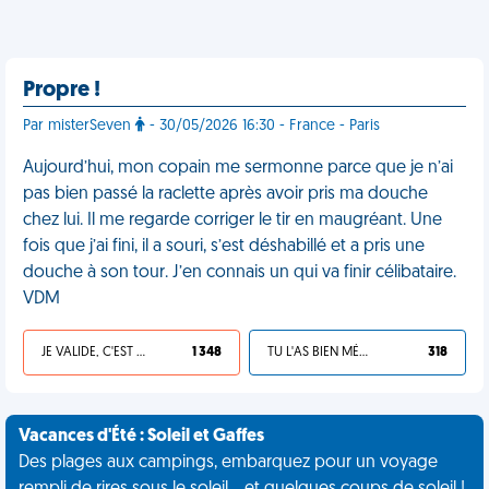
Propre !
Par misterSeven
- 30/05/2026 16:30 - France - Paris
Aujourd’hui, mon copain me sermonne parce que je n’ai
pas bien passé la raclette après avoir pris ma douche
chez lui. Il me regarde corriger le tir en maugréant. Une
fois que j’ai fini, il a souri, s’est déshabillé et a pris une
douche à son tour. J’en connais un qui va finir célibataire.
VDM
JE VALIDE, C'EST UNE VDM
1 348
TU L'AS BIEN MÉRITÉ
318
Vacances d'Été : Soleil et Gaffes
Des plages aux campings, embarquez pour un voyage