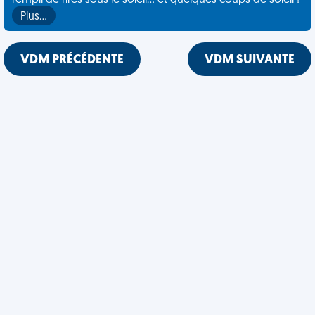
rempli de rires sous le soleil... et quelques coups de soleil !
Plus…
VDM PRÉCÉDENTE
VDM SUIVANTE