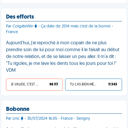
Des efforts
Par ColgateWin
- Ça date de 2014 mais c'est de la bonne -
France
Aujourd'hui, j'ai reproché à mon copain de ne plus
prendre soin de lui pour moi comme il le faisait au début
de notre relation, et de se laisser un peu aller. Il m'a dit :
"Tu rigoles, je me lave les dents tous les jours pour toi !"
VDM
JE VALIDE, C'EST UNE VDM
96 117
TU L'AS BIEN MÉRITÉ
11 343
Bobonne
Par Lmc
- 30/07/2024 16:05 - France - Serigny