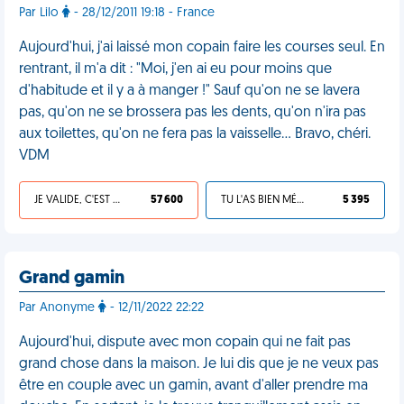
Par Lilo
- 28/12/2011 19:18 - France
Aujourd'hui, j'ai laissé mon copain faire les courses seul. En
rentrant, il m'a dit : "Moi, j'en ai eu pour moins que
d'habitude et il y a à manger !" Sauf qu'on ne se lavera
pas, qu'on ne se brossera pas les dents, qu'on n'ira pas
aux toilettes, qu'on ne fera pas la vaisselle... Bravo, chéri.
VDM
JE VALIDE, C'EST UNE VDM
57 600
TU L'AS BIEN MÉRITÉ
5 395
Grand gamin
Par Anonyme
- 12/11/2022 22:22
Aujourd'hui, dispute avec mon copain qui ne fait pas
grand chose dans la maison. Je lui dis que je ne veux pas
être en couple avec un gamin, avant d'aller prendre ma