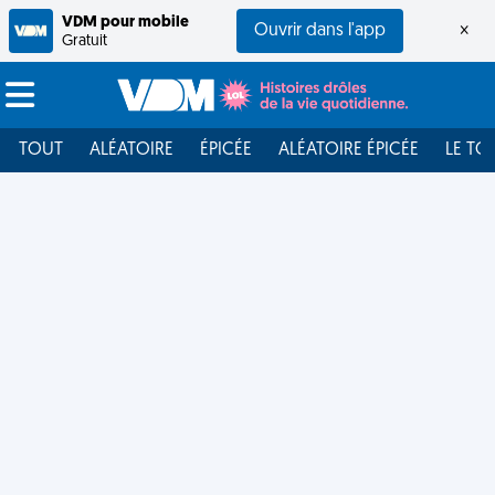
VDM pour mobile
Ouvrir dans l'app
×
Gratuit
TOUT
ALÉATOIRE
ÉPICÉE
ALÉATOIRE ÉPICÉE
LE TO