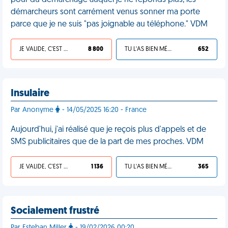
pour du démarchage auquel je ne réponds plus, les
démarcheurs sont carrément venus sonner ma porte
parce que je ne suis "pas joignable au téléphone." VDM
JE VALIDE, C'EST UNE VDM
8 800
TU L'AS BIEN MÉRITÉ
652
Insulaire
Par Anonyme
- 14/05/2025 16:20 - France
Aujourd'hui, j'ai réalisé que je reçois plus d'appels et de
SMS publicitaires que de la part de mes proches. VDM
JE VALIDE, C'EST UNE VDM
1 136
TU L'AS BIEN MÉRITÉ
365
Socialement frustré
Par Esteban Miller
- 19/02/2026 00:20