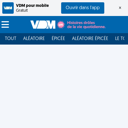
VDM pour mobile
Ouvrir dans l'app
×
Gratuit
TOUT
ALÉATOIRE
ÉPICÉE
ALÉATOIRE ÉPICÉE
LE TO