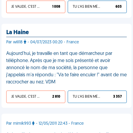
JE VALIDE, C'EST UNE VDM
1 008
TU L'AS BIEN MÉRITÉ
603
La Haine
Par will18
- 04/07/2023 00:20 - France
Aujourd'hui, je travaille en tant que démarcheur par
téléphone. Après que je me sois présenté et avoir
annoncé le nom de ma société, la personne que
j'appelais m'a répondu : "Va te faire enculer !" avant de me
raccrocher au nez. VDM
JE VALIDE, C'EST UNE VDM
2 810
TU L'AS BIEN MÉRITÉ
3 357
Par mimik993
- 12/05/2011 22:43 - France