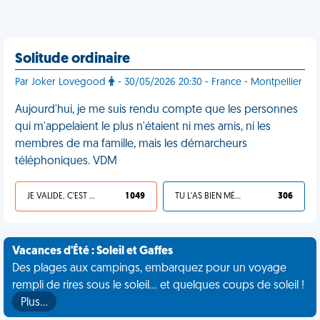
Solitude ordinaire
Par Joker Lovegood
- 30/05/2026 20:30 - France - Montpellier
Aujourd'hui, je me suis rendu compte que les personnes
qui m'appelaient le plus n'étaient ni mes amis, ni les
membres de ma famille, mais les démarcheurs
téléphoniques. VDM
JE VALIDE, C'EST UNE VDM
1 049
TU L'AS BIEN MÉRITÉ
306
Vacances d'Été : Soleil et Gaffes
Des plages aux campings, embarquez pour un voyage
rempli de rires sous le soleil... et quelques coups de soleil !
Plus…