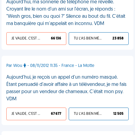
Aujourd'hui, ma sonnerie de téléphone me réveille.
Croyant lire le nom d'un ami sur l'écran, je réponds :
"Wesh gros, bien ou quoi ?" Silence au bout du fil. C'était
ma banquière qui m'appelait en inconnu. VDM
JE VALIDE, C'EST UNE VDM
66 136
TU L'AS BIEN MÉRITÉ
23 858
Par Wou
- 08/11/2012 11:35 - France - La Motte
Aujourd'hui, je reçois un appel d'un numéro masqué.
Étant persuadé d'avoir affaire à un télévendeur, je me fais
passer pour un vendeur de chameaux. C'était mon psy.
VDM
JE VALIDE, C'EST UNE VDM
67 677
TU L'AS BIEN MÉRITÉ
12 505