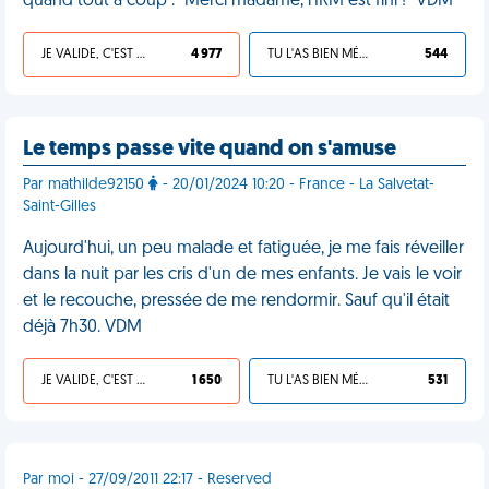
quand tout à coup : "Merci madame, l'IRM est fini !" VDM
JE VALIDE, C'EST UNE VDM
4 977
TU L'AS BIEN MÉRITÉ
544
Le temps passe vite quand on s'amuse
Par mathilde92150
- 20/01/2024 10:20 - France - La Salvetat-
Saint-Gilles
Aujourd'hui, un peu malade et fatiguée, je me fais réveiller
dans la nuit par les cris d'un de mes enfants. Je vais le voir
et le recouche, pressée de me rendormir. Sauf qu'il était
déjà 7h30. VDM
JE VALIDE, C'EST UNE VDM
1 650
TU L'AS BIEN MÉRITÉ
531
Par moi - 27/09/2011 22:17 - Reserved