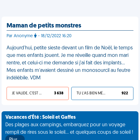
Maman de petits monstres
Par Anonyme
- 18/12/2022 16:20
Aujourd'hui, petite sieste devant un film de Noël, le temps
que mes enfants jouent. Je me réveille quand mon mari
rentre, et celui-ci me demande si j'ai fait des implants…
Mes enfants m’avaient dessiné un monosourcil au feutre
indélébile. VDM
JE VALIDE, C'EST UNE VDM
3 638
TU L'AS BIEN MÉRITÉ
922
Vacances d'Été : Soleil et Gaffes
Des plages aux campings, embarquez pour un voyage
rempli de rires sous le soleil... et quelques coups de soleil !