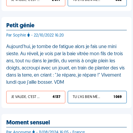
JE VALIDE, C'EST UNE VDM
2 877
TU L'AS BIEN MÉRITÉ
662
Petit génie
Par Sophie
- 22/10/2022 16:20
Aujourd'hui, je tombe de fatigue alors je fais une mini
sieste. Au réveil, je vois par la baie vitrée mon fils de trois
ans, tout nu dans le jardin, du vernis à ongle plein les
doigts, accroupi avec un jouet, en train de planter des vis
dans la terre, en criant : "Je répare, je répare !" Vivement
lundi que j'aille bosser. VDM
JE VALIDE, C'EST UNE VDM
4 137
TU L'AS BIEN MÉRITÉ
1 069
Moment sensuel
Par Anonyme
- 11/08/2024 16:05 - France