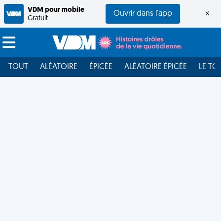
VDM pour mobile
Ouvrir dans l'app
×
Gratuit
TOUT
ALÉATOIRE
ÉPICÉE
ALÉATOIRE ÉPICÉE
LE TO