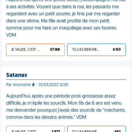
Aujourd'hui, après une petite sieste, j'accompagne ma fille
à ses activités. Voyant que dans la rue, les passants me
regardent avec un petit sourire, je finis par me regarder
dans une vitrine. Ma fille avait profité de mon petit
somme pour me faire un maquillage avec ses feutres.
VDM
JE VALIDE, C'EST UNE VDM
57 168
TU L'AS BIEN MÉRITÉ
6 153
Satanas
Par Anonyme
- 31/03/2022 12:00
Aujourd'hui, après une période post-grossesse assez
difficile, je m'épile les sourcils. Mon fils de 6 ans est venu
me demander pourquoi j'avais des sourcils de "méchants,
comme dans les dessins animés." VDM