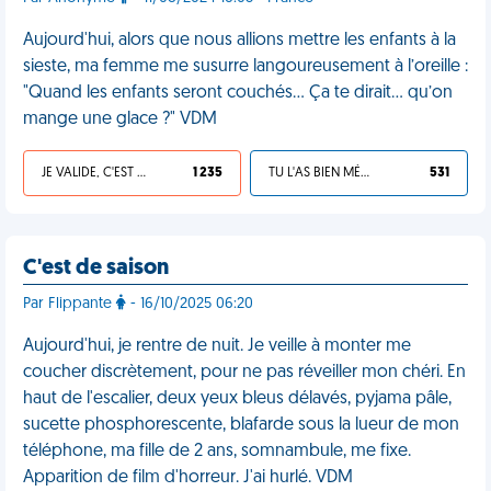
Aujourd'hui, alors que nous allions mettre les enfants à la
sieste, ma femme me susurre langoureusement à l’oreille :
"Quand les enfants seront couchés… Ça te dirait… qu’on
mange une glace ?" VDM
JE VALIDE, C'EST UNE VDM
1 235
TU L'AS BIEN MÉRITÉ
531
C'est de saison
Par Flippante
- 16/10/2025 06:20
Aujourd'hui, je rentre de nuit. Je veille à monter me
coucher discrètement, pour ne pas réveiller mon chéri. En
haut de l'escalier, deux yeux bleus délavés, pyjama pâle,
sucette phosphorescente, blafarde sous la lueur de mon
téléphone, ma fille de 2 ans, somnambule, me fixe.
Apparition de film d'horreur. J'ai hurlé. VDM