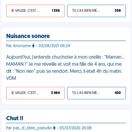
JE VALIDE, C'EST UNE VDM
1 356
TU L'AS BIEN MÉRITÉ
358
Nuisance sonore
Par Anonyme
- 03/08/2021 06:24
Aujourd'hui, j'entends chuchoter à mon oreille : "Maman…
MAMAN !" Je me réveille et voit ma fille de 4 ans, qui me
dit : "Non rien" puis se rendort. Merci, il était 4h du matin.
VDM
JE VALIDE, C'EST UNE VDM
3 464
TU L'AS BIEN MÉRITÉ
400
Chut !!
Par pas_d_idee_pseudo
- 05/07/2020 20:08