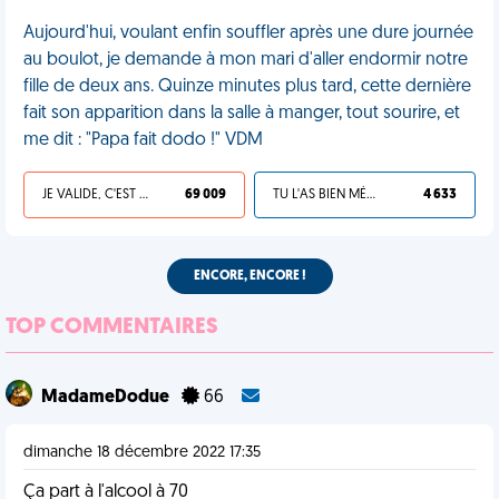
Aujourd'hui, voulant enfin souffler après une dure journée
au boulot, je demande à mon mari d'aller endormir notre
fille de deux ans. Quinze minutes plus tard, cette dernière
fait son apparition dans la salle à manger, tout sourire, et
me dit : "Papa fait dodo !" VDM
JE VALIDE, C'EST UNE VDM
69 009
TU L'AS BIEN MÉRITÉ
4 633
ENCORE, ENCORE !
TOP COMMENTAIRES
MadameDodue
66
dimanche 18 décembre 2022 17:35
Ça part à l'alcool à 70