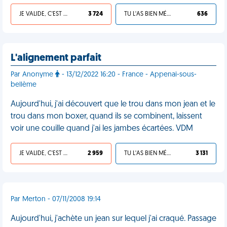
JE VALIDE, C'EST UNE VDM
3 724
TU L'AS BIEN MÉRITÉ
636
L'alignement parfait
Par Anonyme
- 13/12/2022 16:20 - France - Appenai-sous-
bellème
Aujourd'hui, j'ai découvert que le trou dans mon jean et le
trou dans mon boxer, quand ils se combinent, laissent
voir une couille quand j'ai les jambes écartées. VDM
JE VALIDE, C'EST UNE VDM
2 959
TU L'AS BIEN MÉRITÉ
3 131
Par Merton - 07/11/2008 19:14
Aujourd'hui, j'achète un jean sur lequel j'ai craqué. Passage