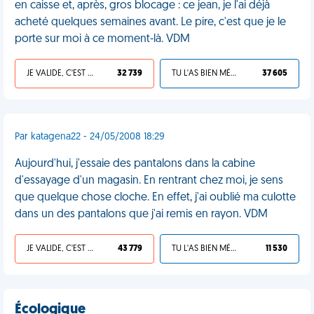
en caisse et, après, gros blocage : ce jean, je l'ai déjà
acheté quelques semaines avant. Le pire, c'est que je le
porte sur moi à ce moment-là. VDM
JE VALIDE, C'EST UNE VDM
32 739
TU L'AS BIEN MÉRITÉ
37 605
Par katagena22 - 24/05/2008 18:29
Aujourd'hui, j'essaie des pantalons dans la cabine
d'essayage d'un magasin. En rentrant chez moi, je sens
que quelque chose cloche. En effet, j'ai oublié ma culotte
dans un des pantalons que j'ai remis en rayon. VDM
JE VALIDE, C'EST UNE VDM
43 779
TU L'AS BIEN MÉRITÉ
11 530
Écologique