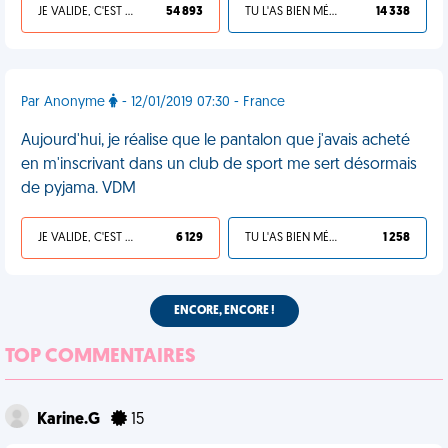
JE VALIDE, C'EST UNE VDM
54 893
TU L'AS BIEN MÉRITÉ
14 338
Par Anonyme
- 12/01/2019 07:30 - France
Aujourd'hui, je réalise que le pantalon que j'avais acheté
en m'inscrivant dans un club de sport me sert désormais
de pyjama. VDM
JE VALIDE, C'EST UNE VDM
6 129
TU L'AS BIEN MÉRITÉ
1 258
ENCORE, ENCORE !
TOP COMMENTAIRES
Karine.G
15