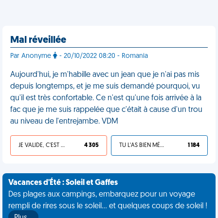
Mal réveillée
Par Anonyme
- 20/10/2022 08:20 - Romania
Aujourd'hui, je m'habille avec un jean que je n'ai pas mis
depuis longtemps, et je me suis demandé pourquoi, vu
qu'il est très confortable. Ce n'est qu'une fois arrivée à la
fac que je me suis rappelée que c'était à cause d'un trou
au niveau de l'entrejambe. VDM
JE VALIDE, C'EST UNE VDM
4 305
TU L'AS BIEN MÉRITÉ
1 184
Vacances d'Été : Soleil et Gaffes
Des plages aux campings, embarquez pour un voyage
rempli de rires sous le soleil... et quelques coups de soleil !