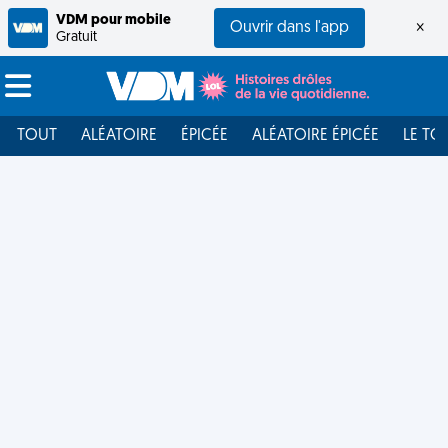
VDM pour mobile
Ouvrir dans l'app
×
Gratuit
TOUT
ALÉATOIRE
ÉPICÉE
ALÉATOIRE ÉPICÉE
LE TO