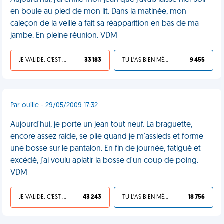
Aujourd'hui, j'ai enfilé mon jean que j'avais laissé hier soir
en boule au pied de mon lit. Dans la matinée, mon
caleçon de la veille a fait sa réapparition en bas de ma
jambe. En pleine réunion. VDM
JE VALIDE, C'EST UNE VDM
33 183
TU L'AS BIEN MÉRITÉ
9 455
Par ouille - 29/05/2009 17:32
Aujourd'hui, je porte un jean tout neuf. La braguette,
encore assez raide, se plie quand je m'assieds et forme
une bosse sur le pantalon. En fin de journée, fatigué et
excédé, j'ai voulu aplatir la bosse d'un coup de poing.
VDM
JE VALIDE, C'EST UNE VDM
43 243
TU L'AS BIEN MÉRITÉ
18 756