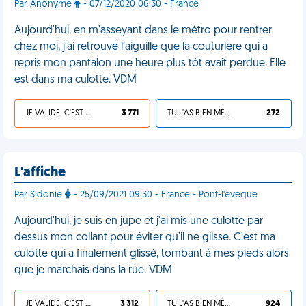
Par Anonyme
- 07/12/2020 06:30 - France
Aujourd'hui, en m'asseyant dans le métro pour rentrer
chez moi, j'ai retrouvé l'aiguille que la couturière qui a
repris mon pantalon une heure plus tôt avait perdue. Elle
est dans ma culotte. VDM
JE VALIDE, C'EST UNE VDM
3 771
TU L'AS BIEN MÉRITÉ
272
L'affiche
Par Sidonie
- 25/09/2021 09:30 - France - Pont-l'eveque
Aujourd'hui, je suis en jupe et j'ai mis une culotte par
dessus mon collant pour éviter qu'il ne glisse. C'est ma
culotte qui a finalement glissé, tombant à mes pieds alors
que je marchais dans la rue. VDM
JE VALIDE, C'EST UNE VDM
3 312
TU L'AS BIEN MÉRITÉ
924