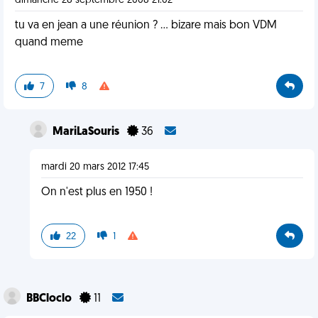
dimanche 28 septembre 2008 21:02
tu va en jean a une réunion ? ... bizare mais bon VDM
quand meme
7
8
MariLaSouris
36
mardi 20 mars 2012 17:45
On n'est plus en 1950 !
22
1
BBCloclo
11