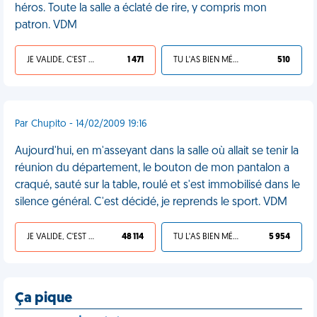
héros. Toute la salle a éclaté de rire, y compris mon
patron. VDM
JE VALIDE, C'EST UNE VDM
1 471
TU L'AS BIEN MÉRITÉ
510
Par Chupito - 14/02/2009 19:16
Aujourd'hui, en m'asseyant dans la salle où allait se tenir la
réunion du département, le bouton de mon pantalon a
craqué, sauté sur la table, roulé et s'est immobilisé dans le
silence général. C'est décidé, je reprends le sport. VDM
JE VALIDE, C'EST UNE VDM
48 114
TU L'AS BIEN MÉRITÉ
5 954
Ça pique