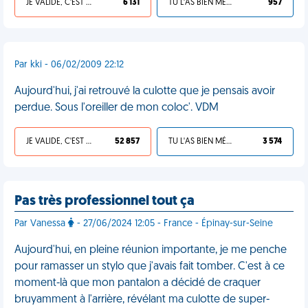
JE VALIDE, C'EST UNE VDM
6 131
TU L'AS BIEN MÉRITÉ
957
Par kki - 06/02/2009 22:12
Aujourd'hui, j'ai retrouvé la culotte que je pensais avoir
perdue. Sous l'oreiller de mon coloc'. VDM
JE VALIDE, C'EST UNE VDM
52 857
TU L'AS BIEN MÉRITÉ
3 574
Pas très professionnel tout ça
Par Vanessa
- 27/06/2024 12:05 - France - Épinay-sur-Seine
Aujourd'hui, en pleine réunion importante, je me penche
pour ramasser un stylo que j'avais fait tomber. C'est à ce
moment-là que mon pantalon a décidé de craquer
bruyamment à l'arrière, révélant ma culotte de super-