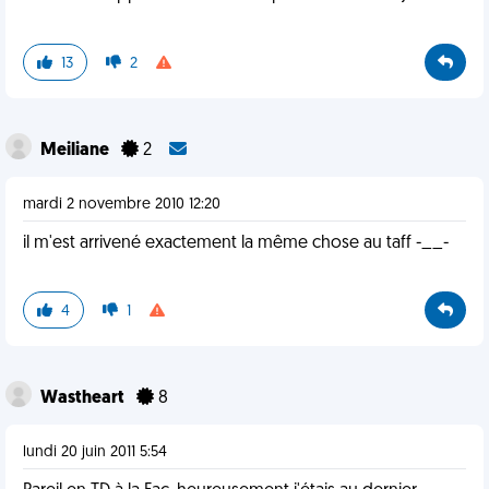
13
2
Meiliane
2
mardi 2 novembre 2010 12:20
il m'est arrivené exactement la même chose au taff -__-
4
1
Wastheart
8
lundi 20 juin 2011 5:54