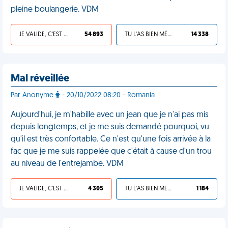
pleine boulangerie. VDM
JE VALIDE, C'EST UNE VDM
54 893
TU L'AS BIEN MÉRITÉ
14 338
Mal réveillée
Par Anonyme
- 20/10/2022 08:20 - Romania
Aujourd'hui, je m'habille avec un jean que je n'ai pas mis
depuis longtemps, et je me suis demandé pourquoi, vu
qu'il est très confortable. Ce n'est qu'une fois arrivée à la
fac que je me suis rappelée que c'était à cause d'un trou
au niveau de l'entrejambe. VDM
JE VALIDE, C'EST UNE VDM
4 305
TU L'AS BIEN MÉRITÉ
1 184