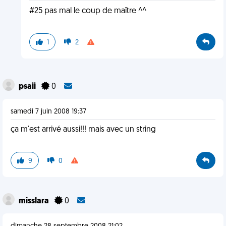
#25 pas mal le coup de maître ^^
1
2
psaii
0
samedi 7 juin 2008 19:37
ça m'est arrivé aussi!!! mais avec un string
9
0
misslara
0