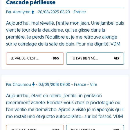
Cascade périlleuse
Par Anonyme
- 26/08/2025 06:20 - France
Aujourd'hui, mal réveillé, j’enfile mon jean. Une jambe, puis
vient le tour de la deuxième, qui se glisse dans la
première. Je perds l’équilibre et je me retrouve allongé
sur le carrelage de la salle de bain. Pour ma dignité, VDM
JE VALIDE, C'EST UNE VDM
865
TU L'AS BIEN MÉRITÉ
413
Par Choumou
- 03/09/2018 09:00 - France - Vire
Aujourd'hui, étant en retard, j'enfile un pantalon
récemment acheté. Rendez-vous chez le podologue où
l'on vérifie ma démarche. Après la visite je m'aperçois qu'il
me restait une étiquette autocollante...sur les fesses. VDM