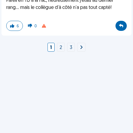
Pareil en TD à la Fac, heureusement j'étais au dernier
rang... mais le collègue d'à côté n'a pas tout capté!
6
0
1
2
3