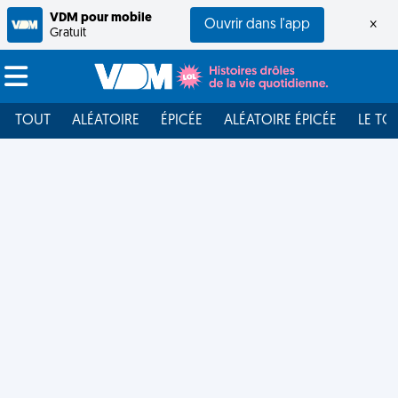
VDM pour mobile
Ouvrir dans l'app
×
Gratuit
TOUT
ALÉATOIRE
ÉPICÉE
ALÉATOIRE ÉPICÉE
LE TO