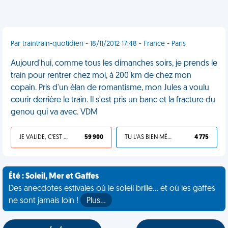
Par traintrain-quotidien - 18/11/2012 17:48 - France - Paris
Aujourd'hui, comme tous les dimanches soirs, je prends le
train pour rentrer chez moi, à 200 km de chez mon
copain. Pris d'un élan de romantisme, mon Jules a voulu
courir derrière le train. Il s'est pris un banc et la fracture du
genou qui va avec. VDM
JE VALIDE, C'EST UNE VDM
59 900
TU L'AS BIEN MÉRITÉ
4 775
Été : Soleil, Mer et Gaffes
Des anecdotes estivales où le soleil brille... et où les gaffes
ne sont jamais loin !
Plus…