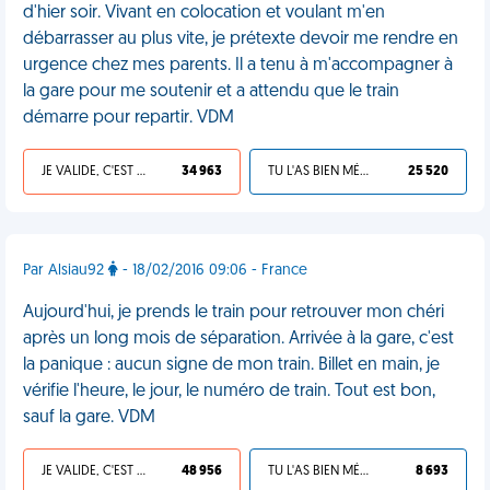
d'hier soir. Vivant en colocation et voulant m'en
débarrasser au plus vite, je prétexte devoir me rendre en
urgence chez mes parents. Il a tenu à m'accompagner à
la gare pour me soutenir et a attendu que le train
démarre pour repartir. VDM
JE VALIDE, C'EST UNE VDM
34 963
TU L'AS BIEN MÉRITÉ
25 520
Par Alsiau92
- 18/02/2016 09:06 - France
Aujourd'hui, je prends le train pour retrouver mon chéri
après un long mois de séparation. Arrivée à la gare, c'est
la panique : aucun signe de mon train. Billet en main, je
vérifie l'heure, le jour, le numéro de train. Tout est bon,
sauf la gare. VDM
JE VALIDE, C'EST UNE VDM
48 956
TU L'AS BIEN MÉRITÉ
8 693