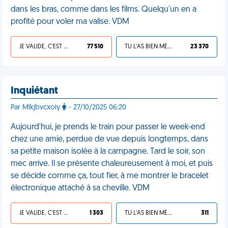
dans les bras, comme dans les films. Quelqu'un en a
profité pour voler ma valise. VDM
JE VALIDE, C'EST UNE VDM
77 510
TU L'AS BIEN MÉRITÉ
23 370
Inquiétant
Par Mlkjbvcxoiy
- 27/10/2025 06:20
Aujourd'hui, je prends le train pour passer le week-end
chez une amie, perdue de vue depuis longtemps, dans
sa petite maison isolée à la campagne. Tard le soir, son
mec arrive. Il se présente chaleureusement à moi, et puis
se décide comme ça, tout fier, à me montrer le bracelet
électronique attaché à sa cheville. VDM
JE VALIDE, C'EST UNE VDM
1 303
TU L'AS BIEN MÉRITÉ
311