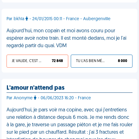
Par bkhla
- 24/01/2015 00:11 - France - Aubergenville
Aujourd'hui, mon copain et moi avons couru pour
espérer avoir notre train. Il est monté dedans, moi je l'ai
regardé partir du quai. VDM
JE VALIDE, C'EST UNE VDM
72 848
TU L'AS BIEN MÉRITÉ
8 000
L'amour n'attend pas
Par Anonyme
- 06/06/2023 16:20 - France
Aujourd'hui, je pars voir ma copine, avec qui j'entretiens
une relation à distance depuis 6 mois. Je me rends donc
à la gare, je traverse un passage piéton et je me fais rouler
sur le pied par un chauffard. Résultat : j'ai 3 fractures et