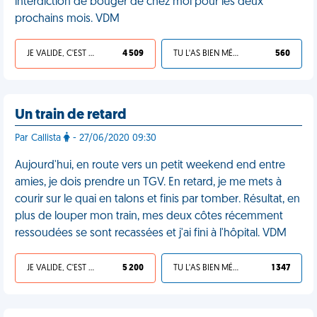
interdiction de bouger de chez moi pour les deux
prochains mois. VDM
JE VALIDE, C'EST UNE VDM
4 509
TU L'AS BIEN MÉRITÉ
560
Un train de retard
Par Callista
- 27/06/2020 09:30
Aujourd'hui, en route vers un petit weekend end entre
amies, je dois prendre un TGV. En retard, je me mets à
courir sur le quai en talons et finis par tomber. Résultat, en
plus de louper mon train, mes deux côtes récemment
ressoudées se sont recassées et j'ai fini à l'hôpital. VDM
JE VALIDE, C'EST UNE VDM
5 200
TU L'AS BIEN MÉRITÉ
1 347