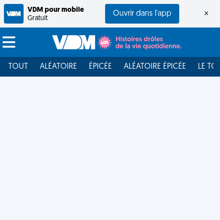
VDM pour mobile
Ouvrir dans l'app
×
Gratuit
TOUT
ALÉATOIRE
ÉPICÉE
ALÉATOIRE ÉPICÉE
LE TO