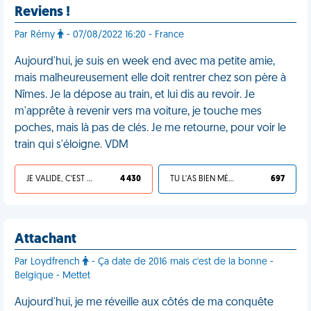
Reviens !
Par Rémy
- 07/08/2022 16:20 - France
Aujourd'hui, je suis en week end avec ma petite amie,
mais malheureusement elle doit rentrer chez son père à
Nîmes. Je la dépose au train, et lui dis au revoir. Je
m'apprête à revenir vers ma voiture, je touche mes
poches, mais là pas de clés. Je me retourne, pour voir le
train qui s'éloigne. VDM
JE VALIDE, C'EST UNE VDM
4 430
TU L'AS BIEN MÉRITÉ
697
Attachant
Par Loydfrench
- Ça date de 2016 mais c'est de la bonne -
Belgique - Mettet
Aujourd'hui, je me réveille aux côtés de ma conquête