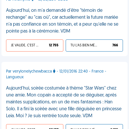
Aujourd'hui, on m'a demandé d'être "témoin de
rechange" au "cas où", car actuellement la future mariée
n'a pas confiance en son témoin, et a peur qu'elle ne se
pointe pas à la cérémonie. VDM
JE VALIDE, C'EST UNE VDM
12 755
TU L'AS BIEN MÉRITÉ
766
Par verylonelychewbacca
- 12/01/2016 22:40 - France -
Langueux
Aujourd'hui, soirée costumée à thème "Star Wars" chez
une amie. Mon copain a accepté de se déguiser, après
maintes supplications, en un de mes fantasmes : Han
Solo. Il a fini la soirée avec une fille déguisée en princesse
Leia. Moi ? Je suis rentrée toute seule. VDM