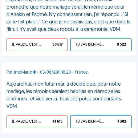
Aujourd'hui, mon fiancé, fan de Star Wars, m'a fait
promettre que notre mariage serait le même que celui
d'Anakin et Padmé. N'y connaissant rien, j'ai répondu : "Si
ça te fait plaisir." Ce que je ne savais pas, c'est que dans le
film, il n'y avait que deux robots à la cérémonie. VDM
JE VALIDE, C'EST UNE VDM
50 617
TU L'AS BIEN MÉRITÉ
9 522
Par JmeMarie
- 05/08/2011 10:20 - France
Aujourd'hui, mon futur mari a décidé que, pour notre
mariage, les témoins seraient habillés en demoiselles
d'honneur et vice versa. Tous ses potes sont partants.
VDM
JE VALIDE, C'EST UNE VDM
73 615
TU L'AS BIEN MÉRITÉ
7 302