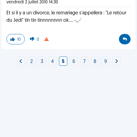
vendredi 2 juillet 2010 14:30
Et si il y a un divorce, le remariage s'appellera : "Le retour
du Jedi" tin tin tinnnnnnnn ok.... -_-'
10
0
2
3
4
5
6
7
8
9