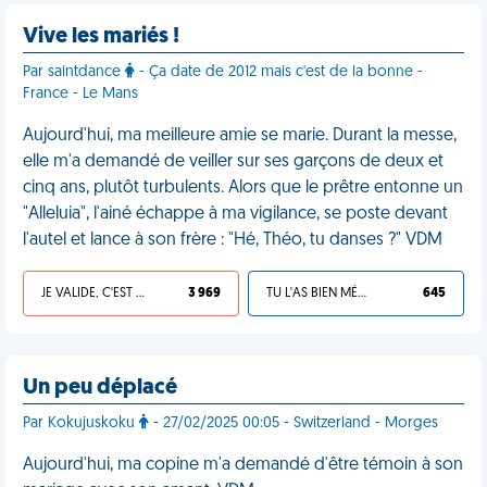
Vive les mariés !
Par saintdance
- Ça date de 2012 mais c'est de la bonne -
France - Le Mans
Aujourd'hui, ma meilleure amie se marie. Durant la messe,
elle m'a demandé de veiller sur ses garçons de deux et
cinq ans, plutôt turbulents. Alors que le prêtre entonne un
"Alleluia", l'ainé échappe à ma vigilance, se poste devant
l'autel et lance à son frère : "Hé, Théo, tu danses ?" VDM
JE VALIDE, C'EST UNE VDM
3 969
TU L'AS BIEN MÉRITÉ
645
Un peu déplacé
Par Kokujuskoku
- 27/02/2025 00:05 - Switzerland - Morges
Aujourd'hui, ma copine m'a demandé d'être témoin à son