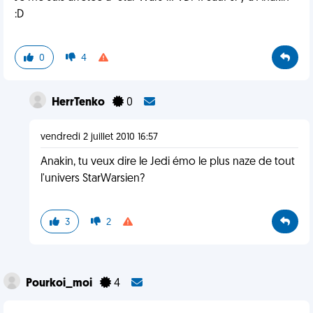
:D
0
4
HerrTenko
0
vendredi 2 juillet 2010 16:57
Anakin, tu veux dire le Jedi émo le plus naze de tout
l'univers StarWarsien?
3
2
Pourkoi_moi
4