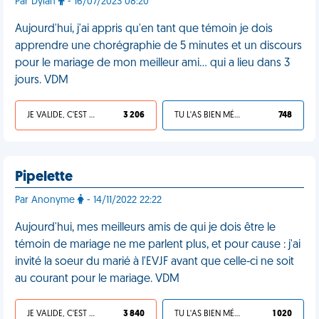
Par Dylan
- 16/07/2023 08:20
Aujourd'hui, j'ai appris qu'en tant que témoin je dois
apprendre une chorégraphie de 5 minutes et un discours
pour le mariage de mon meilleur ami… qui a lieu dans 3
jours. VDM
JE VALIDE, C'EST UNE VDM
3 206
TU L'AS BIEN MÉRITÉ
748
Pipelette
Par Anonyme
- 14/11/2022 22:22
Aujourd'hui, mes meilleurs amis de qui je dois être le
témoin de mariage ne me parlent plus, et pour cause : j'ai
invité la soeur du marié à l'EVJF avant que celle-ci ne soit
au courant pour le mariage. VDM
JE VALIDE, C'EST UNE VDM
3 840
TU L'AS BIEN MÉRITÉ
1 020