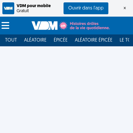
VDM pour mobile
Ouvrir dans l'app
×
Gratuit
TOUT
ALÉATOIRE
ÉPICÉE
ALÉATOIRE ÉPICÉE
LE TO