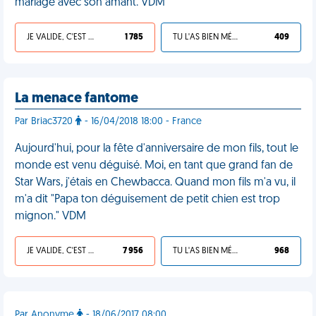
mariage avec son amant. VDM
JE VALIDE, C'EST UNE VDM
1 785
TU L'AS BIEN MÉRITÉ
409
La menace fantome
Par Briac3720
- 16/04/2018 18:00 - France
Aujourd'hui, pour la fête d'anniversaire de mon fils, tout le
monde est venu déguisé. Moi, en tant que grand fan de
Star Wars, j'étais en Chewbacca. Quand mon fils m'a vu, il
m'a dit "Papa ton déguisement de petit chien est trop
mignon." VDM
JE VALIDE, C'EST UNE VDM
7 956
TU L'AS BIEN MÉRITÉ
968
Par Anonyme
- 18/06/2017 08:00