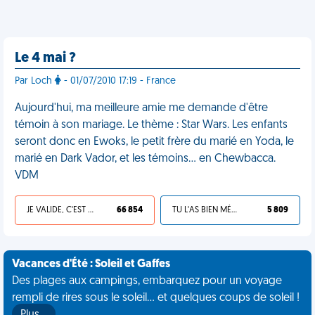
Le 4 mai ?
Par Loch
- 01/07/2010 17:19 - France
Aujourd'hui, ma meilleure amie me demande d'être
témoin à son mariage. Le thème : Star Wars. Les enfants
seront donc en Ewoks, le petit frère du marié en Yoda, le
marié en Dark Vador, et les témoins... en Chewbacca.
VDM
JE VALIDE, C'EST UNE VDM
66 854
TU L'AS BIEN MÉRITÉ
5 809
Vacances d'Été : Soleil et Gaffes
Des plages aux campings, embarquez pour un voyage
rempli de rires sous le soleil... et quelques coups de soleil !