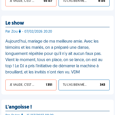
JE VALIDE, C'EST UNE VDM
55 137
TU L'AS BIEN MÉRITÉ
8 135
Le show
Par Zou
- 07/02/2026 20:20
Aujourd'hui, mariage de ma meilleure amie. Avec les
témoins et les mariés, on a préparé une danse,
longuement répétée pour qu'il n'y ait aucun faux pas.
Vient le moment, tous en place, on se lance, on est au
top ! Le DJ a pris l'initiative de démarrer la machine à
brouillard, et les invités n'ont rien vu. VDM
JE VALIDE, C'EST UNE VDM
1 351
TU L'AS BIEN MÉRITÉ
343
L'angoisse !