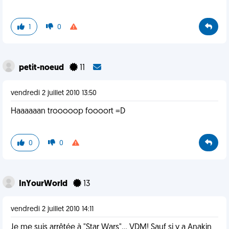
1
0
petit-noeud
11
vendredi 2 juillet 2010 13:50
Haaaaaan trooooop foooort =D
0
0
InYourWorld
13
vendredi 2 juillet 2010 14:11
Je me suis arrêtée à "Star Wars"... VDM! Sauf si y a Anakin