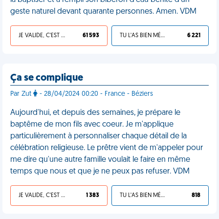
la baptiser et a rempli son biberon d'eau bénite d'un
geste naturel devant quarante personnes. Amen. VDM
JE VALIDE, C'EST UNE VDM
61 593
TU L'AS BIEN MÉRITÉ
6 221
Ça se complique
Par Zut
- 28/04/2024 00:20 - France - Béziers
Aujourd'hui, et depuis des semaines, je prépare le
baptême de mon fils avec coeur. Je m'applique
particulièrement à personnaliser chaque détail de la
célébration religieuse. Le prêtre vient de m'appeler pour
me dire qu'une autre famille voulait le faire en même
temps que nous et que je ne peux pas refuser. VDM
JE VALIDE, C'EST UNE VDM
1 383
TU L'AS BIEN MÉRITÉ
818