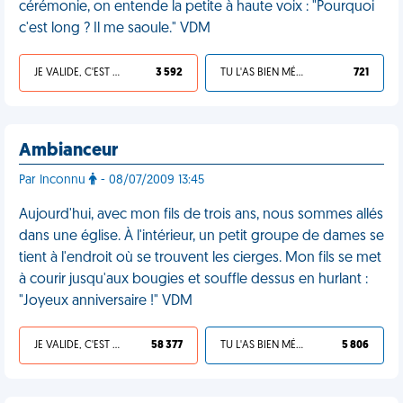
cérémonie, on entende la petite à haute voix : "Pourquoi
c'est long ? Il me saoule." VDM
JE VALIDE, C'EST UNE VDM
3 592
TU L'AS BIEN MÉRITÉ
721
Ambianceur
Par Inconnu
- 08/07/2009 13:45
Aujourd'hui, avec mon fils de trois ans, nous sommes allés
dans une église. À l'intérieur, un petit groupe de dames se
tient à l'endroit où se trouvent les cierges. Mon fils se met
à courir jusqu'aux bougies et souffle dessus en hurlant :
"Joyeux anniversaire !" VDM
JE VALIDE, C'EST UNE VDM
58 377
TU L'AS BIEN MÉRITÉ
5 806