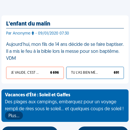
L'enfant du malin
Par Anonyme
- 09/01/2020 07:30
Aujourd'hui, mon fils de 14 ans décide de se faire baptiser.
Il a mis le feu à la bible lors la messe pour son baptême.
VDM
JE VALIDE, C'EST UNE VDM
6 696
TU L'AS BIEN MÉRITÉ
691
Vacances d'Été : Soleil et Gaffes
Des plages aux campings, embarquez pour un voyage
rempli de rires sous le soleil... et quelques coups de soleil !
Plus…