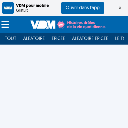
VDM pour mobile
Ouvrir dans l'app
×
Gratuit
TOUT
ALÉATOIRE
ÉPICÉE
ALÉATOIRE ÉPICÉE
LE TO