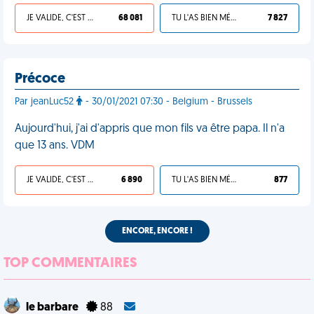
JE VALIDE, C'EST UNE VDM
68 081
TU L'AS BIEN MÉRITÉ
7 827
Précoce
Par jeanLuc52
- 30/01/2021 07:30 - Belgium - Brussels
Aujourd'hui, j'ai d'appris que mon fils va être papa. Il n'a
que 13 ans. VDM
JE VALIDE, C'EST UNE VDM
6 890
TU L'AS BIEN MÉRITÉ
877
ENCORE, ENCORE !
TOP COMMENTAIRES
le barbare
88