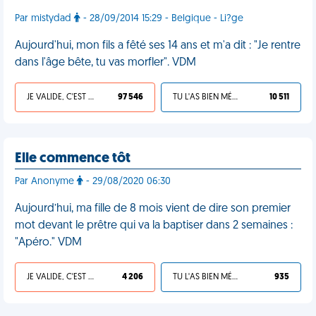
Par mistydad
- 28/09/2014 15:29 - Belgique - Li?ge
Aujourd'hui, mon fils a fêté ses 14 ans et m'a dit : "Je rentre
dans l'âge bête, tu vas morfler". VDM
JE VALIDE, C'EST UNE VDM
97 546
TU L'AS BIEN MÉRITÉ
10 511
Elle commence tôt
Par Anonyme
- 29/08/2020 06:30
Aujourd’hui, ma fille de 8 mois vient de dire son premier
mot devant le prêtre qui va la baptiser dans 2 semaines :
"Apéro." VDM
JE VALIDE, C'EST UNE VDM
4 206
TU L'AS BIEN MÉRITÉ
935