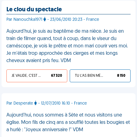
Le clou du spectacle
Par Nanouchka1971
- 23/06/2010 20:23 - France
Aujourd'hui, je suis au baptême de ma nièce. Je suis en
train de filmer quand, tout à coup, dans le viseur du
caméscope, je vois le prêtre et mon mari courir vers moi.
Je m'étais trop approchée des cierges et mes longs
cheveux avaient pris feu. VDM
JE VALIDE, C'EST UNE VDM
67 320
TU L'AS BIEN MÉRITÉ
8 150
Par Desperate
- 12/07/2010 16:10 - France
Aujourd'hui, nous sommes à Sète et nous visitons une
église. Mon fils de cinq ans a soufflé toutes les bougies et
a hurlé : "Joyeux anniversaire !" VDM