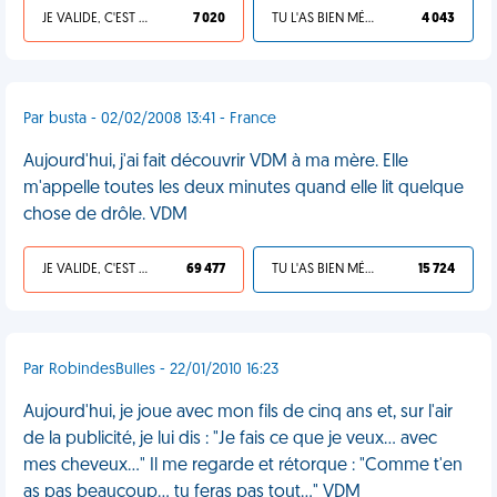
JE VALIDE, C'EST UNE VDM
7 020
TU L'AS BIEN MÉRITÉ
4 043
Par busta - 02/02/2008 13:41 - France
Aujourd'hui, j'ai fait découvrir VDM à ma mère. Elle
m'appelle toutes les deux minutes quand elle lit quelque
chose de drôle. VDM
JE VALIDE, C'EST UNE VDM
69 477
TU L'AS BIEN MÉRITÉ
15 724
Par RobindesBulles - 22/01/2010 16:23
Aujourd'hui, je joue avec mon fils de cinq ans et, sur l'air
de la publicité, je lui dis : "Je fais ce que je veux... avec
mes cheveux..." Il me regarde et rétorque : "Comme t'en
as pas beaucoup... tu feras pas tout..." VDM