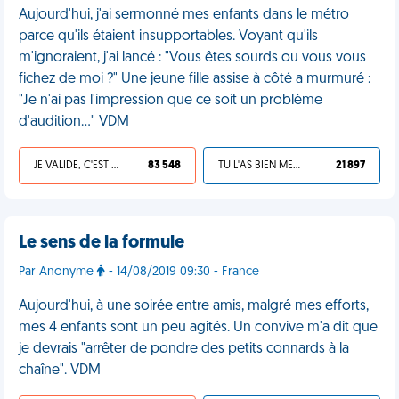
Aujourd'hui, j'ai sermonné mes enfants dans le métro
parce qu'ils étaient insupportables. Voyant qu'ils
m'ignoraient, j'ai lancé : "Vous êtes sourds ou vous vous
fichez de moi ?" Une jeune fille assise à côté a murmuré :
"Je n'ai pas l'impression que ce soit un problème
d'audition..." VDM
JE VALIDE, C'EST UNE VDM
83 548
TU L'AS BIEN MÉRITÉ
21 897
Le sens de la formule
Par Anonyme
- 14/08/2019 09:30 - France
Aujourd'hui, à une soirée entre amis, malgré mes efforts,
mes 4 enfants sont un peu agités. Un convive m'a dit que
je devrais "arrêter de pondre des petits connards à la
chaîne". VDM