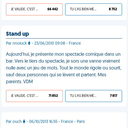
JE VALIDE, C'EST UNE VDM
66 442
TU L'AS BIEN MÉRITÉ
8 752
Stand up
Par nnoluck
- 23/06/2010 09:08 - France
Aujourd'hui, je présente mon spectacle comique dans un
bar. Vers le tiers du spectacle, je sors une vanne vraiment
nulle avec un jeu de mots. Tout le monde rigole ou sourit,
sauf deux personnes qui se lèvent et partent. Mes
parents. VDM
JE VALIDE, C'EST UNE VDM
71 852
TU L'AS BIEN MÉRITÉ
7 817
Par ouch
- 06/10/2013 16:55 - France - Paris