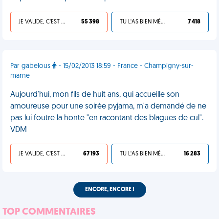
JE VALIDE, C'EST UNE VDM
55 398
TU L'AS BIEN MÉRITÉ
7 418
Par gabelous
- 15/02/2013 18:59 - France - Champigny-sur-
marne
Aujourd'hui, mon fils de huit ans, qui accueille son
amoureuse pour une soirée pyjama, m'a demandé de ne
pas lui foutre la honte "en racontant des blagues de cul".
VDM
JE VALIDE, C'EST UNE VDM
67 193
TU L'AS BIEN MÉRITÉ
16 283
ENCORE, ENCORE !
TOP COMMENTAIRES