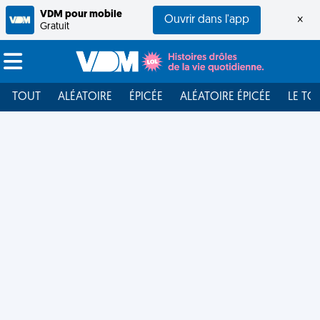
VDM pour mobile
Ouvrir dans l'app
×
Gratuit
TOUT
ALÉATOIRE
ÉPICÉE
ALÉATOIRE ÉPICÉE
LE TO