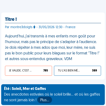
Titre !
Par montre3doigts
- 31/05/2026 12:30 - France
Aujourd'hui, j'ai transmis à mes enfants mon goût pour
l'humour, mais pas le principe de s'adapter à l'audience.
Je dois répéter à mes ados que moi, leur mère, ne suis
pas le bon public pour leurs blagues sur le format "Titre !"
et autres sous-entendus graveleux. VDM
JE VALIDE, C'EST UNE VDM
785
TU L'AS BIEN MÉRITÉ
389
Été : Soleil, Mer et Gaffes
Des anecdotes estivales où le soleil brille... et où les gaffes
ne sont jamais loin !
Plus…