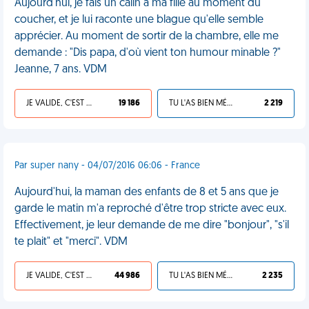
Aujourd'hui, je fais un câlin à ma fille au moment du
coucher, et je lui raconte une blague qu'elle semble
apprécier. Au moment de sortir de la chambre, elle me
demande : "Dis papa, d'où vient ton humour minable ?"
Jeanne, 7 ans. VDM
JE VALIDE, C'EST UNE VDM
19 186
TU L'AS BIEN MÉRITÉ
2 219
Par super nany - 04/07/2016 06:06 - France
Aujourd'hui, la maman des enfants de 8 et 5 ans que je
garde le matin m'a reproché d'être trop stricte avec eux.
Effectivement, je leur demande de me dire "bonjour", "s'il
te plait" et "merci". VDM
JE VALIDE, C'EST UNE VDM
44 986
TU L'AS BIEN MÉRITÉ
2 235