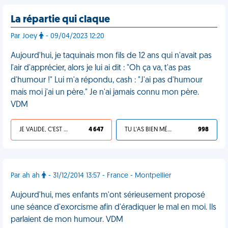
La répartie qui claque
Par Joey
- 09/04/2023 12:20
Aujourd'hui, je taquinais mon fils de 12 ans qui n'avait pas
l'air d'apprécier, alors je lui ai dit : "Oh ça va, t'as pas
d'humour !" Lui m'a répondu, cash : "J'ai pas d'humour
mais moi j'ai un père." Je n'ai jamais connu mon père.
VDM
JE VALIDE, C'EST UNE VDM
4 647
TU L'AS BIEN MÉRITÉ
998
Par ah ah
- 31/12/2014 13:57 - France - Montpellier
Aujourd'hui, mes enfants m'ont sérieusement proposé
une séance d'exorcisme afin d'éradiquer le mal en moi. Ils
parlaient de mon humour. VDM