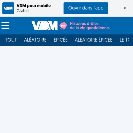
VDM pour mobile
Ouvrir dans l'app
×
Gratuit
TOUT
ALÉATOIRE
ÉPICÉE
ALÉATOIRE ÉPICÉE
LE TO