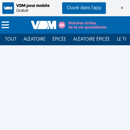
VDM pour mobile
Ouvrir dans l'app
×
Gratuit
TOUT
ALÉATOIRE
ÉPICÉE
ALÉATOIRE ÉPICÉE
LE TO