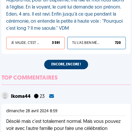
Aujourd'hui, pour un baptême, ma fille et moi nous allons
à l'église. En la voyant, le curé lui demande son prénom.
Eden, 4 ans. Il est ravi. Enfin jusqu'à ce que pendant la
cérémonie, on entende la petite à haute voix : "Pourquoi
c'est long ? Il me saoule." VDM
JE VALIDE, C'EST UNE VDM
3 591
TU L'AS BIEN MÉRITÉ
720
ENCORE, ENCORE !
TOP COMMENTAIRES
Ikoma44
23
dimanche 28 avril 2024 8:59
Désolé mais c'est totalement normal. Mais vous pouvez
voir avec l'autre famille pour faire une célébration