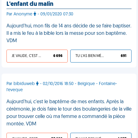
L'enfant du malin
Par Anonyme
- 09/01/2020 07:30
Aujourd'hui, mon fils de 14 ans décide de se faire baptiser.
Il a mis le feu à la bible lors la messe pour son baptême.
VDM
JE VALIDE, C'EST UNE VDM
6 696
TU L'AS BIEN MÉRITÉ
691
Par bibiduweb
- 02/10/2016 18:50 - Belgique - Fontaine-
l'eveque
Aujourd'hui, c'est le baptême de mes enfants. Après la
cérémonie, je dois faire le tour des boulangeries de la ville
pour trouver celle où ma femme a commandé la pièce
montée. VDM