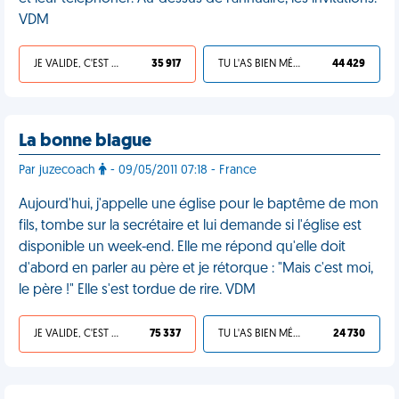
VDM
JE VALIDE, C'EST UNE VDM
35 917
TU L'AS BIEN MÉRITÉ
44 429
La bonne blague
Par juzecoach
- 09/05/2011 07:18 - France
Aujourd'hui, j'appelle une église pour le baptême de mon
fils, tombe sur la secrétaire et lui demande si l'église est
disponible un week-end. Elle me répond qu'elle doit
d'abord en parler au père et je rétorque : "Mais c'est moi,
le père !" Elle s'est tordue de rire. VDM
JE VALIDE, C'EST UNE VDM
75 337
TU L'AS BIEN MÉRITÉ
24 730