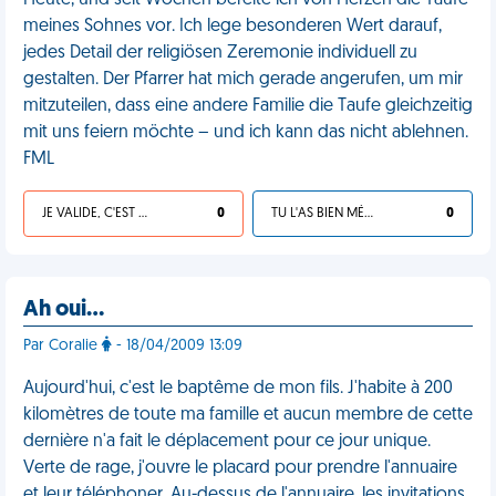
Heute, und seit Wochen bereite ich von Herzen die Taufe
meines Sohnes vor. Ich lege besonderen Wert darauf,
jedes Detail der religiösen Zeremonie individuell zu
gestalten. Der Pfarrer hat mich gerade angerufen, um mir
mitzuteilen, dass eine andere Familie die Taufe gleichzeitig
mit uns feiern möchte – und ich kann das nicht ablehnen.
FML
JE VALIDE, C'EST UNE VDM
0
TU L'AS BIEN MÉRITÉ
0
Ah oui…
Par Coralie
- 18/04/2009 13:09
Aujourd'hui, c'est le baptême de mon fils. J'habite à 200
kilomètres de toute ma famille et aucun membre de cette
dernière n'a fait le déplacement pour ce jour unique.
Verte de rage, j'ouvre le placard pour prendre l'annuaire
et leur téléphoner. Au-dessus de l'annuaire, les invitations.