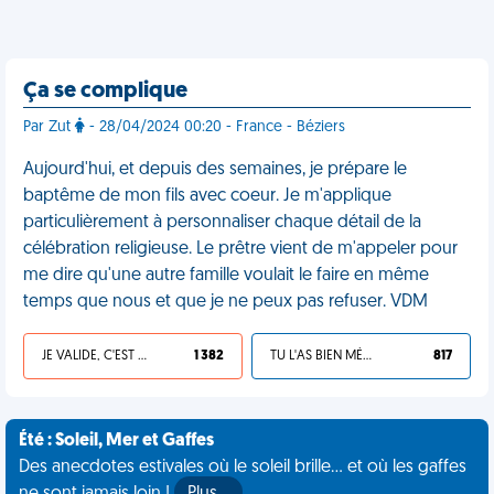
Ça se complique
Par Zut
- 28/04/2024 00:20 - France - Béziers
Aujourd'hui, et depuis des semaines, je prépare le
baptême de mon fils avec coeur. Je m'applique
particulièrement à personnaliser chaque détail de la
célébration religieuse. Le prêtre vient de m'appeler pour
me dire qu'une autre famille voulait le faire en même
temps que nous et que je ne peux pas refuser. VDM
JE VALIDE, C'EST UNE VDM
1 382
TU L'AS BIEN MÉRITÉ
817
Été : Soleil, Mer et Gaffes
Des anecdotes estivales où le soleil brille... et où les gaffes