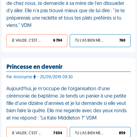
de chez nous. Je demande à sa mère de l'en dissuader
d'y aller. Elle n'a pas trouvé mieux que de lui dire : "Je te
préparerais une raclette et tous tes plats préférés si tu
viens." VDM
JE VALIDE, C'EST UNE VDM
6 704
TU L'AS BIEN MÉRITÉ
760
Princesse en devenir
Par Anonyme
- 25/09/2019 09:30
Aujourd’hui, je m'occupe de l’organisation d’une
cérémonie de baptême. Je tends un panier à une petite
fille d'une dizaine d'années et je lui demande si elle veut
bien faire la quête. Elle me regarde avec des yeux ronds
et me répond : "La Kate Middleton ?" VDM
JE VALIDE, C'EST UNE VDM
7 034
TU L'AS BIEN MÉRITÉ
859