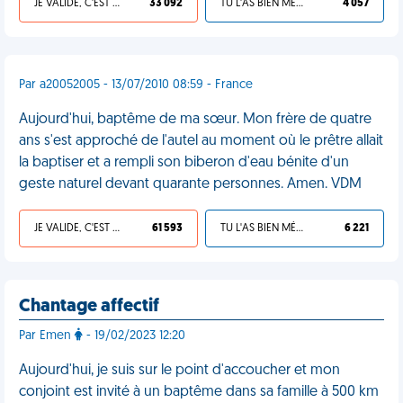
JE VALIDE, C'EST UNE VDM
33 092
TU L'AS BIEN MÉRITÉ
4 057
Par a20052005 - 13/07/2010 08:59 - France
Aujourd'hui, baptême de ma sœur. Mon frère de quatre
ans s'est approché de l'autel au moment où le prêtre allait
la baptiser et a rempli son biberon d'eau bénite d'un
geste naturel devant quarante personnes. Amen. VDM
JE VALIDE, C'EST UNE VDM
61 593
TU L'AS BIEN MÉRITÉ
6 221
Chantage affectif
Par Emen
- 19/02/2023 12:20
Aujourd'hui, je suis sur le point d'accoucher et mon
conjoint est invité à un baptême dans sa famille à 500 km