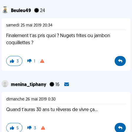
Beuleu49
24
samedi 25 mai 2019 20:34
Finalement t’as pris quoi ? Nugets frites ou jambon
coquillettes ?
3
1
menina_tiphany
16
dimanche 26 mai 2019 0:30
Quand t’auras 30 ans tu rêveras de vivre ça...
5
3