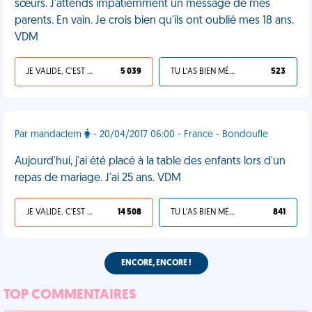
sœurs. J'attends impatiemment un message de mes
parents. En vain. Je crois bien qu'ils ont oublié mes 18 ans.
VDM
JE VALIDE, C'EST UNE VDM
5 039
TU L'AS BIEN MÉRITÉ
523
Par mandaclem
- 20/04/2017 06:00 - France - Bondoufle
Aujourd'hui, j'ai été placé à la table des enfants lors d'un
repas de mariage. J'ai 25 ans. VDM
JE VALIDE, C'EST UNE VDM
14 508
TU L'AS BIEN MÉRITÉ
841
ENCORE, ENCORE !
TOP COMMENTAIRES