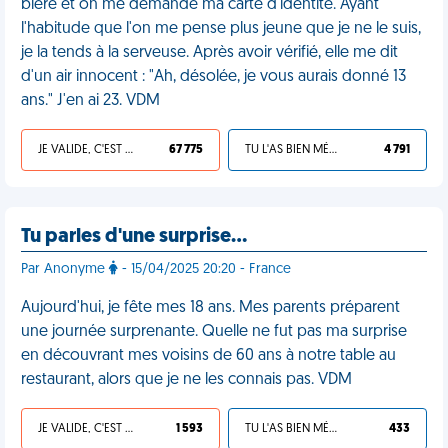
bière et on me demande ma carte d'identité. Ayant
l'habitude que l'on me pense plus jeune que je ne le suis,
je la tends à la serveuse. Après avoir vérifié, elle me dit
d'un air innocent : "Ah, désolée, je vous aurais donné 13
ans." J'en ai 23. VDM
JE VALIDE, C'EST UNE VDM
67 775
TU L'AS BIEN MÉRITÉ
4 791
Tu parles d'une surprise…
Par Anonyme
- 15/04/2025 20:20 - France
Aujourd'hui, je fête mes 18 ans. Mes parents préparent
une journée surprenante. Quelle ne fut pas ma surprise
en découvrant mes voisins de 60 ans à notre table au
restaurant, alors que je ne les connais pas. VDM
JE VALIDE, C'EST UNE VDM
1 593
TU L'AS BIEN MÉRITÉ
433