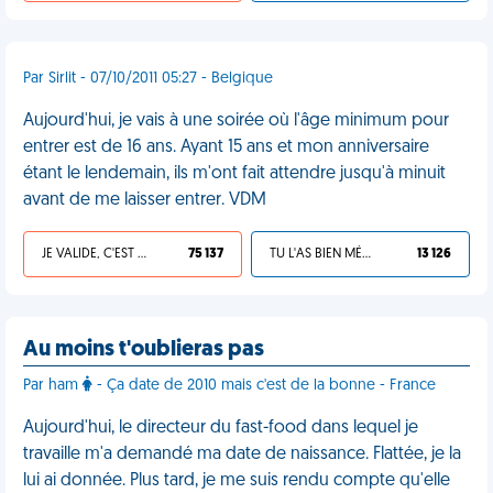
Par Sirlit - 07/10/2011 05:27 - Belgique
Aujourd'hui, je vais à une soirée où l'âge minimum pour
entrer est de 16 ans. Ayant 15 ans et mon anniversaire
étant le lendemain, ils m'ont fait attendre jusqu'à minuit
avant de me laisser entrer. VDM
JE VALIDE, C'EST UNE VDM
75 137
TU L'AS BIEN MÉRITÉ
13 126
Au moins t'oublieras pas
Par ham
- Ça date de 2010 mais c'est de la bonne - France
Aujourd'hui, le directeur du fast-food dans lequel je
travaille m'a demandé ma date de naissance. Flattée, je la
lui ai donnée. Plus tard, je me suis rendu compte qu'elle