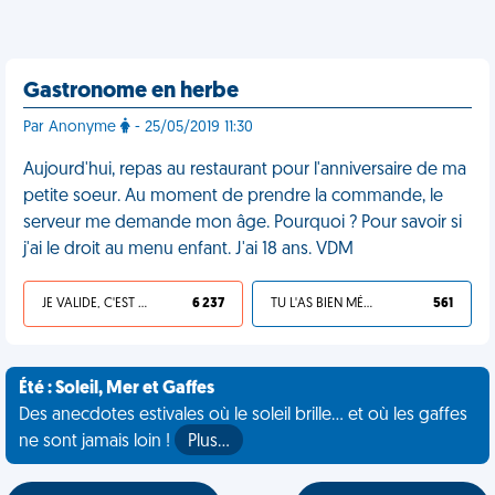
Gastronome en herbe
Par Anonyme
- 25/05/2019 11:30
Aujourd'hui, repas au restaurant pour l'anniversaire de ma
petite soeur. Au moment de prendre la commande, le
serveur me demande mon âge. Pourquoi ? Pour savoir si
j'ai le droit au menu enfant. J'ai 18 ans. VDM
JE VALIDE, C'EST UNE VDM
6 237
TU L'AS BIEN MÉRITÉ
561
Été : Soleil, Mer et Gaffes
Des anecdotes estivales où le soleil brille... et où les gaffes
ne sont jamais loin !
Plus…