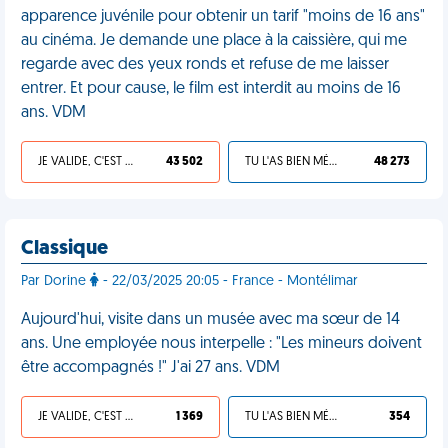
apparence juvénile pour obtenir un tarif "moins de 16 ans"
au cinéma. Je demande une place à la caissière, qui me
regarde avec des yeux ronds et refuse de me laisser
entrer. Et pour cause, le film est interdit au moins de 16
ans. VDM
JE VALIDE, C'EST UNE VDM
43 502
TU L'AS BIEN MÉRITÉ
48 273
Classique
Par Dorine
- 22/03/2025 20:05 - France - Montélimar
Aujourd'hui, visite dans un musée avec ma sœur de 14
ans. Une employée nous interpelle : "Les mineurs doivent
être accompagnés !" J'ai 27 ans. VDM
JE VALIDE, C'EST UNE VDM
1 369
TU L'AS BIEN MÉRITÉ
354