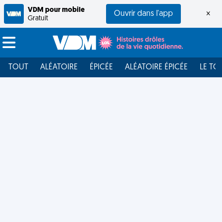
VDM pour mobile
Ouvrir dans l'app
×
Gratuit
TOUT
ALÉATOIRE
ÉPICÉE
ALÉATOIRE ÉPICÉE
LE TO