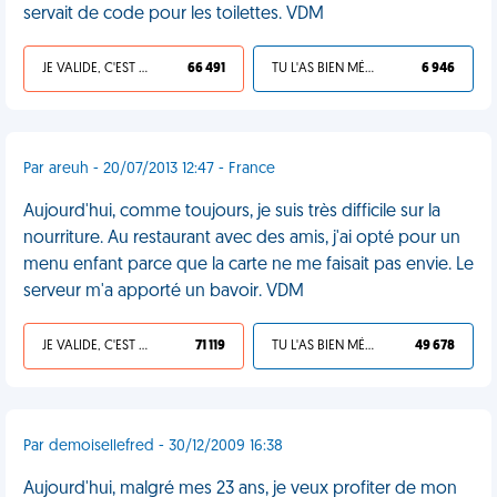
servait de code pour les toilettes. VDM
JE VALIDE, C'EST UNE VDM
66 491
TU L'AS BIEN MÉRITÉ
6 946
Par areuh - 20/07/2013 12:47 - France
Aujourd'hui, comme toujours, je suis très difficile sur la
nourriture. Au restaurant avec des amis, j'ai opté pour un
menu enfant parce que la carte ne me faisait pas envie. Le
serveur m'a apporté un bavoir. VDM
JE VALIDE, C'EST UNE VDM
71 119
TU L'AS BIEN MÉRITÉ
49 678
Par demoisellefred - 30/12/2009 16:38
Aujourd'hui, malgré mes 23 ans, je veux profiter de mon