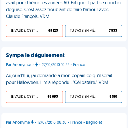
avait pour thème les années 60. Fatigué, il part se coucher
déguisé. C'est assez troublant de faire l'amour avec
Claude François. VDM
JE VALIDE, C'EST UNE VDM
69 123
TU L'AS BIEN MÉRITÉ
7 533
Sympa le déguisement
Par Anonymous
- 27/10/2010 10:22 - France
Aujourd'hui, j'ai demandé à mon copain ce qu'il serait
pour Halloween. Il m'a répondu : "Célibataire." VDM
JE VALIDE, C'EST UNE VDM
95 693
TU L'AS BIEN MÉRITÉ
8 180
Par Anonyme
- 12/07/2016 08:30 - France - Bagnolet