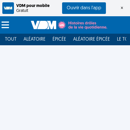
VDM pour mobile
Ouvrir dans l'app
×
Gratuit
TOUT
ALÉATOIRE
ÉPICÉE
ALÉATOIRE ÉPICÉE
LE TO