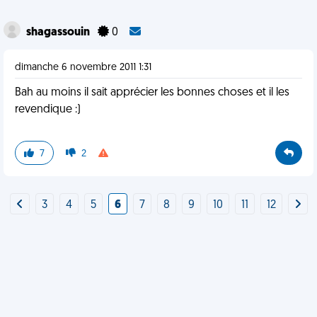
shagassouin
0
dimanche 6 novembre 2011 1:31
Bah au moins il sait apprécier les bonnes choses et il les
revendique :)
7
2
3
4
5
6
7
8
9
10
11
12