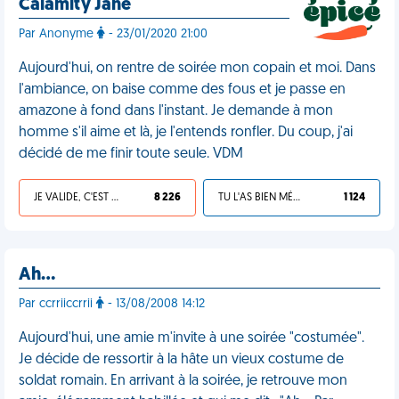
Calamity Jane
Par Anonyme
- 23/01/2020 21:00
Aujourd'hui, on rentre de soirée mon copain et moi. Dans
l'ambiance, on baise comme des fous et je passe en
amazone à fond dans l'instant. Je demande à mon
homme s'il aime et là, je l'entends ronfler. Du coup, j'ai
décidé de me finir toute seule. VDM
JE VALIDE, C'EST UNE VDM
8 226
TU L'AS BIEN MÉRITÉ
1 124
Ah…
Par ccrriiccrrii
- 13/08/2008 14:12
Aujourd'hui, une amie m'invite à une soirée "costumée".
Je décide de ressortir à la hâte un vieux costume de
soldat romain. En arrivant à la soirée, je retrouve mon