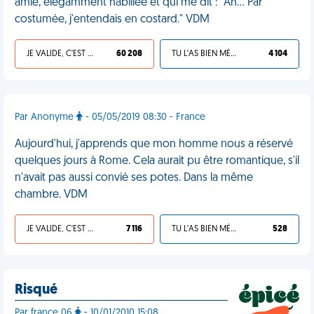
amie, élégamment habillée et qui me dit : "Ah… Par
costumée, j'entendais en costard." VDM
JE VALIDE, C'EST UNE VDM
60 208
TU L'AS BIEN MÉRITÉ
4 104
Par Anonyme
- 05/05/2019 08:30 - France
Aujourd'hui, j'apprends que mon homme nous a réservé
quelques jours à Rome. Cela aurait pu être romantique, s'il
n'avait pas aussi convié ses potes. Dans la même
chambre. VDM
JE VALIDE, C'EST UNE VDM
7 116
TU L'AS BIEN MÉRITÉ
528
Risqué
Par france 06
- 10/01/2010 15:08