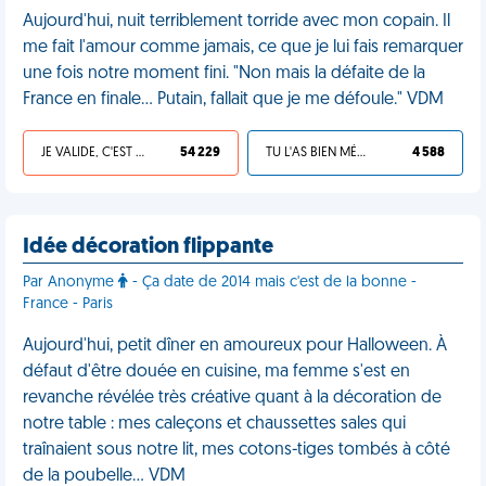
Aujourd'hui, nuit terriblement torride avec mon copain. Il
me fait l'amour comme jamais, ce que je lui fais remarquer
une fois notre moment fini. "Non mais la défaite de la
France en finale... Putain, fallait que je me défoule." VDM
JE VALIDE, C'EST UNE VDM
54 229
TU L'AS BIEN MÉRITÉ
4 588
Idée décoration flippante
Par Anonyme
- Ça date de 2014 mais c'est de la bonne -
France - Paris
Aujourd'hui, petit dîner en amoureux pour Halloween. À
défaut d'être douée en cuisine, ma femme s'est en
revanche révélée très créative quant à la décoration de
notre table : mes caleçons et chaussettes sales qui
traînaient sous notre lit, mes cotons-tiges tombés à côté
de la poubelle… VDM