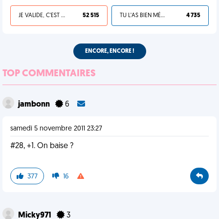
JE VALIDE, C'EST UNE VDM
52 515
TU L'AS BIEN MÉRITÉ
4 735
ENCORE, ENCORE !
TOP COMMENTAIRES
jambonn
6
samedi 5 novembre 2011 23:27
#28, +1. On baise ?
377
16
Micky971
3