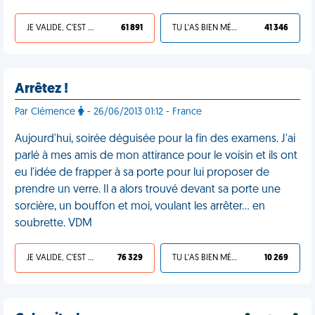
JE VALIDE, C'EST UNE VDM
61 891
TU L'AS BIEN MÉRITÉ
41 346
Arrêtez !
Par Clémence
- 26/06/2013 01:12 - France
Aujourd'hui, soirée déguisée pour la fin des examens. J'ai
parlé à mes amis de mon attirance pour le voisin et ils ont
eu l'idée de frapper à sa porte pour lui proposer de
prendre un verre. Il a alors trouvé devant sa porte une
sorcière, un bouffon et moi, voulant les arrêter... en
soubrette. VDM
JE VALIDE, C'EST UNE VDM
76 329
TU L'AS BIEN MÉRITÉ
10 269