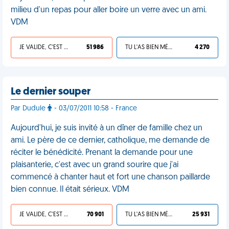
milieu d'un repas pour aller boire un verre avec un ami.
VDM
JE VALIDE, C'EST UNE VDM
51 986
TU L'AS BIEN MÉRITÉ
4 270
Le dernier souper
Par Dudule
- 03/07/2011 10:58 - France
Aujourd'hui, je suis invité à un dîner de famille chez un
ami. Le père de ce dernier, catholique, me demande de
réciter le bénédicité. Prenant la demande pour une
plaisanterie, c'est avec un grand sourire que j'ai
commencé à chanter haut et fort une chanson paillarde
bien connue. Il était sérieux. VDM
JE VALIDE, C'EST UNE VDM
70 901
TU L'AS BIEN MÉRITÉ
25 931