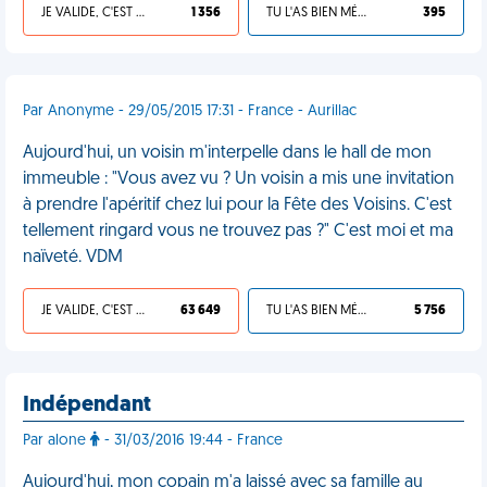
JE VALIDE, C'EST UNE VDM
1 356
TU L'AS BIEN MÉRITÉ
395
Par Anonyme - 29/05/2015 17:31 - France - Aurillac
Aujourd'hui, un voisin m'interpelle dans le hall de mon
immeuble : "Vous avez vu ? Un voisin a mis une invitation
à prendre l'apéritif chez lui pour la Fête des Voisins. C'est
tellement ringard vous ne trouvez pas ?" C'est moi et ma
naïveté. VDM
JE VALIDE, C'EST UNE VDM
63 649
TU L'AS BIEN MÉRITÉ
5 756
Indépendant
Par alone
- 31/03/2016 19:44 - France
Aujourd'hui, mon copain m'a laissé avec sa famille au