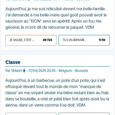
Aujourd'hui, je me suis ridiculisé devant ma belle-famille.
J'ai demandé à ma belle-mère quel goût pouvait avoir le
saucisson au "XION" servi en apéritif. Après un fou rire
général, ils m'ont dit de retourner le paquet. VDM
JE VALIDE, C'EST UNE VDM
49 726
TU L'AS BIEN MÉRITÉ
11 110
Classe
Par SMasH
- 17/04/2025 20:20 - Belgium - Brussels
Aujourd'hui, à un barbecue, un pote d'un pote, qui s'est
offusqué devant tout le monde de mon "manque de
classe" en me voyant siroter ma bière restant bien au frais
dans sa bouteille, a roté et pété bien fort après avoir bu la
sienne, dans un verre comme il se doit. VDM