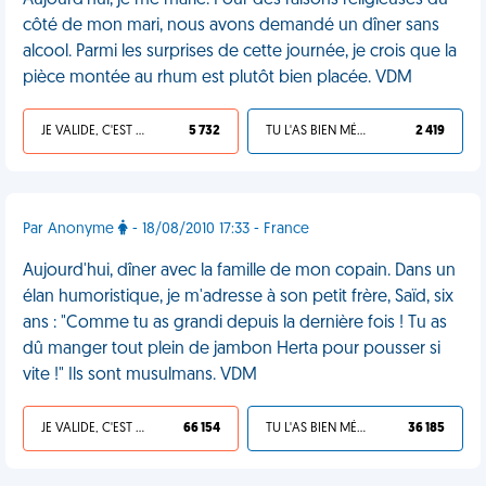
Aujourd'hui, je me marie. Pour des raisons religieuses du
côté de mon mari, nous avons demandé un dîner sans
alcool. Parmi les surprises de cette journée, je crois que la
pièce montée au rhum est plutôt bien placée. VDM
JE VALIDE, C'EST UNE VDM
5 732
TU L'AS BIEN MÉRITÉ
2 419
Par Anonyme
- 18/08/2010 17:33 - France
Aujourd'hui, dîner avec la famille de mon copain. Dans un
élan humoristique, je m'adresse à son petit frère, Saïd, six
ans : "Comme tu as grandi depuis la dernière fois ! Tu as
dû manger tout plein de jambon Herta pour pousser si
vite !" Ils sont musulmans. VDM
JE VALIDE, C'EST UNE VDM
66 154
TU L'AS BIEN MÉRITÉ
36 185