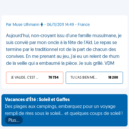
Par Muse Ulhmann
- 06/11/2011 14:49 - France
Aujourd'hui, non-croyant issu d'une famille musulmane, je
suis convié par mon oncle à la fête de l'Aïd. Le repas se
termine par le traditionnel rot de la part de chacun des
convives. En me prenant au jeu, j'ai eu un relent de rhum
de la veille qui a embaumé la pièce. Je suis grillé. VDM
JE VALIDE, C'EST UNE VDM
70 734
TU L'AS BIEN MÉRITÉ
18 200
Vacances d'Été : Soleil et Gaffes
Des plages aux campings, embarquez pour un voyage
rempli de rires sous le soleil... et quelques coups de soleil !
Plus…