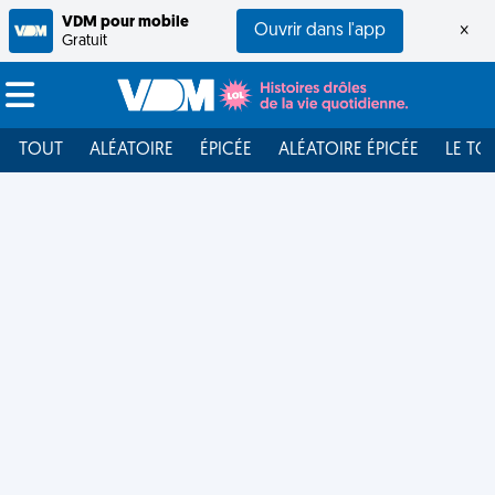
VDM pour mobile
Ouvrir dans l'app
×
Gratuit
TOUT
ALÉATOIRE
ÉPICÉE
ALÉATOIRE ÉPICÉE
LE TO