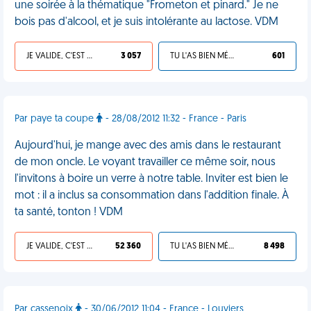
une soirée à la thématique "Frometon et pinard." Je ne
bois pas d'alcool, et je suis intolérante au lactose. VDM
JE VALIDE, C'EST UNE VDM
3 057
TU L'AS BIEN MÉRITÉ
601
Par paye ta coupe
- 28/08/2012 11:32 - France - Paris
Aujourd'hui, je mange avec des amis dans le restaurant
de mon oncle. Le voyant travailler ce même soir, nous
l'invitons à boire un verre à notre table. Inviter est bien le
mot : il a inclus sa consommation dans l'addition finale. À
ta santé, tonton ! VDM
JE VALIDE, C'EST UNE VDM
52 360
TU L'AS BIEN MÉRITÉ
8 498
Par cassenoix
- 30/06/2012 11:04 - France - Louviers