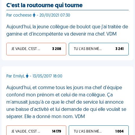
C'est la routourne qui tourne
Par cocheese
- 20/01/2021 07:30
Aujourd'hui, la jeune collègue de boulot que j'ai traitée de
gamine et d'incompétente va devenir ma chef. VDM
JE VALIDE, C'EST UNE VDM
3 208
TU L'AS BIEN MÉRITÉ
3 241
Par EmilyL
- 13/05/2017 18:00
Aujourd'hui, et comme tous les jours ma chef d'équipe
confond mon prénom et celui de ma collègue. Ça
m'amusait jusqu'à ce que le chef de service lui annonce
une baisse d'activité et lui demande de qui elle voulait se
séparer. Elle a donné mon nom. VDM
JE VALIDE, C'EST UNE VDM
14 179
TU L'AS BIEN MÉRITÉ
1 004