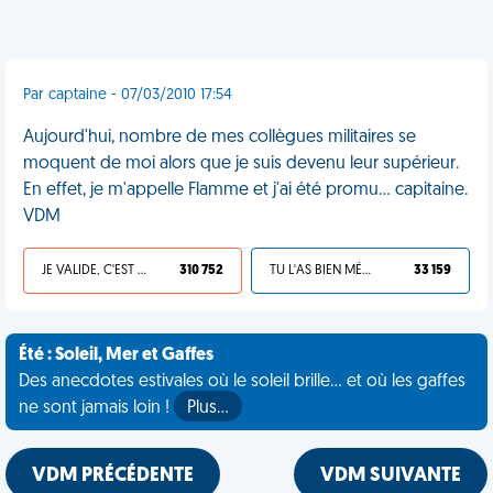
Par captaine - 07/03/2010 17:54
Aujourd'hui, nombre de mes collègues militaires se
moquent de moi alors que je suis devenu leur supérieur.
En effet, je m'appelle Flamme et j'ai été promu... capitaine.
VDM
JE VALIDE, C'EST UNE VDM
310 752
TU L'AS BIEN MÉRITÉ
33 159
Été : Soleil, Mer et Gaffes
Des anecdotes estivales où le soleil brille... et où les gaffes
ne sont jamais loin !
Plus…
VDM PRÉCÉDENTE
VDM SUIVANTE