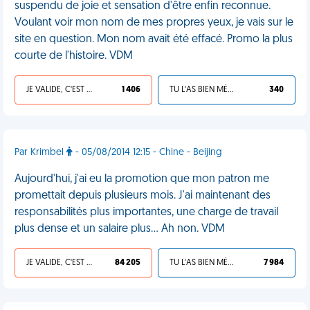
suspendu de joie et sensation d'être enfin reconnue.
Voulant voir mon nom de mes propres yeux, je vais sur le
site en question. Mon nom avait été effacé. Promo la plus
courte de l'histoire. VDM
JE VALIDE, C'EST UNE VDM
1 406
TU L'AS BIEN MÉRITÉ
340
Par Krimbel
- 05/08/2014 12:15 - Chine - Beijing
Aujourd'hui, j'ai eu la promotion que mon patron me
promettait depuis plusieurs mois. J'ai maintenant des
responsabilités plus importantes, une charge de travail
plus dense et un salaire plus... Ah non. VDM
JE VALIDE, C'EST UNE VDM
84 205
TU L'AS BIEN MÉRITÉ
7 984