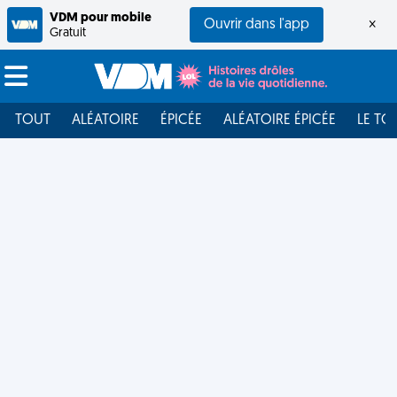
VDM pour mobile
Ouvrir dans l'app
×
Gratuit
TOUT
ALÉATOIRE
ÉPICÉE
ALÉATOIRE ÉPICÉE
LE TO