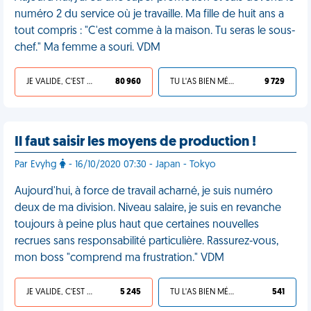
numéro 2 du service où je travaille. Ma fille de huit ans a
tout compris : "C'est comme à la maison. Tu seras le sous-
chef." Ma femme a souri. VDM
JE VALIDE, C'EST UNE VDM
80 960
TU L'AS BIEN MÉRITÉ
9 729
Il faut saisir les moyens de production !
Par Evyhg
- 16/10/2020 07:30 - Japan - Tokyo
Aujourd'hui, à force de travail acharné, je suis numéro
deux de ma division. Niveau salaire, je suis en revanche
toujours à peine plus haut que certaines nouvelles
recrues sans responsabilité particulière. Rassurez-vous,
mon boss "comprend ma frustration." VDM
JE VALIDE, C'EST UNE VDM
5 245
TU L'AS BIEN MÉRITÉ
541