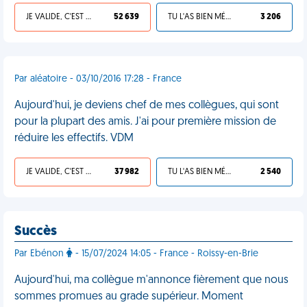
JE VALIDE, C'EST UNE VDM
52 639
TU L'AS BIEN MÉRITÉ
3 206
Par aléatoire - 03/10/2016 17:28 - France
Aujourd'hui, je deviens chef de mes collègues, qui sont
pour la plupart des amis. J'ai pour première mission de
réduire les effectifs. VDM
JE VALIDE, C'EST UNE VDM
37 982
TU L'AS BIEN MÉRITÉ
2 540
Succès
Par Ebénon
- 15/07/2024 14:05 - France - Roissy-en-Brie
Aujourd'hui, ma collègue m'annonce fièrement que nous
sommes promues au grade supérieur. Moment