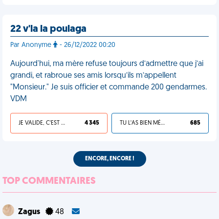
22 v'la la poulaga
Par Anonyme
- 26/12/2022 00:20
Aujourd'hui, ma mère refuse toujours d’admettre que j’ai
grandi, et rabroue ses amis lorsqu’ils m’appellent
"Monsieur." Je suis officier et commande 200 gendarmes.
VDM
JE VALIDE, C'EST UNE VDM
4 345
TU L'AS BIEN MÉRITÉ
685
ENCORE, ENCORE !
TOP COMMENTAIRES
Zagus
48