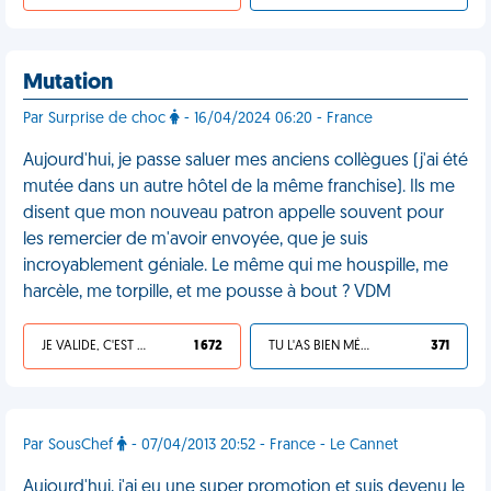
Mutation
Par Surprise de choc
- 16/04/2024 06:20 - France
Aujourd'hui, je passe saluer mes anciens collègues (j'ai été
mutée dans un autre hôtel de la même franchise). Ils me
disent que mon nouveau patron appelle souvent pour
les remercier de m'avoir envoyée, que je suis
incroyablement géniale. Le même qui me houspille, me
harcèle, me torpille, et me pousse à bout ? VDM
JE VALIDE, C'EST UNE VDM
1 672
TU L'AS BIEN MÉRITÉ
371
Par SousChef
- 07/04/2013 20:52 - France - Le Cannet
Aujourd'hui, j'ai eu une super promotion et suis devenu le