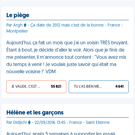
Le piège
Par Argh
- Ça date de 2012 mais c'est de la bonne - France -
Montpellier
Aujourd'hui, ça fait un mois que j'ai un voisin TRÈS bruyant.
Étant à bout, je décide d'aller le voir. Alors que je finis de
me présenter, il m'annonce tout content : "Vous avez mis
du temps à venir ! Je voulais juste savoir qui était ma
nouvelle voisine !" VDM
JE VALIDE, C'EST UNE VDM
55 821
TU L'AS BIEN MÉRITÉ
4 641
Hélène et les garçons
Par Didjichi
- 22/09/2016 13:45 - France - Saint Etienne
Aujourd'hui, après 5 semaines à supporter les essais