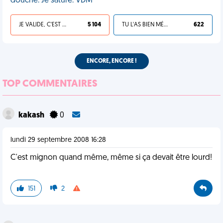
douche. Je sature. VDM
JE VALIDE, C'EST UNE VDM
5 104
TU L'AS BIEN MÉRITÉ
622
ENCORE, ENCORE !
TOP COMMENTAIRES
kakash
0
lundi 29 septembre 2008 16:28
C'est mignon quand même, même si ça devait être lourd!
151
2