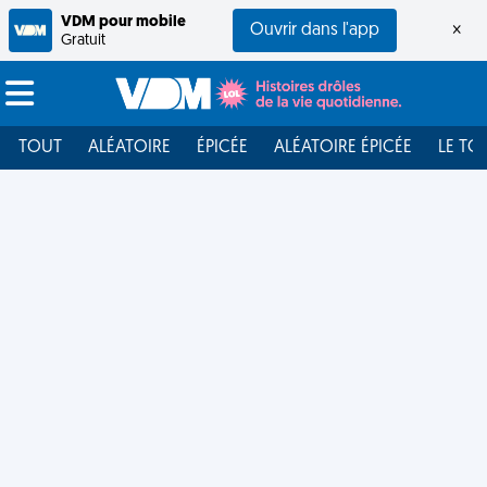
VDM pour mobile
Ouvrir dans l'app
×
Gratuit
TOUT
ALÉATOIRE
ÉPICÉE
ALÉATOIRE ÉPICÉE
LE TO