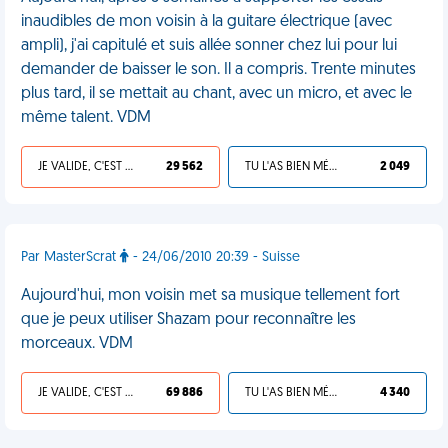
inaudibles de mon voisin à la guitare électrique (avec
ampli), j'ai capitulé et suis allée sonner chez lui pour lui
demander de baisser le son. Il a compris. Trente minutes
plus tard, il se mettait au chant, avec un micro, et avec le
même talent. VDM
JE VALIDE, C'EST UNE VDM
29 562
TU L'AS BIEN MÉRITÉ
2 049
Par MasterScrat
- 24/06/2010 20:39 - Suisse
Aujourd'hui, mon voisin met sa musique tellement fort
que je peux utiliser Shazam pour reconnaître les
morceaux. VDM
JE VALIDE, C'EST UNE VDM
69 886
TU L'AS BIEN MÉRITÉ
4 340