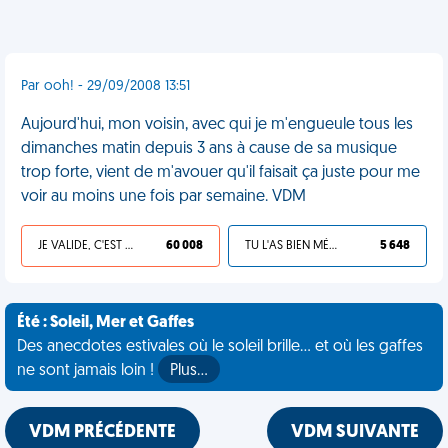
Par ooh! - 29/09/2008 13:51
Aujourd'hui, mon voisin, avec qui je m'engueule tous les
dimanches matin depuis 3 ans à cause de sa musique
trop forte, vient de m'avouer qu'il faisait ça juste pour me
voir au moins une fois par semaine. VDM
JE VALIDE, C'EST UNE VDM
60 008
TU L'AS BIEN MÉRITÉ
5 648
Été : Soleil, Mer et Gaffes
Des anecdotes estivales où le soleil brille... et où les gaffes
ne sont jamais loin !
Plus…
VDM PRÉCÉDENTE
VDM SUIVANTE