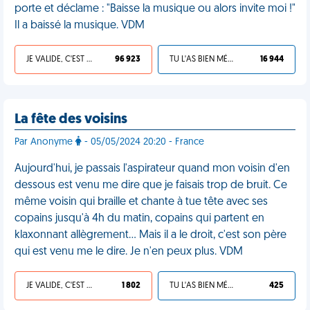
porte et déclame : "Baisse la musique ou alors invite moi !"
Il a baissé la musique. VDM
JE VALIDE, C'EST UNE VDM
96 923
TU L'AS BIEN MÉRITÉ
16 944
La fête des voisins
Par Anonyme
- 05/05/2024 20:20 - France
Aujourd'hui, je passais l'aspirateur quand mon voisin d'en
dessous est venu me dire que je faisais trop de bruit. Ce
même voisin qui braille et chante à tue tête avec ses
copains jusqu'à 4h du matin, copains qui partent en
klaxonnant allègrement… Mais il a le droit, c'est son père
qui est venu me le dire. Je n'en peux plus. VDM
JE VALIDE, C'EST UNE VDM
1 802
TU L'AS BIEN MÉRITÉ
425