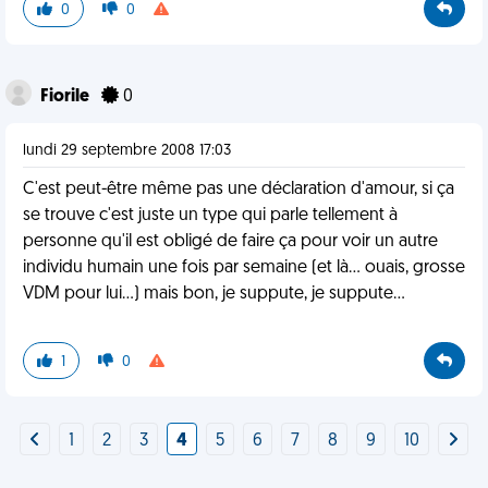
0
0
Fiorile
0
lundi 29 septembre 2008 17:03
C'est peut-être même pas une déclaration d'amour, si ça
se trouve c'est juste un type qui parle tellement à
personne qu'il est obligé de faire ça pour voir un autre
individu humain une fois par semaine (et là... ouais, grosse
VDM pour lui...) mais bon, je suppute, je suppute...
1
0
1
2
3
4
5
6
7
8
9
10