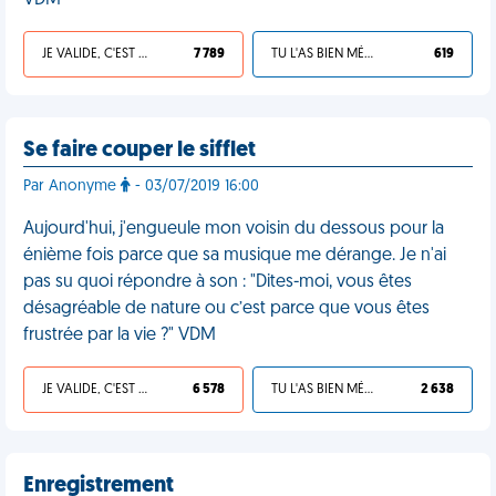
VDM
JE VALIDE, C'EST UNE VDM
7 789
TU L'AS BIEN MÉRITÉ
619
Se faire couper le sifflet
Par Anonyme
- 03/07/2019 16:00
Aujourd'hui, j'engueule mon voisin du dessous pour la
énième fois parce que sa musique me dérange. Je n'ai
pas su quoi répondre à son : "Dites-moi, vous êtes
désagréable de nature ou c’est parce que vous êtes
frustrée par la vie ?" VDM
JE VALIDE, C'EST UNE VDM
6 578
TU L'AS BIEN MÉRITÉ
2 638
Enregistrement