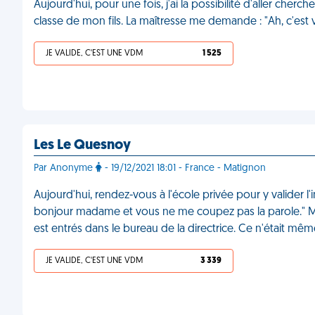
Aujourd'hui, pour une fois, j'ai la possibilité d'aller cherc
classe de mon fils. La maîtresse me demande : "Ah, c'est
JE VALIDE, C'EST UNE VDM
1 525
Les Le Quesnoy
Par Anonyme
- 19/12/2021 18:01 - France - Matignon
Aujourd'hui, rendez-vous à l'école privée pour y valider l'
bonjour madame et vous ne me coupez pas la parole." Mon
est entrés dans le bureau de la directrice. Ce n'était mê
JE VALIDE, C'EST UNE VDM
3 339