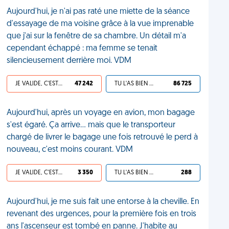
Aujourd'hui, je n'ai pas raté une miette de la séance
d'essayage de ma voisine grâce à la vue imprenable
que j'ai sur la fenêtre de sa chambre. Un détail m'a
cependant échappé : ma femme se tenait
silencieusement derrière moi. VDM
JE VALIDE, C'EST UNE VDM
47 242
TU L'AS BIEN MÉRITÉ
86 725
Aujourd'hui, après un voyage en avion, mon bagage
s'est égaré. Ça arrive… mais que le transporteur
chargé de livrer le bagage une fois retrouvé le perd à
nouveau, c'est moins courant. VDM
JE VALIDE, C'EST UNE VDM
3 350
TU L'AS BIEN MÉRITÉ
288
Aujourd'hui, je me suis fait une entorse à la cheville. En
revenant des urgences, pour la première fois en trois
ans l'ascenseur est tombé en panne. J'habite au