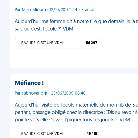
Par MiamMioum - 12/10/2011 11:44 - France
Aujourd'hui, ma femme dit à notre fille que demain, je la 
sais où c'est, l'école ?" VDM
JE VALIDE, C'EST UNE VDM
56 297
Méfiance !
Par sabnovane
- 25/06/2009 08:46
Aujourd'hui, visite de l'école maternelle de mon fils de 3 a
partant, passage obligé chez la directrice : "Dis au revoi
pointé vers elle : "J'vais t'piquer tous tes jouets !" VDM
JE VALIDE, C'EST UNE VDM
49 418