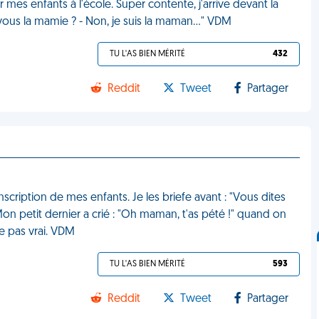
her mes enfants à l'école. Super contente, j'arrive devant la
 vous la mamie ? - Non, je suis la maman…" VDM
TU L'AS BIEN MÉRITÉ
432
Reddit
Tweet
Partager
inscription de mes enfants. Je les briefe avant : "Vous dites
 petit dernier a crié : "Oh maman, t'as pété !" quand on
me pas vrai. VDM
TU L'AS BIEN MÉRITÉ
593
Reddit
Tweet
Partager