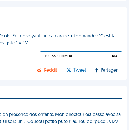
’école. En me voyant, un camarade lui demande : "C’est ta
st jolie." VDM
TU L'AS BIEN MÉRITÉ
613
Reddit
Tweet
Partager
aise en présence des enfants. Mon directeur est passé avec sa
 et lui sors un : "Coucou petite pute !" au lieu de "puce". VDM