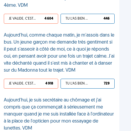
4ème. VDM
JE VALIDE, C'EST UNE VDM
4 604
TU L'AS BIEN MÉRITÉ
446
Aujourd'hui, comme chaque matin, je m'assois dans le
bus. Un jeune garçon me demande très gentiment si
il peut s'asseoir à côté de moi, ce à quoi je réponds
oui, en pensant avoir pour une fois un trajet calme. J'ai
vite déchanté quand il s'est mis à chanter et à danser
sur du Madonna tout le trajet. VDM
JE VALIDE, C'EST UNE VDM
4 918
TU L'AS BIEN MÉRITÉ
729
Aujourd'hui, je suis secrétaire au chômage et j'ai
compris que ça commençait à sérieusement me
manquer quand je me suis installée face à l'ordinateur
à la place de l'opticien pour mon essayage de
lunettes. VDM