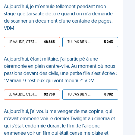
Aujourd'hui, je m'ennuie tellement pendant mon
stage que j'ai sauté de joie quand on m'a demandé
de scanner un document d'une centaine de pages.
VDM
JE VALIDE, C'EST UNE VDM
48 865
TU L'AS BIEN MÉRITÉ
5 243
Aujourd'hui, étant militaire, j'ai participé à une
cérémonie en plein centre-ville. Au moment où nous
passions devant des civils, une petite fille s'est écriée :
"Maman ! C'est eux qui vont mourir ?" VDM
JE VALIDE, C'EST UNE VDM
92 738
TU L'AS BIEN MÉRITÉ
8 782
Aujourd'hui, j'ai voulu me venger de ma copine, qui
m'avait emmené voir le dernier Twilight au cinéma et
qui s'était endormie durant le film. Je l'ai donc
emmenée voir un film qui était censé me plaire et