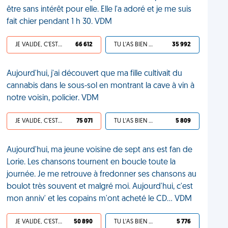
être sans intérêt pour elle. Elle l'a adoré et je me suis
fait chier pendant 1 h 30. VDM
JE VALIDE, C'EST UNE VDM
66 612
TU L'AS BIEN MÉRITÉ
35 992
Aujourd'hui, j'ai découvert que ma fille cultivait du
cannabis dans le sous-sol en montrant la cave à vin à
notre voisin, policier. VDM
JE VALIDE, C'EST UNE VDM
75 071
TU L'AS BIEN MÉRITÉ
5 809
Aujourd'hui, ma jeune voisine de sept ans est fan de
Lorie. Les chansons tournent en boucle toute la
journée. Je me retrouve à fredonner ses chansons au
boulot très souvent et malgré moi. Aujourd'hui, c'est
mon anniv' et les copains m'ont acheté le CD... VDM
JE VALIDE, C'EST UNE VDM
50 890
TU L'AS BIEN MÉRITÉ
5 776