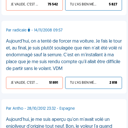
JE VALIDE, C'EST UNE VDM
75 542
TU L'AS BIEN MÉRITÉ
5 827
Par radicale
- 14/11/2008 09:57
Aujourd'hui, on a tenté de forcer ma voiture. Je fais le tour
et, au final, je suis plutôt soulagée que rien n'ait été volé ni
endommagé sauf la serrure. C'est en m'installant à ma
place que je me suis rendu compte qu'il allait être difficile
de partir sans le volant. VDM
JE VALIDE, C'EST UNE VDM
51 891
TU L'AS BIEN MÉRITÉ
2 818
Par Antho - 28/10/2012 23:32 - Espagne
Aujourd'hui, je me suis aperçu qu'on m'avait volé un
enjoliveur d'origine tout neuf. Bon, le voleur l'a quand