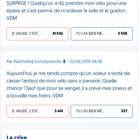
SURPRISE ! Quelqu'un a dû prendre mon vélo pour une
épave et s'est permis de m'enlever la selle et le guidon.
VDM
JE VALIDE, C'EST UNE VDM
41 542
TU L'AS BIEN MÉRITÉ
5 558
Par Pasd'idéepourunpseudo
- 01/04/2019 08:30
Aujourd'hui, je me rends compte qu'un voleur a tenté de
casser l'antivol de mon vélo sans y parvenir. Quelle
chance ! Sauf que pour se venger, il a crevé mes pneus et
a bousillé mes freins. VDM
JE VALIDE, C'EST UNE VDM
5 441
TU L'AS BIEN MÉRITÉ
337
La crise