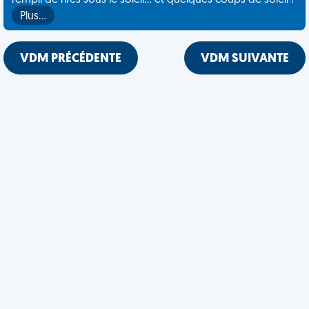
rempli de rires sous le soleil... et quelques coups de soleil !
Plus…
VDM PRÉCÉDENTE
VDM SUIVANTE