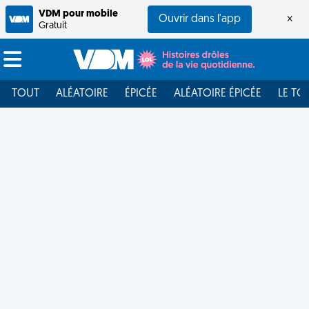
VDM pour mobile
Ouvrir dans l'app
×
Gratuit
TOUT
ALÉATOIRE
ÉPICÉE
ALÉATOIRE ÉPICÉE
LE TO