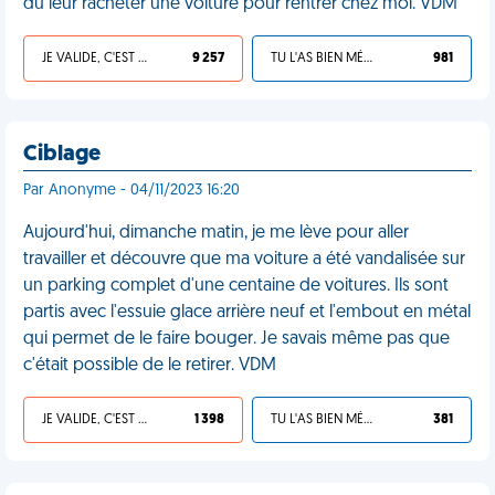
dû leur racheter une voiture pour rentrer chez moi. VDM
JE VALIDE, C'EST UNE VDM
9 257
TU L'AS BIEN MÉRITÉ
981
Ciblage
Par Anonyme - 04/11/2023 16:20
Aujourd'hui, dimanche matin, je me lève pour aller
travailler et découvre que ma voiture a été vandalisée sur
un parking complet d'une centaine de voitures. Ils sont
partis avec l'essuie glace arrière neuf et l'embout en métal
qui permet de le faire bouger. Je savais même pas que
c'était possible de le retirer. VDM
JE VALIDE, C'EST UNE VDM
1 398
TU L'AS BIEN MÉRITÉ
381