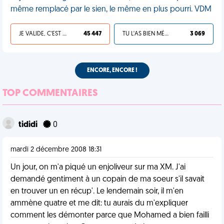
même remplacé par le sien, le même en plus pourri. VDM
JE VALIDE, C'EST UNE VDM
45 447
TU L'AS BIEN MÉRITÉ
3 069
ENCORE, ENCORE !
TOP COMMENTAIRES
tididi
0
mardi 2 décembre 2008 18:31
Un jour, on m'a piqué un enjoliveur sur ma XM. J'ai
demandé gentiment à un copain de ma soeur s'il savait
en trouver un en récup'. Le lendemain soir, il m'en
ammène quatre et me dit: tu aurais du m'expliquer
comment les démonter parce que Mohamed a bien failli