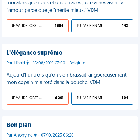
moi alors que nous étions enlacés juste après avoir fait
l'amour, parce que je "mérite mieux." VDM
JE VALIDE, C'EST UNE VDM
1 386
TU L'AS BIEN MÉRITÉ
442
L'élégance suprême
Par Hisaki
- 15/08/2019 23:00 - Belgium
Aujourd'hui, alors qu'on s'embrassait langoureusement,
mon copain m'a roté dans la bouche. VDM
JE VALIDE, C'EST UNE VDM
6 291
TU L'AS BIEN MÉRITÉ
594
Bon plan
Par Anonyme
- 07/10/2025 06:20