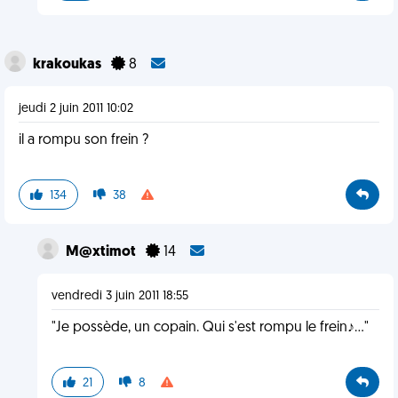
krakoukas
8
jeudi 2 juin 2011 10:02
il a rompu son frein ?
134
38
M@xtimot
14
vendredi 3 juin 2011 18:55
"Je possède, un copain. Qui s'est rompu le frein♪..."
21
8