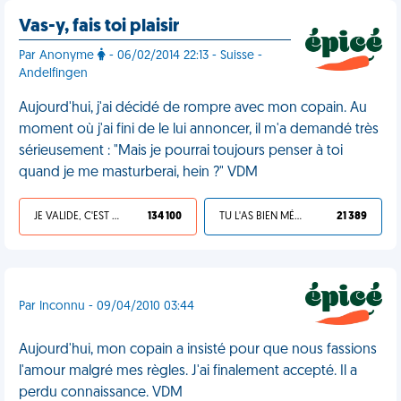
Vas-y, fais toi plaisir
Par Anonyme
- 06/02/2014 22:13 - Suisse -
Andelfingen
Aujourd'hui, j'ai décidé de rompre avec mon copain. Au
moment où j'ai fini de le lui annoncer, il m'a demandé très
sérieusement : "Mais je pourrai toujours penser à toi
quand je me masturberai, hein ?" VDM
JE VALIDE, C'EST UNE VDM
134 100
TU L'AS BIEN MÉRITÉ
21 389
Par Inconnu - 09/04/2010 03:44
Aujourd'hui, mon copain a insisté pour que nous fassions
l'amour malgré mes règles. J'ai finalement accepté. Il a
perdu connaissance. VDM