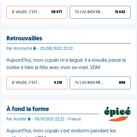
JE VALIDE, C'EST UNE VDM
118 977
TU L'AS BIEN MÉRITÉ
15 642
Retrouvailles
Par Anonyme
- 20/08/2022 22:22
Aujourd'hui, mon copain m'a largué. Il a ensuite passé la
soirée à faire la fête avec mon ex-mari. VDM
JE VALIDE, C'EST UNE VDM
4 218
TU L'AS BIEN MÉRITÉ
888
À fond la forme
Par Amélie
- 09/11/2021 22:22 - France
Aujourd'hui, mon copain s'est endormi pendant les