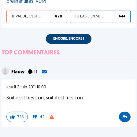
préliminaires. VDM
JE VALIDE, C'EST UNE VDM
4 211
TU L'AS BIEN MÉRITÉ
644
ENCORE, ENCORE !
TOP COMMENTAIRES
Flauw
11
jeudi 2 juin 2011 10:00
Soit il est très con, soit il est très con.
726
42