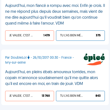
Aujourd'hui, mon fiancé a rompu avec moi. Enfin je crois. Il
ne me répond plus depuis deux semaines, mais vient de
me dire aujourd’hui qu’il voudrait bien qu’on continue
quand même à faire l’amour. VDM
JE VALIDE, C'EST UNE VDM
1 479
TU L'AS BIEN MÉRITÉ
375
Par DoubleLol
- 26/10/2017 00:30 - France -
Ivry-sur-seine
Aujourd'hui, en pleins ébats amoureux torrides, mon
copain m'annonce soudainement qu'il me quitte alors
qu'il est encore en moi, en train de jouir. VDM
JE VALIDE, C'EST UNE VDM
13 760
TU L'AS BIEN MÉRITÉ
843