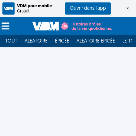
VDM pour mobile
Ouvrir dans l'app
×
Gratuit
TOUT
ALÉATOIRE
ÉPICÉE
ALÉATOIRE ÉPICÉE
LE TO