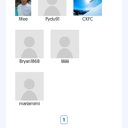
fifee
Pydu91
CKFC
Bryan1868
liliiiiii
mariamimi
1