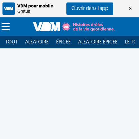
VDM pour mobile
Ouvrir dans l'app
×
Gratuit
TOUT
ALÉATOIRE
ÉPICÉE
ALÉATOIRE ÉPICÉE
LE TO