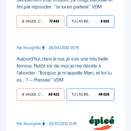
décidément trop bruyant, j'ai rougi, bafouillé et
fini par répondre : "Je lui en parlerai." VDM
JE VALIDE, C'EST UNE VDM
77 442
TU L'AS BIEN MÉRITÉ
6 502
Par incognito
- 28/04/2010 05:19
Aujourd'hui, dans la rue, je vois une très belle
femme. Plutôt sûr de moi, je me décide à
l'aborder : "Bonjour, je m'appelle Marc, et toi tu
es... ? — Pressée." VDM
JE VALIDE, C'EST UNE VDM
60 422
TU L'AS BIEN MÉRITÉ
49 026
Par Anonyme
- 29/01/2012 21:19