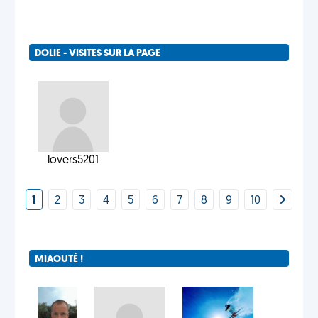
DOLIE - VISITES SUR LA PAGE
lovers5201
1
2
3
4
5
6
7
8
9
10
MIAOUTÉ !