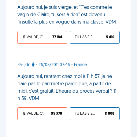
Aujourd'hui, je suis vierge, et "T'es comme le
vagin de Claire, tu sers à rien" est devenu
l'insulte la plus en vogue dans ma classe. VDM
JE VALIDE, C'EST UNE VDM
77 184
TU L'AS BIEN MÉRITÉ
5 410
Par jdn
- 26/05/2011 07:46 - France
Aujourd'hui, rentrant chez moi à 11 h 57, je ne
paie pas le parcmètre parce que, à partir de
midi, c'est gratuit. L'heure du procès verbal ? 11
h 59. VDM
JE VALIDE, C'EST UNE VDM
95 378
TU L'AS BIEN MÉRITÉ
11 808