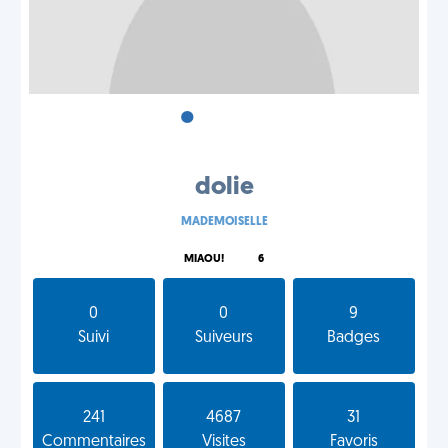
•
•
•
dolie
MADEMOISELLE
MIAOU!
6
0
0
9
Suivi
Suiveurs
Badges
241
4687
31
Commentaires
Visites
Favoris