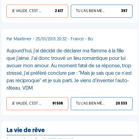
JE VALIDE, C'EST UNE VDM
2 617
TU L'AS BIEN MÉRITÉ
397
Par Maxtimer - 25/01/2013 20:32 - France - Bo
Aujourd'hui, j'ai décidé de déclarer ma flamme à la fille
que j'aime. J'ai donc trouvé un lieu romantique pour lui
avouer mon amour. Au moment fatal de sa réponse, trop
stressé, j'ai préféré conclure par : "Mais je sais que ce n'est
pas réciproque" et je suis parti. Je viens d'inventer l'auto-
râteau. VDM
JE VALIDE, C'EST UNE VDM
91 508
TU L'AS BIEN MÉRITÉ
20 333
La vie de rêve