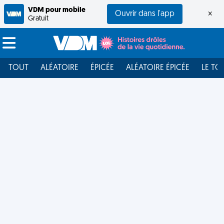
VDM pour mobile
Ouvrir dans l'app
×
Gratuit
TOUT
ALÉATOIRE
ÉPICÉE
ALÉATOIRE ÉPICÉE
LE TO