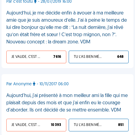
Par c’est foutu
- 28/07/2019 16:00
Aujourd’hui, je me décide enfin à avouer à ma meilleure
amie que je suis amoureux d’elle. J’ai à peine le temps de
lui dire bonjour qu’elle me dit : “La nuit dernière, j’ai rêvé
qu’on était frère et sœur ! C’est trop mignon, non ?”.
Nouveau concept : la dream zone. VDM
JE VALIDE, C'EST UNE VDM
7 616
TU L'AS BIEN MÉRITÉ
648
Par Anonyme
- 10/11/2017 06:00
Aujourd'hui, j'ai présenté à mon meilleur ami la fille qui me
plaisait depuis des mois et que j'ai enfin eu le courage
d'aborder. Ils ont décidé de se mettre ensemble. VDM
JE VALIDE, C'EST UNE VDM
10 393
TU L'AS BIEN MÉRITÉ
851