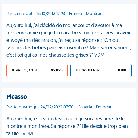
Par camprout - 13/10/2013 17:23 - France - Montreuil
Aujourd'hui, j'ai décidé de me lancer et d'avouer à ma
meilleure amie que je l'aimais. Trois minutes après lui avoir
envoyé ma déclaration, j'ai reçu sa réponse : "Oh oui,
faisons des bébés pandas ensemble ! Mais sérieusement,
c'est toi qui as mes chaussettes grises ?" VDM
JE VALIDE, C'EST UNE VDM
99 855
TU L'AS BIEN MÉRITÉ
8 818
Picasso
Par Anonyme
- 24/02/2022 07:30 - Canada - Dolbeau
Aujourd'hui, je fais un dessin dont je suis très fière. Je le
montre à mon frère. Sa réponse ? "Elle dessine trop bien
ta fille." VDM