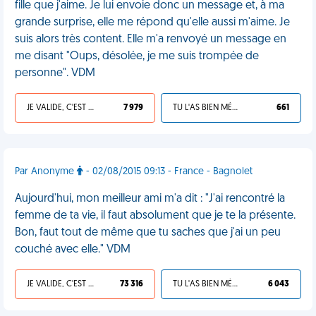
fille que j'aime. Je lui envoie donc un message et, à ma
grande surprise, elle me répond qu'elle aussi m'aime. Je
suis alors très content. Elle m'a renvoyé un message en
me disant "Oups, désolée, je me suis trompée de
personne". VDM
JE VALIDE, C'EST UNE VDM
7 979
TU L'AS BIEN MÉRITÉ
661
Par Anonyme
- 02/08/2015 09:13 - France - Bagnolet
Aujourd'hui, mon meilleur ami m'a dit : "J'ai rencontré la
femme de ta vie, il faut absolument que je te la présente.
Bon, faut tout de même que tu saches que j'ai un peu
couché avec elle." VDM
JE VALIDE, C'EST UNE VDM
73 316
TU L'AS BIEN MÉRITÉ
6 043