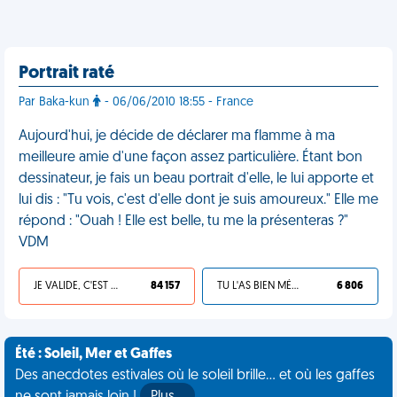
Portrait raté
Par Baka-kun
- 06/06/2010 18:55 - France
Aujourd'hui, je décide de déclarer ma flamme à ma
meilleure amie d'une façon assez particulière. Étant bon
dessinateur, je fais un beau portrait d'elle, le lui apporte et
lui dis : "Tu vois, c'est d'elle dont je suis amoureux." Elle me
répond : "Ouah ! Elle est belle, tu me la présenteras ?"
VDM
JE VALIDE, C'EST UNE VDM
84 157
TU L'AS BIEN MÉRITÉ
6 806
Été : Soleil, Mer et Gaffes
Des anecdotes estivales où le soleil brille... et où les gaffes