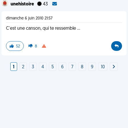
unehistoire
43
dimanche 6 juin 2010 21:57
C'est une canson, qui te ressemble ...
52
8
1
2
3
4
5
6
7
8
9
10