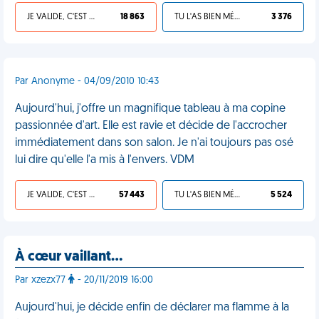
JE VALIDE, C'EST UNE VDM
18 863
TU L'AS BIEN MÉRITÉ
3 376
Par Anonyme - 04/09/2010 10:43
Aujourd'hui, j'offre un magnifique tableau à ma copine
passionnée d'art. Elle est ravie et décide de l'accrocher
immédiatement dans son salon. Je n'ai toujours pas osé
lui dire qu'elle l'a mis à l'envers. VDM
JE VALIDE, C'EST UNE VDM
57 443
TU L'AS BIEN MÉRITÉ
5 524
À cœur vaillant…
Par xzezx77
- 20/11/2019 16:00
Aujourd'hui, je décide enfin de déclarer ma flamme à la