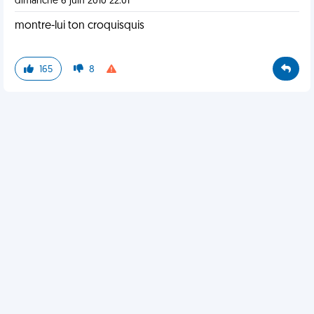
dimanche 6 juin 2010 22:01
montre-lui ton croquisquis
165
8