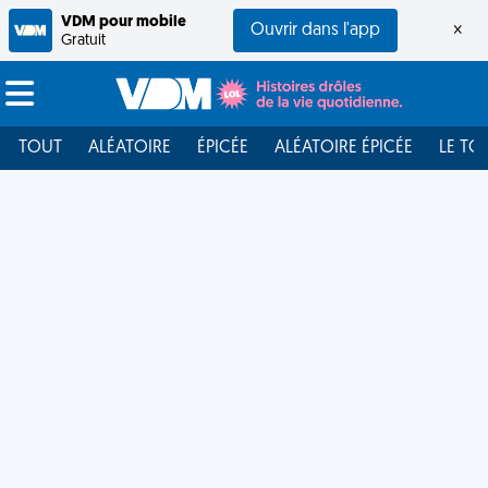
VDM pour mobile
Ouvrir dans l'app
×
Gratuit
TOUT
ALÉATOIRE
ÉPICÉE
ALÉATOIRE ÉPICÉE
LE TO