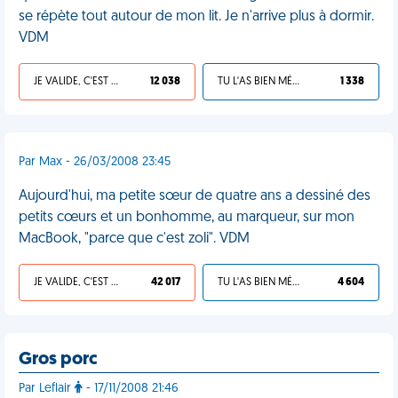
se répète tout autour de mon lit. Je n'arrive plus à dormir.
VDM
JE VALIDE, C'EST UNE VDM
12 038
TU L'AS BIEN MÉRITÉ
1 338
Par Max - 26/03/2008 23:45
Aujourd'hui, ma petite sœur de quatre ans a dessiné des
petits cœurs et un bonhomme, au marqueur, sur mon
MacBook, "parce que c'est zoli". VDM
JE VALIDE, C'EST UNE VDM
42 017
TU L'AS BIEN MÉRITÉ
4 604
Gros porc
Par Leflair
- 17/11/2008 21:46