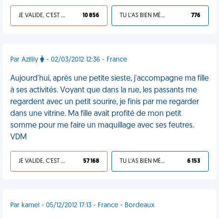
JE VALIDE, C'EST UNE VDM
10 856
TU L'AS BIEN MÉRITÉ
776
Par Azilily
- 02/03/2012 12:36 - France
Aujourd'hui, après une petite sieste, j'accompagne ma fille
à ses activités. Voyant que dans la rue, les passants me
regardent avec un petit sourire, je finis par me regarder
dans une vitrine. Ma fille avait profité de mon petit
somme pour me faire un maquillage avec ses feutres.
VDM
JE VALIDE, C'EST UNE VDM
57 168
TU L'AS BIEN MÉRITÉ
6 153
Par kamel - 05/12/2012 17:13 - France - Bordeaux