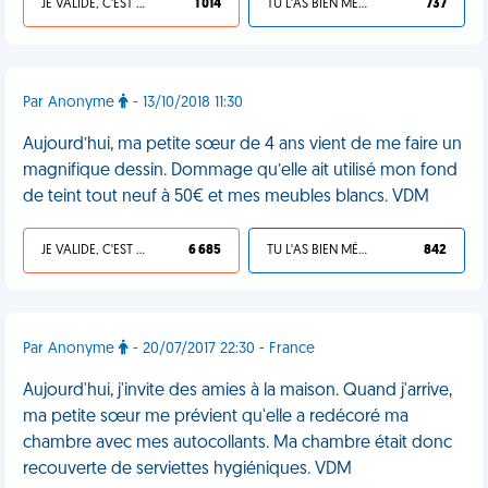
JE VALIDE, C'EST UNE VDM
1 014
TU L'AS BIEN MÉRITÉ
737
Par Anonyme
- 13/10/2018 11:30
Aujourd’hui, ma petite sœur de 4 ans vient de me faire un
magnifique dessin. Dommage qu’elle ait utilisé mon fond
de teint tout neuf à 50€ et mes meubles blancs. VDM
JE VALIDE, C'EST UNE VDM
6 685
TU L'AS BIEN MÉRITÉ
842
Par Anonyme
- 20/07/2017 22:30 - France
Aujourd'hui, j'invite des amies à la maison. Quand j'arrive,
ma petite sœur me prévient qu'elle a redécoré ma
chambre avec mes autocollants. Ma chambre était donc
recouverte de serviettes hygiéniques. VDM