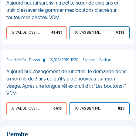
Aujourd'hui, j'ai surpris ma petite sœur de cinq ans en
train d'essayer de gommer mes boutons d'acné sur
toutes mes photos. VDM
JE VALIDE, C'EST UNE VDM
48 451
TU L'AS BIEN MÉRITÉ
4 375
Par Héloïse Danvin
- 16/02/2019 11:30 - France - Sarton
Aujourd'hui, changement de lunettes. Je demande donc
à mon fils de 3 ans ce qu'il y a de nouveau sur mon
visage. Après une longue réflexion, il dit : "Les boutons !"
VDM
JE VALIDE, C'EST UNE VDM
6 610
TU L'AS BIEN MÉRITÉ
825
L'ermite