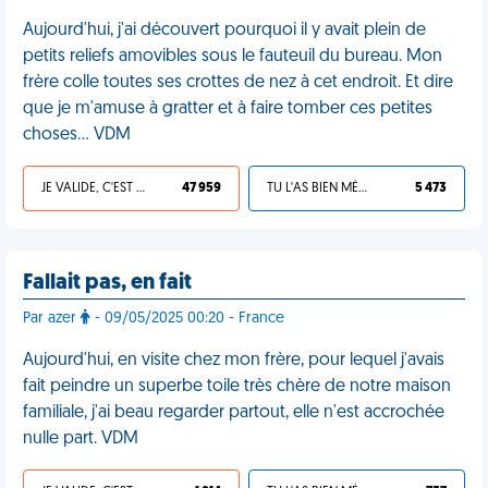
Aujourd'hui, j'ai découvert pourquoi il y avait plein de
petits reliefs amovibles sous le fauteuil du bureau. Mon
frère colle toutes ses crottes de nez à cet endroit. Et dire
que je m'amuse à gratter et à faire tomber ces petites
choses… VDM
JE VALIDE, C'EST UNE VDM
47 959
TU L'AS BIEN MÉRITÉ
5 473
Fallait pas, en fait
Par azer
- 09/05/2025 00:20 - France
Aujourd'hui, en visite chez mon frère, pour lequel j'avais
fait peindre un superbe toile très chère de notre maison
familiale, j'ai beau regarder partout, elle n'est accrochée
nulle part. VDM