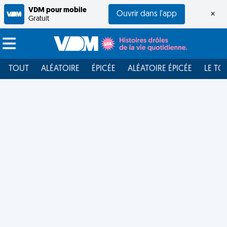
VDM pour mobile
Ouvrir dans l'app
×
Gratuit
TOUT
ALÉATOIRE
ÉPICÉE
ALÉATOIRE ÉPICÉE
LE TO