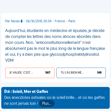
Par Nexia
- 06/10/2015 20:34 - France - Paris
Aujourd'hui, étudiante en médecine et épuisée, je décide
de compter les lettres des noms atroces abordés dans
mon cours. Non, "anticonstitutionnellement" n'est
absolument pas le mot le plus long de la langue française
et oui, il y a bien pire que glycosylphosphatidylinositol.
VDM
JE VALIDE, C'EST UNE VDM
567
TU L'AS BIEN MÉRITÉ
149
Été : Soleil, Mer et Gaffes
Des anecdotes estivales où le soleil brille... et où les gaffes
ne sont jamais loin !
Plus…