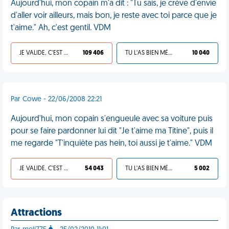
Aujourd'hui, mon copain m'a dit : "Tu sais, je crève d'envie
d'aller voir ailleurs, mais bon, je reste avec toi parce que je
t'aime." Ah, c'est gentil. VDM
JE VALIDE, C'EST UNE VDM
109 406
TU L'AS BIEN MÉRITÉ
10 040
Par Cowe - 22/06/2008 22:21
Aujourd'hui, mon copain s'engueule avec sa voiture puis
pour se faire pardonner lui dit "Je t'aime ma Titine", puis il
me regarde "T'inquiète pas hein, toi aussi je t'aime." VDM
JE VALIDE, C'EST UNE VDM
54 043
TU L'AS BIEN MÉRITÉ
5 002
Attractions