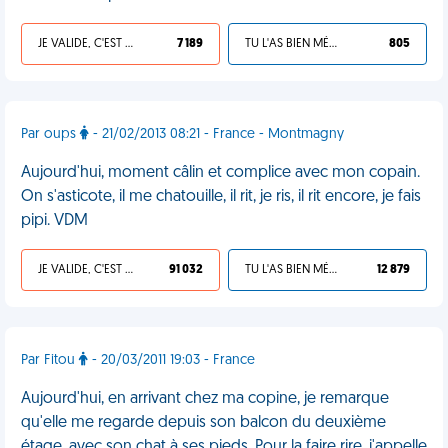
JE VALIDE, C'EST UNE VDM
7 189
TU L'AS BIEN MÉRITÉ
805
Par oups
- 21/02/2013 08:21 - France - Montmagny
Aujourd'hui, moment câlin et complice avec mon copain.
On s'asticote, il me chatouille, il rit, je ris, il rit encore, je fais
pipi. VDM
JE VALIDE, C'EST UNE VDM
91 032
TU L'AS BIEN MÉRITÉ
12 879
Par Fitou
- 20/03/2011 19:03 - France
Aujourd'hui, en arrivant chez ma copine, je remarque
qu'elle me regarde depuis son balcon du deuxième
étage, avec son chat à ses pieds. Pour la faire rire, j'appelle