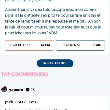
Par meli775
- 25/02/2010 11:01
Aujourd'hui, je vais au Futuroscope avec mon copain.
Dans la file d'attente, j'en profite pour lui faire un câlin et
tente de l'embrasser. Il me repousse et me dit : "Ah non,
je suis ici pour m'amuser, pas pour faire des trucs que je
peux faire tous les jours." VDM
JE VALIDE, C'EST UNE VDM
67 494
TU L'AS BIEN MÉRITÉ
6 706
ENCORE, ENCORE !
TOP COMMENTAIRES
yapudo
23
jeudi 6 avril 2017 8:05