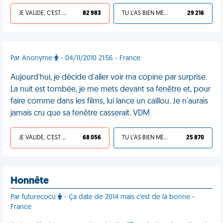
JE VALIDE, C'EST UNE VDM
82 983
TU L'AS BIEN MÉRITÉ
29 216
Par Anonyme
- 04/11/2010 21:56 - France
Aujourd'hui, je décide d'aller voir ma copine par surprise.
La nuit est tombée, je me mets devant sa fenêtre et, pour
faire comme dans les films, lui lance un caillou. Je n'aurais
jamais cru que sa fenêtre casserait. VDM
JE VALIDE, C'EST UNE VDM
68 056
TU L'AS BIEN MÉRITÉ
25 870
Honnête
Par futurecocu
- Ça date de 2014 mais c'est de la bonne -
France