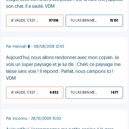
son chat. Il a sauté. VDM
JE VALIDE, C'EST UNE VDM
97 016
TU L'AS BIEN MÉRITÉ
15 151
Par Hannah
- 08/08/2018 12:43
Aujourd'hui, nous allons randonner avec mon copain. Je
vois un super paysage et je lui dis : Chéri, ce paysage me
laisse sans voix ! Il répond : Parfait, nous campons ici !
VDM
JE VALIDE, C'EST UNE VDM
6 832
TU L'AS BIEN MÉRITÉ
1 677
Par Inconnu - 28/10/2009 15:00