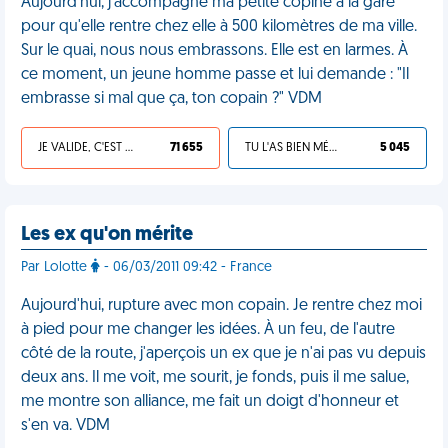
Aujourd'hui, j'accompagne ma petite copine à la gare
pour qu'elle rentre chez elle à 500 kilomètres de ma ville.
Sur le quai, nous nous embrassons. Elle est en larmes. À
ce moment, un jeune homme passe et lui demande : "Il
embrasse si mal que ça, ton copain ?" VDM
JE VALIDE, C'EST UNE VDM
71 655
TU L'AS BIEN MÉRITÉ
5 045
Les ex qu'on mérite
Par Lolotte
- 06/03/2011 09:42 - France
Aujourd'hui, rupture avec mon copain. Je rentre chez moi
à pied pour me changer les idées. À un feu, de l'autre
côté de la route, j'aperçois un ex que je n'ai pas vu depuis
deux ans. Il me voit, me sourit, je fonds, puis il me salue,
me montre son alliance, me fait un doigt d'honneur et
s'en va. VDM