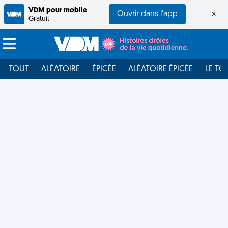
VDM pour mobile
Ouvrir dans l'app
×
Gratuit
TOUT
ALÉATOIRE
ÉPICÉE
ALÉATOIRE ÉPICÉE
LE TO