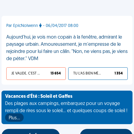
Par EpicNolwenn
- 06/04/2017 08:00
Aujourd'hui, je vois mon copain à la fenêtre, admirant le
paysage urbain. Amoureusement, je m'empresse de le
rejoindre pour lui faire un câlin. "Non, ne viens pas, je viens
de péter." VDM
JE VALIDE, C'EST UNE VDM
13 654
TU L'AS BIEN MÉRITÉ
1 354
Vacances d'Été : Soleil et Gaffes
Des plages aux campings, embarquez pour un voyage
rempli de rires sous le soleil... et quelques coups de soleil !
Plus…