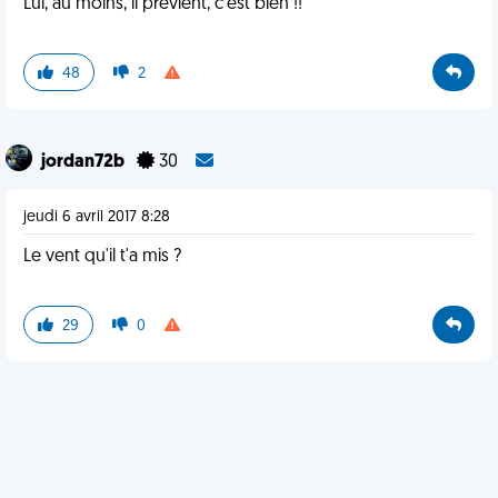
Lui, au moins, il prévient, c'est bien !!
48
2
jordan72b
30
jeudi 6 avril 2017 8:28
Le vent qu'il t'a mis ?
29
0