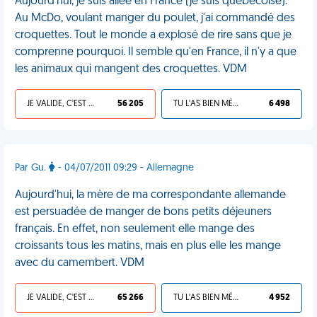
Aujourd'hui, je suis allée en France (je suis québécoise).
Au McDo, voulant manger du poulet, j'ai commandé des
croquettes. Tout le monde a explosé de rire sans que je
comprenne pourquoi. Il semble qu'en France, il n'y a que
les animaux qui mangent des croquettes. VDM
JE VALIDE, C'EST UNE VDM
56 205
TU L'AS BIEN MÉRITÉ
6 498
Par Gu.
- 04/07/2011 09:29 - Allemagne
Aujourd'hui, la mère de ma correspondante allemande
est persuadée de manger de bons petits déjeuners
français. En effet, non seulement elle mange des
croissants tous les matins, mais en plus elle les mange
avec du camembert. VDM
JE VALIDE, C'EST UNE VDM
65 266
TU L'AS BIEN MÉRITÉ
4 952