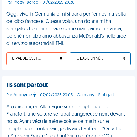
Par Pretty_Bored - 01/02/2025 20:36
Oggi, vivo in Germania e mi si parla per l'ennesima volta
del cibo francese. Questa volta, una donna mi ha
spiegato che non le piace come mangiamo in Francia,
perché non abbiamo abbastanza McDonald's nelle aree
di servizio autostradali. FML
JE VALIDE, C'EST UNE VDM
0
TU L'AS BIEN MÉRITÉ
0
Ils sont partout
Par Anonyme
- 07/02/2025 20:05 - Germany - Stuttgart
Aujourd'hui, en Allemagne sur le périphérique de
Francfort, une voiture se rabat dangereusement devant
nous. Ayant vécu la même scène ce matin sur le
périphérique toulousain, je dis au chauffeur : "On a les
mêmes en France." Le chauffeur me répond : "Oui,