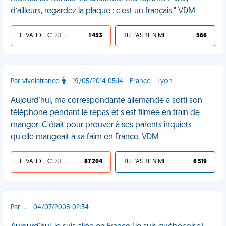
d’ailleurs, regardez la plaque : c’est un français." VDM
JE VALIDE, C'EST UNE VDM
1 433
TU L'AS BIEN MÉRITÉ
566
Par vivelafrance
- 19/05/2014 05:14 - France - Lyon
Aujourd'hui, ma correspondante allemande a sorti son
téléphone pendant le repas et s'est filmée en train de
manger. C'était pour prouver à ses parents inquiets
qu'elle mangeait à sa faim en France. VDM
JE VALIDE, C'EST UNE VDM
87 204
TU L'AS BIEN MÉRITÉ
6 519
Par ... - 04/07/2008 02:34