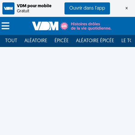
VDM pour mobile
Ouvrir dans l'app
×
Gratuit
TOUT
ALÉATOIRE
ÉPICÉE
ALÉATOIRE ÉPICÉE
LE TO