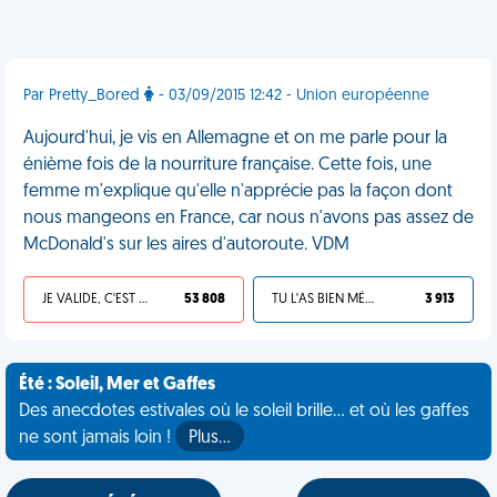
Par Pretty_Bored
- 03/09/2015 12:42 - Union européenne
Aujourd'hui, je vis en Allemagne et on me parle pour la
énième fois de la nourriture française. Cette fois, une
femme m'explique qu'elle n'apprécie pas la façon dont
nous mangeons en France, car nous n'avons pas assez de
McDonald's sur les aires d'autoroute. VDM
JE VALIDE, C'EST UNE VDM
53 808
TU L'AS BIEN MÉRITÉ
3 913
Été : Soleil, Mer et Gaffes
Des anecdotes estivales où le soleil brille... et où les gaffes
ne sont jamais loin !
Plus…