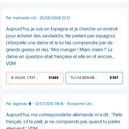
Par mamzelle-o0 - 25/08/2008 22:51
Aujourd'hui, je suis en Espagne et je cherche un endroit
pour acheter des sandwichs. Ne parlant pas espagnol,
j'interpelle une dame et le lui fais comprendre par de
grands gestes et des "Moi manger ! Miam miam !" La
dame en question était française et elle en rit encore...
VDM
JE VALIDE, C'EST UNE VDM
51 660
TU L'AS BIEN MÉRITÉ
9 307
Par Jagenau
- 12/07/2010 08:16 - Royaume-Uni
Aujourd'hui, ma correspondante allemande m'a dit : "Parle
français, s'il te plaît, je ne comprends pas quand tu parles