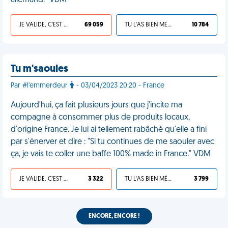
allemand." VDM
JE VALIDE, C'EST UNE VDM
69 059
TU L'AS BIEN MÉRITÉ
10 784
Tu m'saoules
Par #l'emmerdeur
- 03/04/2023 20:20 - France
Aujourd'hui, ça fait plusieurs jours que j'incite ma
compagne à consommer plus de produits locaux,
d'origine France. Je lui ai tellement rabâché qu'elle a fini
par s'énerver et dire : "Si tu continues de me saouler avec
ça, je vais te coller une baffe 100% made in France." VDM
JE VALIDE, C'EST UNE VDM
3 322
TU L'AS BIEN MÉRITÉ
3 799
ENCORE, ENCORE !