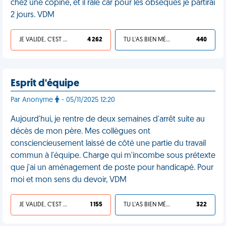
chez une copine, et il râle car pour les obsèques je partirai
2 jours. VDM
JE VALIDE, C'EST UNE VDM
4 262
TU L'AS BIEN MÉRITÉ
440
Esprit d'équipe
Par Anonyme
- 05/11/2025 12:20
Aujourd'hui, je rentre de deux semaines d'arrêt suite au
décès de mon père. Mes collègues ont
consciencieusement laissé de côté une partie du travail
commun à l'équipe. Charge qui m'incombe sous prétexte
que j'ai un aménagement de poste pour handicapé. Pour
moi et mon sens du devoir, VDM
JE VALIDE, C'EST UNE VDM
1 155
TU L'AS BIEN MÉRITÉ
322