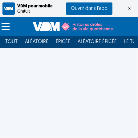
VDM pour mobile
Ouvrir dans l'app
×
Gratuit
TOUT
ALÉATOIRE
ÉPICÉE
ALÉATOIRE ÉPICÉE
LE TO