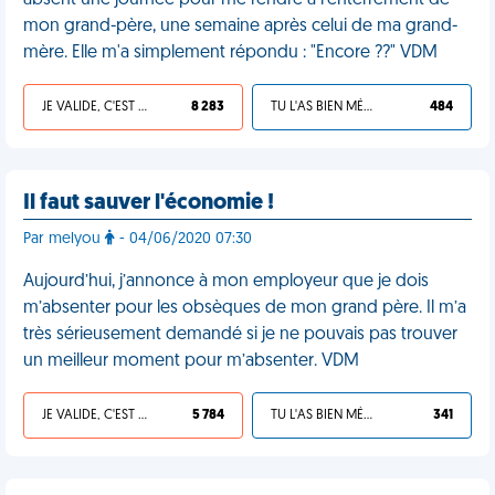
absent une journée pour me rendre à l'enterrement de
mon grand-père, une semaine après celui de ma grand-
mère. Elle m'a simplement répondu : "Encore ??" VDM
JE VALIDE, C'EST UNE VDM
8 283
TU L'AS BIEN MÉRITÉ
484
Il faut sauver l'économie !
Par melyou
- 04/06/2020 07:30
Aujourd’hui, j’annonce à mon employeur que je dois
m’absenter pour les obsèques de mon grand père. Il m’a
très sérieusement demandé si je ne pouvais pas trouver
un meilleur moment pour m’absenter. VDM
JE VALIDE, C'EST UNE VDM
5 784
TU L'AS BIEN MÉRITÉ
341