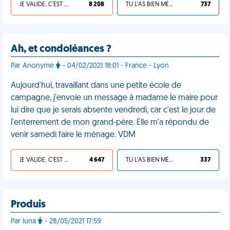
JE VALIDE, C'EST UNE VDM
8 208
TU L'AS BIEN MÉRITÉ
737
Ah, et condoléances ?
Par Anonyme
- 04/02/2021 18:01 - France - Lyon
Aujourd'hui, travaillant dans une petite école de
campagne, j'envoie un message à madame le maire pour
lui dire que je serais absente vendredi, car c'est le jour de
l'enterrement de mon grand-père. Elle m'a répondu de
venir samedi faire le ménage. VDM
JE VALIDE, C'EST UNE VDM
4 647
TU L'AS BIEN MÉRITÉ
337
Produis
Par luna
- 28/05/2021 17:59