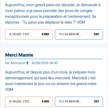
Aujourd’hui, mon grand-père est décédé. Je demande à
mon patron si je peux prendre des jours de congés
exceptionnels pour la préparation et l’enterrement. Sa
réponse : "Tu peux pas déplacer la date ?" VDM
JE VALIDE, C'EST UNE VDM
4 989
TU L'AS BIEN MÉRITÉ
293
Merci Mamie
Par Anonyme
- 10/08/2020 06:30
Aujourd'hui, et depuis plus d'un mois, je prépare mon
déménagement qui aura lieu mercredi. Mercredi c'est
aussi maintenant le jour où on enterre ma grand-mère.
VDM
JE VALIDE, C'EST UNE VDM
4 458
TU L'AS BIEN MÉRITÉ
337