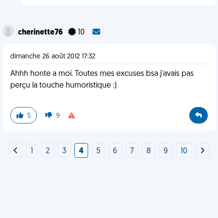
cherinette76
10
dimanche 26 août 2012 17:32
Ahhh honte a moi. Toutes mes excuses bsa j'avais pas
perçu la touche humoristique :)
5
9
1
2
3
4
5
6
7
8
9
10