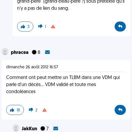
grand-père" (grand-beau-père ?) sous prétexte qu'il
n'y a pas de lien du sang.
3
1
phracea
8
dimanche 26 août 2012 16:57
Comment ont peut mettre un TLBM dans une VDM qui
parle d'un décès... VDM validé et toute mes
condoléances
18
2
JakKun
7