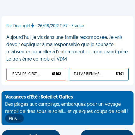
Par Deathgirl
- 26/08/2012 11:57 - France
Aujourd'hui, je vis dans une famille recomposée. Je vais
devoir expliquer à ma responsable que je souhaite
m'absenter pour aller à l'enterrement de mon grand-père.
Le troisième ce mois-ci. VDM
JE VALIDE, C'EST UNE VDM
61 162
TU L'AS BIEN MÉRITÉ
3 701
Vacances d'Été : Soleil et Gaffes
Des plages aux campings, embarquez pour un voyage
rempli de rires sous le soleil... et quelques coups de soleil !
Plus…