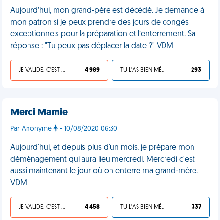
Aujourd’hui, mon grand-père est décédé. Je demande à
mon patron si je peux prendre des jours de congés
exceptionnels pour la préparation et l’enterrement. Sa
réponse : "Tu peux pas déplacer la date ?" VDM
JE VALIDE, C'EST UNE VDM
4 989
TU L'AS BIEN MÉRITÉ
293
Merci Mamie
Par Anonyme
- 10/08/2020 06:30
Aujourd'hui, et depuis plus d'un mois, je prépare mon
déménagement qui aura lieu mercredi. Mercredi c'est
aussi maintenant le jour où on enterre ma grand-mère.
VDM
JE VALIDE, C'EST UNE VDM
4 458
TU L'AS BIEN MÉRITÉ
337