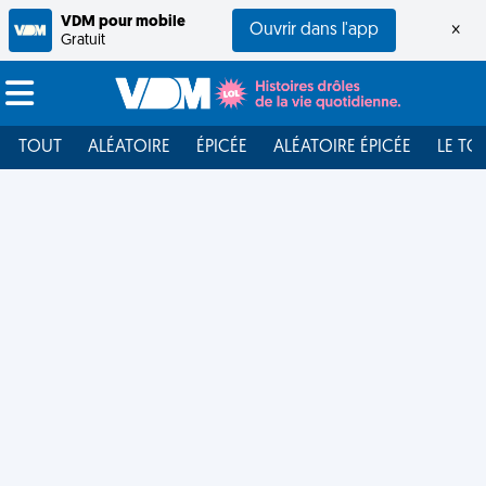
VDM pour mobile
Ouvrir dans l'app
×
Gratuit
TOUT
ALÉATOIRE
ÉPICÉE
ALÉATOIRE ÉPICÉE
LE TO