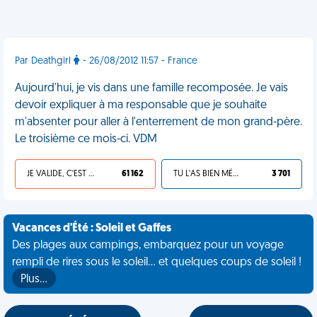
Par Deathgirl
- 26/08/2012 11:57 - France
Aujourd'hui, je vis dans une famille recomposée. Je vais
devoir expliquer à ma responsable que je souhaite
m'absenter pour aller à l'enterrement de mon grand-père.
Le troisième ce mois-ci. VDM
JE VALIDE, C'EST UNE VDM
61 162
TU L'AS BIEN MÉRITÉ
3 701
Vacances d'Été : Soleil et Gaffes
Des plages aux campings, embarquez pour un voyage
rempli de rires sous le soleil... et quelques coups de soleil !
Plus…