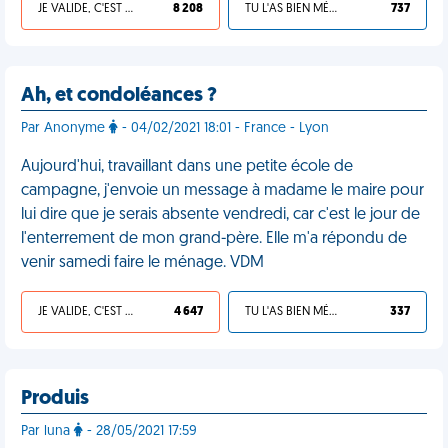
JE VALIDE, C'EST UNE VDM
8 208
TU L'AS BIEN MÉRITÉ
737
Ah, et condoléances ?
Par Anonyme
- 04/02/2021 18:01 - France - Lyon
Aujourd'hui, travaillant dans une petite école de
campagne, j'envoie un message à madame le maire pour
lui dire que je serais absente vendredi, car c'est le jour de
l'enterrement de mon grand-père. Elle m'a répondu de
venir samedi faire le ménage. VDM
JE VALIDE, C'EST UNE VDM
4 647
TU L'AS BIEN MÉRITÉ
337
Produis
Par luna
- 28/05/2021 17:59