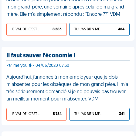
absent une journée pour me rendre à l'enterrement de
mon grand-père, une semaine après celui de ma grand-
mère. Elle m'a simplement répondu : "Encore ??" VDM
JE VALIDE, C'EST UNE VDM
8 283
TU L'AS BIEN MÉRITÉ
484
Il faut sauver l'économie !
Par melyou
- 04/06/2020 07:30
Aujourd’hui, j’annonce à mon employeur que je dois
m’absenter pour les obsèques de mon grand père. Il m’a
très sérieusement demandé si je ne pouvais pas trouver
un meilleur moment pour m’absenter. VDM
JE VALIDE, C'EST UNE VDM
5 784
TU L'AS BIEN MÉRITÉ
341