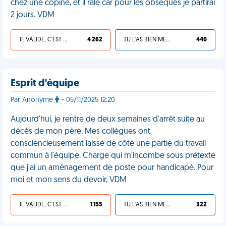
chez une copine, et il râle car pour les obsèques je partirai
2 jours. VDM
JE VALIDE, C'EST UNE VDM
4 262
TU L'AS BIEN MÉRITÉ
440
Esprit d'équipe
Par Anonyme
- 05/11/2025 12:20
Aujourd'hui, je rentre de deux semaines d'arrêt suite au
décès de mon père. Mes collègues ont
consciencieusement laissé de côté une partie du travail
commun à l'équipe. Charge qui m'incombe sous prétexte
que j'ai un aménagement de poste pour handicapé. Pour
moi et mon sens du devoir, VDM
JE VALIDE, C'EST UNE VDM
1 155
TU L'AS BIEN MÉRITÉ
322