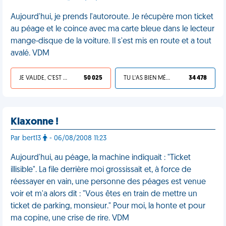
Aujourd'hui, je prends l'autoroute. Je récupère mon ticket
au péage et le coince avec ma carte bleue dans le lecteur
mange-disque de la voiture. Il s'est mis en route et a tout
avalé. VDM
JE VALIDE, C'EST UNE VDM
50 025
TU L'AS BIEN MÉRITÉ
34 478
Klaxonne !
Par bert13
- 06/08/2008 11:23
Aujourd'hui, au péage, la machine indiquait : "Ticket
illisible". La file derrière moi grossissait et, à force de
réessayer en vain, une personne des péages est venue
voir et m'a alors dit : "Vous êtes en train de mettre un
ticket de parking, monsieur." Pour moi, la honte et pour
ma copine, une crise de rire. VDM