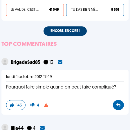
JE VALIDE, C'EST UNE VDM
41 049
TU L'AS BIEN MÉRITÉ
8 501
ENCORE, ENCORE !
TOP COMMENTAIRES
BrigadeSud85
13
lundi 1 octobre 2012 17:49
Pourquoi faire simple quand on peut faire compliqué?
143
4
lilia44
4