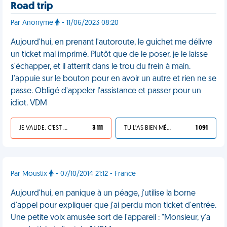
Road trip
Par Anonyme
- 11/06/2023 08:20
Aujourd'hui, en prenant l'autoroute, le guichet me délivre
un ticket mal imprimé. Plutôt que de le poser, je le laisse
s'échapper, et il atterrit dans le trou du frein à main.
J'appuie sur le bouton pour en avoir un autre et rien ne se
passe. Obligé d'appeler l'assistance et passer pour un
idiot. VDM
JE VALIDE, C'EST UNE VDM
3 111
TU L'AS BIEN MÉRITÉ
1 091
Par Moustix
- 07/10/2014 21:12 - France
Aujourd'hui, en panique à un péage, j'utilise la borne
d'appel pour expliquer que j'ai perdu mon ticket d'entrée.
Une petite voix amusée sort de l'appareil : "Monsieur, y'a