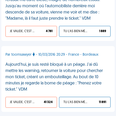
refusait ma carte bleue, malgré de nombreux essais.
Jusqu'au moment où l'automobiliste derrière moi
descende de sa voiture, vienne me voir et me dise :
"Madame, là il faut juste prendre le ticket." VDM
JE VALIDE, C'EST UNE VDM
4 781
TU L'AS BIEN MÉRITÉ
1 889
Par toomsawyer
- 10/03/2016 20:29 - France - Bordeaux
Aujourd'hui, je suis resté bloqué à un péage. J'ai dû
mettre les warning, retourner la voiture pour chercher
mon ticket, créant un embouteillage. Au bout de 10
minutes je regarde la borne de péage : "Prenez votre
ticket." VDM
JE VALIDE, C'EST UNE VDM
41 324
TU L'AS BIEN MÉRITÉ
11 891