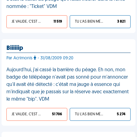
nommée : "Ticket" VDM
JE VALIDE, C'EST UNE VDM
11 519
TU L'AS BIEN MÉRITÉ
3 821
Biiiiiip
Par Acrimonis
- 31/08/2009 09:20
Aujourd'hui, j'ai cassé la barrière du péage. Eh non, mon
badge de télépéage n'avait pas sonné pour m'annoncer
qu'il avait été détecté : c'était ma jauge à essence qui
m'indiquait que je passais sur la réserve avec exactement
le même "bip". VDM
JE VALIDE, C'EST UNE VDM
51 706
TU L'AS BIEN MÉRITÉ
5 274