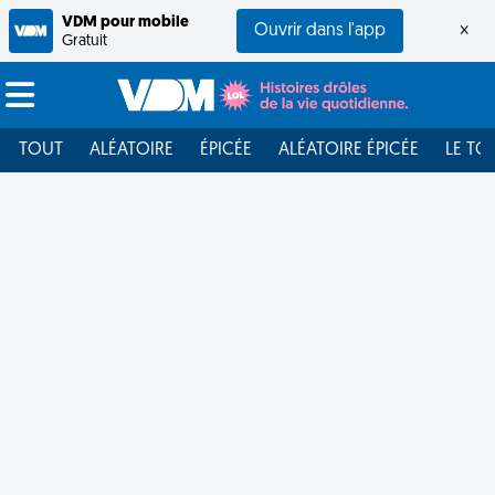
VDM pour mobile
Ouvrir dans l'app
×
Gratuit
TOUT
ALÉATOIRE
ÉPICÉE
ALÉATOIRE ÉPICÉE
LE TO