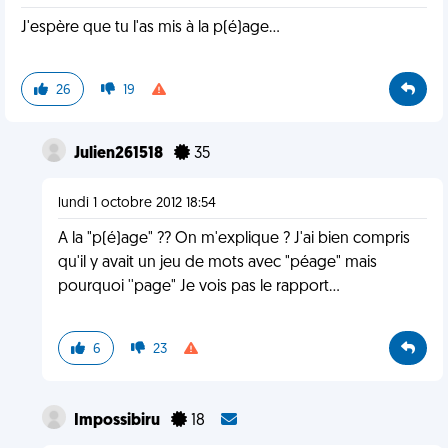
J'espère que tu l'as mis à la p(é)age...
26
19
Julien261518
35
lundi 1 octobre 2012 18:54
A la "p(é)age" ?? On m'explique ? J'ai bien compris
qu'il y avait un jeu de mots avec "péage" mais
pourquoi ''page" Je vois pas le rapport...
6
23
Impossibiru
18