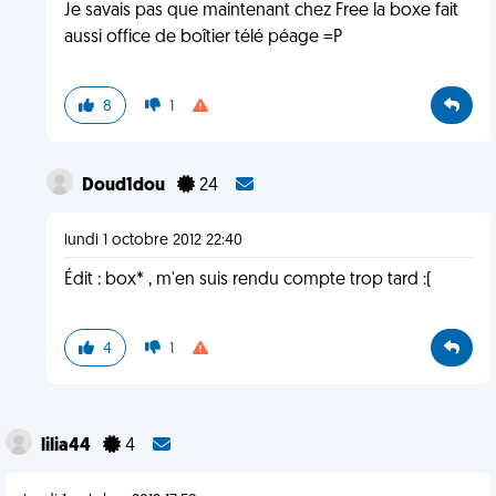
Je savais pas que maintenant chez Free la boxe fait
aussi office de boîtier télé péage =P
8
1
Doud1dou
24
lundi 1 octobre 2012 22:40
Édit : box* , m'en suis rendu compte trop tard :(
4
1
lilia44
4