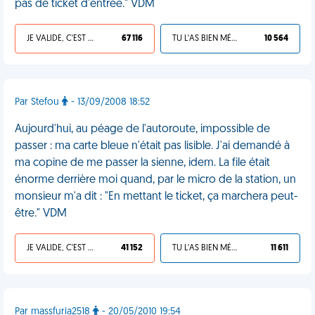
pas de ticket d'entrée." VDM
JE VALIDE, C'EST UNE VDM
67 116
TU L'AS BIEN MÉRITÉ
10 564
Par Stefou
- 13/09/2008 18:52
Aujourd'hui, au péage de l'autoroute, impossible de
passer : ma carte bleue n'était pas lisible. J'ai demandé à
ma copine de me passer la sienne, idem. La file était
énorme derrière moi quand, par le micro de la station, un
monsieur m'a dit : "En mettant le ticket, ça marchera peut-
être." VDM
JE VALIDE, C'EST UNE VDM
41 152
TU L'AS BIEN MÉRITÉ
11 611
Par massfuria2518
- 20/05/2010 19:54