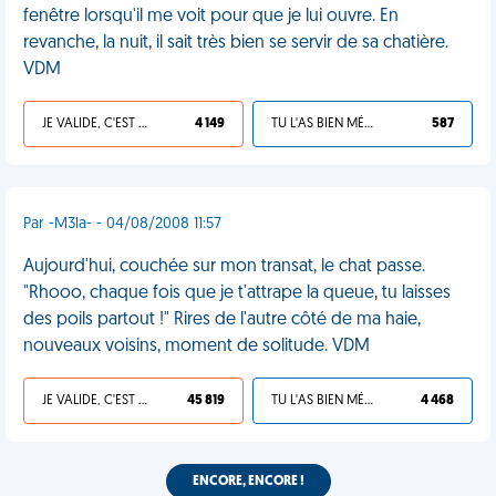
fenêtre lorsqu'il me voit pour que je lui ouvre. En
revanche, la nuit, il sait très bien se servir de sa chatière.
VDM
JE VALIDE, C'EST UNE VDM
4 149
TU L'AS BIEN MÉRITÉ
587
Par -M3la- - 04/08/2008 11:57
Aujourd'hui, couchée sur mon transat, le chat passe.
"Rhooo, chaque fois que je t'attrape la queue, tu laisses
des poils partout !" Rires de l'autre côté de ma haie,
nouveaux voisins, moment de solitude. VDM
JE VALIDE, C'EST UNE VDM
45 819
TU L'AS BIEN MÉRITÉ
4 468
ENCORE, ENCORE !