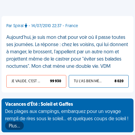
Par Spiral
- 14/07/2010 22:37 - France
Aujourd'hui, je suis mon chat pour voir où il passe toutes
ses journées. La réponse : chez les voisins, qui lui donnent
à manger, le brossent, l'appellent par un autre nom et
projettent même de le castrer pour "éviter ses balades
nocturnes". Mon chat mène une double vie. VDM
JE VALIDE, C'EST UNE VDM
99 930
TU L'AS BIEN MÉRITÉ
8 020
Vacances d'Été : Soleil et Gaffes
Des plages aux campings, embarquez pour un voyage
rempli de rires sous le soleil... et quelques coups de soleil !
Plus…