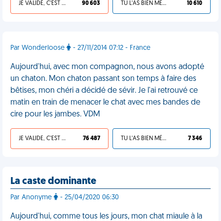
JE VALIDE, C'EST UNE VDM
90 603
TU L'AS BIEN MÉRITÉ
10 610
Par Wonderloose
- 27/11/2014 07:12 - France
Aujourd'hui, avec mon compagnon, nous avons adopté
un chaton. Mon chaton passant son temps à faire des
bêtises, mon chéri a décidé de sévir. Je l'ai retrouvé ce
matin en train de menacer le chat avec mes bandes de
cire pour les jambes. VDM
JE VALIDE, C'EST UNE VDM
76 487
TU L'AS BIEN MÉRITÉ
7 346
La caste dominante
Par Anonyme
- 25/04/2020 06:30
Aujourd'hui, comme tous les jours, mon chat miaule à la