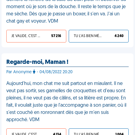
moment où je sors de la douche. Il reste le temps que je
me sèche. Dès que je passe un boxer, il s'en va. J'ai un
chat gay et voyeur. VDM
JE VALIDE, C'EST UNE VDM
57 216
TU L'AS BIEN MÉRITÉ
4 240
Regarde-moi, Maman !
Par Anonyme
- 04/08/2022 20:20
Aujourd'hui, mon chat me suit partout en miaulant. Il ne
veut pas sortir, ses gamelles de croquettes et d'eau sont
pleines, il ne veut pas de câlins, et sa litière est propre. En
fait, il voulait juste que je l'accompagne à son panier, où il
s'est couché en ronronnant dès que je m'en suis
approché. VDM
JE VALIDE, C'EST UNE VDM
4 134
TU L'AS BIEN MÉRITÉ
1 004