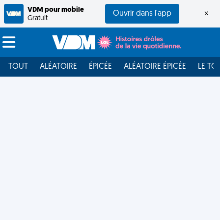
VDM pour mobile
Ouvrir dans l'app
×
Gratuit
TOUT
ALÉATOIRE
ÉPICÉE
ALÉATOIRE ÉPICÉE
LE TO