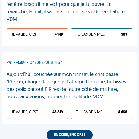
fenêtre lorsqu'il me voit pour que je lui ouvre. En
revanche, la nuit, il sait très bien se servir de sa chatière.
VDM
JE VALIDE, C'EST UNE VDM
4 149
TU L'AS BIEN MÉRITÉ
587
Par -M3la- - 04/08/2008 11:57
Aujourd'hui, couchée sur mon transat, le chat passe.
"Rhooo, chaque fois que je t'attrape la queue, tu laisses
des poils partout !" Rires de l'autre côté de ma haie,
nouveaux voisins, moment de solitude. VDM
JE VALIDE, C'EST UNE VDM
45 819
TU L'AS BIEN MÉRITÉ
4 468
ENCORE, ENCORE !