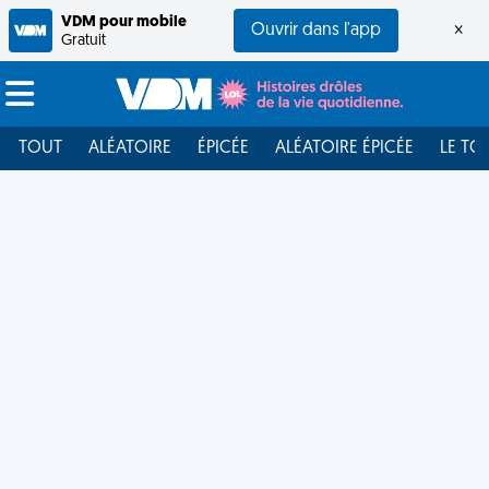
VDM pour mobile
Ouvrir dans l'app
×
Gratuit
TOUT
ALÉATOIRE
ÉPICÉE
ALÉATOIRE ÉPICÉE
LE TO