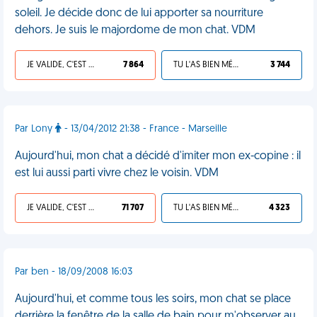
soleil. Je décide donc de lui apporter sa nourriture
dehors. Je suis le majordome de mon chat. VDM
JE VALIDE, C'EST UNE VDM
7 864
TU L'AS BIEN MÉRITÉ
3 744
Par Lony
- 13/04/2012 21:38 - France - Marseille
Aujourd'hui, mon chat a décidé d'imiter mon ex-copine : il
est lui aussi parti vivre chez le voisin. VDM
JE VALIDE, C'EST UNE VDM
71 707
TU L'AS BIEN MÉRITÉ
4 323
Par ben - 18/09/2008 16:03
Aujourd'hui, et comme tous les soirs, mon chat se place
derrière la fenêtre de la salle de bain pour m'observer au