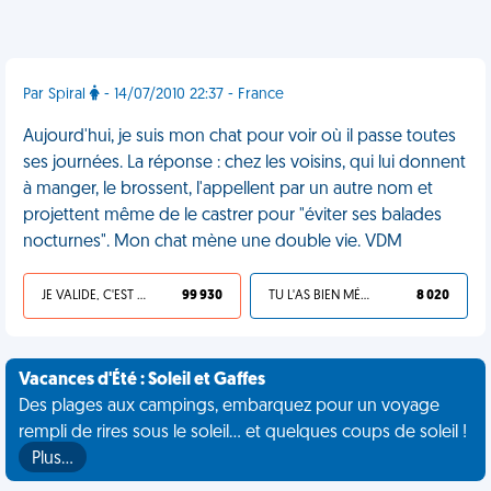
Par Spiral
- 14/07/2010 22:37 - France
Aujourd'hui, je suis mon chat pour voir où il passe toutes
ses journées. La réponse : chez les voisins, qui lui donnent
à manger, le brossent, l'appellent par un autre nom et
projettent même de le castrer pour "éviter ses balades
nocturnes". Mon chat mène une double vie. VDM
JE VALIDE, C'EST UNE VDM
99 930
TU L'AS BIEN MÉRITÉ
8 020
Vacances d'Été : Soleil et Gaffes
Des plages aux campings, embarquez pour un voyage
rempli de rires sous le soleil... et quelques coups de soleil !
Plus…