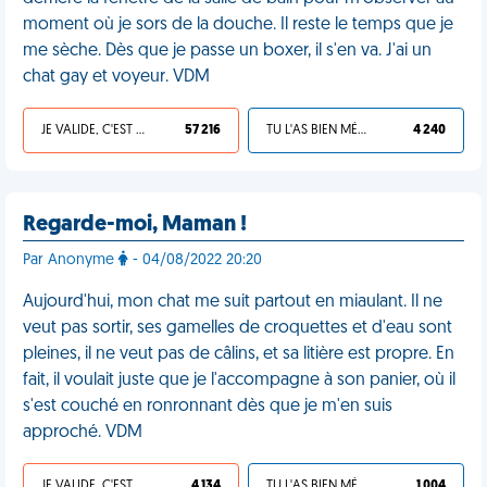
moment où je sors de la douche. Il reste le temps que je
me sèche. Dès que je passe un boxer, il s'en va. J'ai un
chat gay et voyeur. VDM
JE VALIDE, C'EST UNE VDM
57 216
TU L'AS BIEN MÉRITÉ
4 240
Regarde-moi, Maman !
Par Anonyme
- 04/08/2022 20:20
Aujourd'hui, mon chat me suit partout en miaulant. Il ne
veut pas sortir, ses gamelles de croquettes et d'eau sont
pleines, il ne veut pas de câlins, et sa litière est propre. En
fait, il voulait juste que je l'accompagne à son panier, où il
s'est couché en ronronnant dès que je m'en suis
approché. VDM
JE VALIDE, C'EST UNE VDM
4 134
TU L'AS BIEN MÉRITÉ
1 004