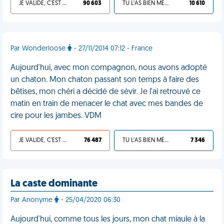
JE VALIDE, C'EST UNE VDM
90 603
TU L'AS BIEN MÉRITÉ
10 610
Par Wonderloose
- 27/11/2014 07:12 - France
Aujourd'hui, avec mon compagnon, nous avons adopté
un chaton. Mon chaton passant son temps à faire des
bêtises, mon chéri a décidé de sévir. Je l'ai retrouvé ce
matin en train de menacer le chat avec mes bandes de
cire pour les jambes. VDM
JE VALIDE, C'EST UNE VDM
76 487
TU L'AS BIEN MÉRITÉ
7 346
La caste dominante
Par Anonyme
- 25/04/2020 06:30
Aujourd'hui, comme tous les jours, mon chat miaule à la