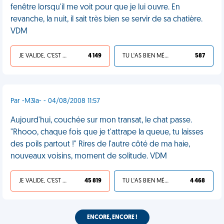
fenêtre lorsqu'il me voit pour que je lui ouvre. En
revanche, la nuit, il sait très bien se servir de sa chatière.
VDM
JE VALIDE, C'EST UNE VDM
4 149
TU L'AS BIEN MÉRITÉ
587
Par -M3la- - 04/08/2008 11:57
Aujourd'hui, couchée sur mon transat, le chat passe.
"Rhooo, chaque fois que je t'attrape la queue, tu laisses
des poils partout !" Rires de l'autre côté de ma haie,
nouveaux voisins, moment de solitude. VDM
JE VALIDE, C'EST UNE VDM
45 819
TU L'AS BIEN MÉRITÉ
4 468
ENCORE, ENCORE !