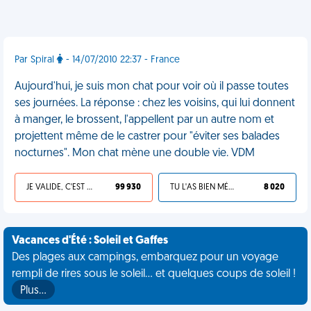
Par Spiral
- 14/07/2010 22:37 - France
Aujourd'hui, je suis mon chat pour voir où il passe toutes
ses journées. La réponse : chez les voisins, qui lui donnent
à manger, le brossent, l'appellent par un autre nom et
projettent même de le castrer pour "éviter ses balades
nocturnes". Mon chat mène une double vie. VDM
JE VALIDE, C'EST UNE VDM
99 930
TU L'AS BIEN MÉRITÉ
8 020
Vacances d'Été : Soleil et Gaffes
Des plages aux campings, embarquez pour un voyage
rempli de rires sous le soleil... et quelques coups de soleil !
Plus…