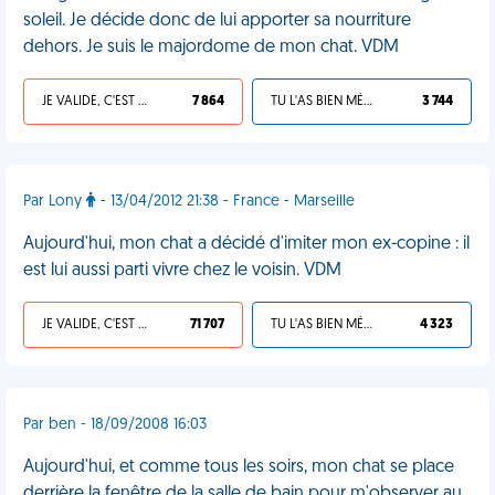
soleil. Je décide donc de lui apporter sa nourriture
dehors. Je suis le majordome de mon chat. VDM
JE VALIDE, C'EST UNE VDM
7 864
TU L'AS BIEN MÉRITÉ
3 744
Par Lony
- 13/04/2012 21:38 - France - Marseille
Aujourd'hui, mon chat a décidé d'imiter mon ex-copine : il
est lui aussi parti vivre chez le voisin. VDM
JE VALIDE, C'EST UNE VDM
71 707
TU L'AS BIEN MÉRITÉ
4 323
Par ben - 18/09/2008 16:03
Aujourd'hui, et comme tous les soirs, mon chat se place
derrière la fenêtre de la salle de bain pour m'observer au