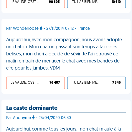
JE VALIDE, C'EST UNE VDM
90 603
TU L'AS BIEN MÉRITÉ
10 610
Par Wonderloose
- 27/11/2014 07:12 - France
Aujourd'hui, avec mon compagnon, nous avons adopté
un chaton. Mon chaton passant son temps à faire des
bêtises, mon chéri a décidé de sévir. Je l'ai retrouvé ce
matin en train de menacer le chat avec mes bandes de
cire pour les jambes. VDM
JE VALIDE, C'EST UNE VDM
76 487
TU L'AS BIEN MÉRITÉ
7 346
La caste dominante
Par Anonyme
- 25/04/2020 06:30
Aujourd'hui, comme tous les jours, mon chat miaule à la