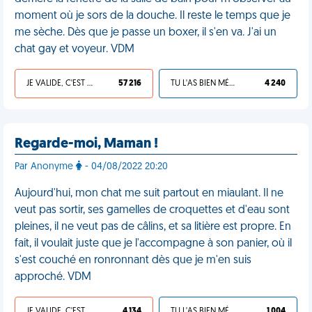
moment où je sors de la douche. Il reste le temps que je
me sèche. Dès que je passe un boxer, il s'en va. J'ai un
chat gay et voyeur. VDM
JE VALIDE, C'EST UNE VDM
57 216
TU L'AS BIEN MÉRITÉ
4 240
Regarde-moi, Maman !
Par Anonyme
- 04/08/2022 20:20
Aujourd'hui, mon chat me suit partout en miaulant. Il ne
veut pas sortir, ses gamelles de croquettes et d'eau sont
pleines, il ne veut pas de câlins, et sa litière est propre. En
fait, il voulait juste que je l'accompagne à son panier, où il
s'est couché en ronronnant dès que je m'en suis
approché. VDM
JE VALIDE, C'EST UNE VDM
4 134
TU L'AS BIEN MÉRITÉ
1 004