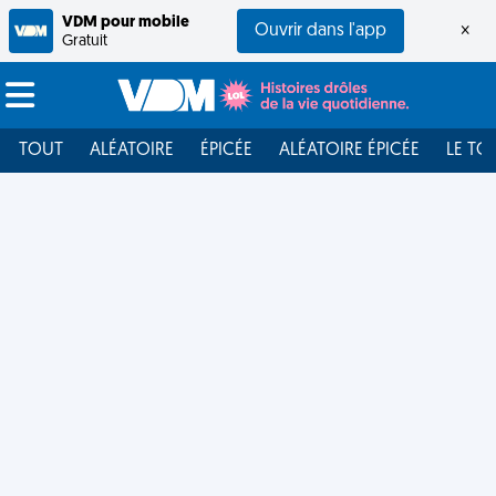
VDM pour mobile
Ouvrir dans l'app
×
Gratuit
TOUT
ALÉATOIRE
ÉPICÉE
ALÉATOIRE ÉPICÉE
LE TO