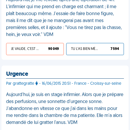
Aujourd'hui, je me réveille après une opération de 4h.
L'infirmier qui me prend en charge est charmant ; il me
plaît beaucoup même. J'essaie de faire bonne figure,
mais il me dit que je ne mangerai pas avant mes
premières selles, et il ajoute : "Vous ne tirez pas la chasse,
hein, je veux voir." VDM
JE VALIDE, C'EST UNE VDM
90 049
TU L'AS BIEN MÉRITÉ
7 594
Urgence
Par grattegratte
- 16/06/2015 20:51 - France - Croissy-sur-seine
Aujourd'hui, je suis en stage infirmier. Alors que je prépare
des perfusions, une sonnette d'urgence sonne.
J'abandonne en vitesse ce que j'ai dans les mains pour
me rendre dans la chambre de ma patiente. Elle m'a alors
demandé de lui gratter l'anus. VDM