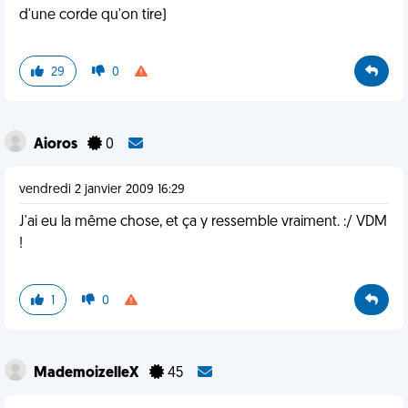
d'une corde qu'on tire)
29
0
Aioros
0
vendredi 2 janvier 2009 16:29
J'ai eu la même chose, et ça y ressemble vraiment. :/ VDM
!
1
0
MademoizelleX
45