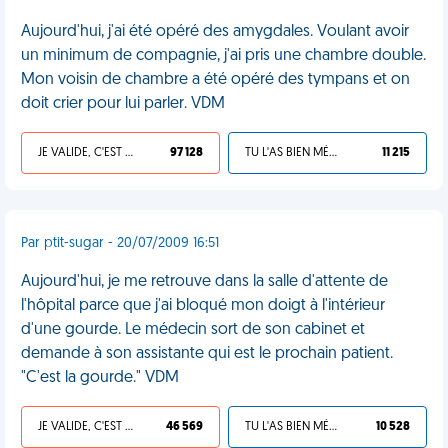
Aujourd'hui, j'ai été opéré des amygdales. Voulant avoir
un minimum de compagnie, j'ai pris une chambre double.
Mon voisin de chambre a été opéré des tympans et on
doit crier pour lui parler. VDM
JE VALIDE, C'EST UNE VDM
97 128
TU L'AS BIEN MÉRITÉ
11 215
Par ptit-sugar - 20/07/2009 16:51
Aujourd'hui, je me retrouve dans la salle d'attente de
l'hôpital parce que j'ai bloqué mon doigt à l'intérieur
d'une gourde. Le médecin sort de son cabinet et
demande à son assistante qui est le prochain patient.
"C'est la gourde." VDM
JE VALIDE, C'EST UNE VDM
46 569
TU L'AS BIEN MÉRITÉ
10 528