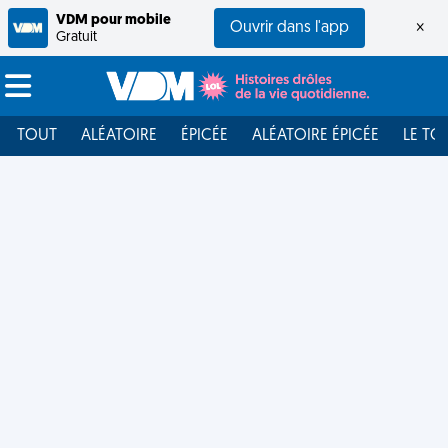
VDM pour mobile
Ouvrir dans l'app
×
Gratuit
TOUT
ALÉATOIRE
ÉPICÉE
ALÉATOIRE ÉPICÉE
LE TO