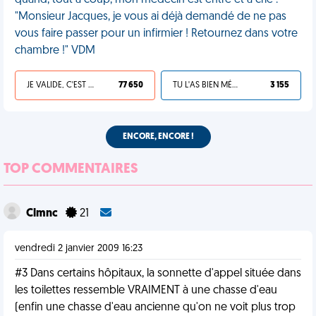
quand, tout à coup, mon médecin est entré et a crié :
"Monsieur Jacques, je vous ai déjà demandé de ne pas
vous faire passer pour un infirmier ! Retournez dans votre
chambre !" VDM
JE VALIDE, C'EST UNE VDM
77 650
TU L'AS BIEN MÉRITÉ
3 155
ENCORE, ENCORE !
TOP COMMENTAIRES
Clmnc
21
vendredi 2 janvier 2009 16:23
#3 Dans certains hôpitaux, la sonnette d'appel située dans
les toilettes ressemble VRAIMENT à une chasse d'eau
(enfin une chasse d'eau ancienne qu'on ne voit plus trop