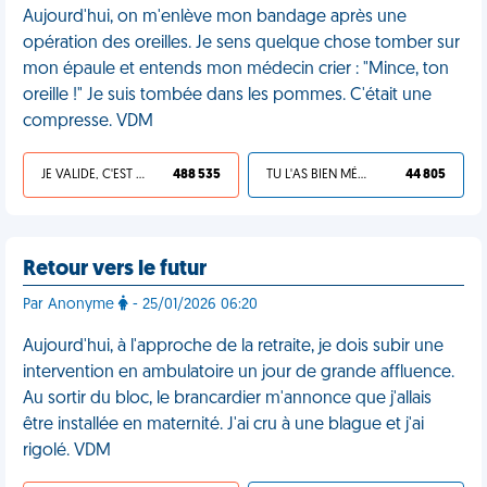
Aujourd'hui, on m'enlève mon bandage après une
opération des oreilles. Je sens quelque chose tomber sur
mon épaule et entends mon médecin crier : "Mince, ton
oreille !" Je suis tombée dans les pommes. C'était une
compresse. VDM
JE VALIDE, C'EST UNE VDM
488 535
TU L'AS BIEN MÉRITÉ
44 805
Retour vers le futur
Par Anonyme
- 25/01/2026 06:20
Aujourd'hui, à l'approche de la retraite, je dois subir une
intervention en ambulatoire un jour de grande affluence.
Au sortir du bloc, le brancardier m'annonce que j'allais
être installée en maternité. J'ai cru à une blague et j'ai
rigolé. VDM