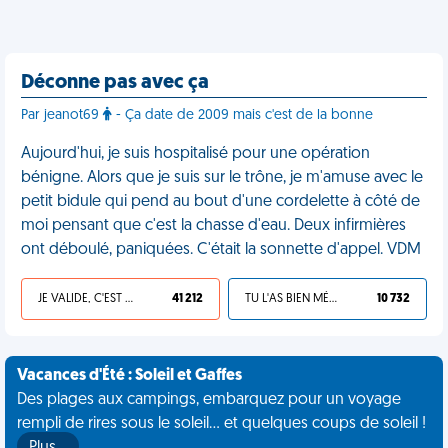
Déconne pas avec ça
Par jeanot69
- Ça date de 2009 mais c'est de la bonne
Aujourd'hui, je suis hospitalisé pour une opération
bénigne. Alors que je suis sur le trône, je m'amuse avec le
petit bidule qui pend au bout d'une cordelette à côté de
moi pensant que c'est la chasse d'eau. Deux infirmières
ont déboulé, paniquées. C'était la sonnette d'appel. VDM
JE VALIDE, C'EST UNE VDM
41 212
TU L'AS BIEN MÉRITÉ
10 732
Vacances d'Été : Soleil et Gaffes
Des plages aux campings, embarquez pour un voyage
rempli de rires sous le soleil... et quelques coups de soleil !