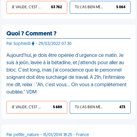
JE VALIDE, C'EST UNE VDM
63 762
TU L'AS BIEN MÉRITÉ
5 064
Quoi ? Comment ?
Par Sophiedi
- 29/03/2022 07:30
Aujourd'hui, je dois être opérée d'urgence ce matin. Je
suis à jeûn, lavée à la bétadine, et j'attends pour aller au
bloc. C'est long, mais j'ai conscience que le personnel
soignant doit être surchargé de travail. À 21h, l'infirmière
me dit, relax : "Ah, c'est vous… On vous a complètement
oubliée." VDM
JE VALIDE, C'EST UNE VDM
5 689
TU L'AS BIEN MÉRITÉ
473
Par petite_nature - 15/01/2014 18:25 - France