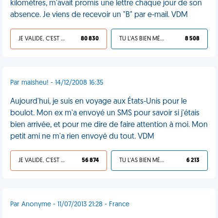
kilomètres, m'avait promis une lettre chaque jour de son
absence. Je viens de recevoir un "B" par e-mail. VDM
JE VALIDE, C'EST UNE VDM
80 830
TU L'AS BIEN MÉRITÉ
8 508
Par maisheu! - 14/12/2008 16:35
Aujourd'hui, je suis en voyage aux États-Unis pour le
boulot. Mon ex m'a envoyé un SMS pour savoir si j'étais
bien arrivée, et pour me dire de faire attention à moi. Mon
petit ami ne m'a rien envoyé du tout. VDM
JE VALIDE, C'EST UNE VDM
56 874
TU L'AS BIEN MÉRITÉ
6 213
Par Anonyme - 11/07/2013 21:28 - France