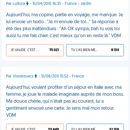
Par cultura
- 15/04/2015 16:35 - France - Jardin
Aujourd'hui, ma copine, partie en voyage, me manque. Je
lui envoie un texto : "Je m'ennuie de toi…" Sa réponse a
été des plus inattendues : "Ah OK sympa, bah tu vois toi
aussi tu me fais chier, c'est mieux qu'on en reste là." VDM
JE VALIDE, C'EST UNE VDM
75 021
TU L'AS BIEN MÉRITÉ
8 134
Par Vivelesvacs
- 31/08/2011 15:52 - France
Aujourd'hui, voulant profiter d'un séjour en Italie avec ma
femme, je joue le malade imaginaire auprès de mon boss.
Ma douce chérie, qui n'était pas au courant, lui a
gentiment envoyé une carte. Je sens mal mon retour.
VDM
JE VALIDE, C'EST UNE VDM
55 849
TU L'AS BIEN MÉRITÉ
32 158