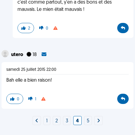
c'est comme partout, y'en a des bons et des
mauvais. Le mien était mauvais !
2
0
utero
18
samedi 25 juillet 2015 22:00
Bah elle a bien raison!
0
1
1
2
3
4
5