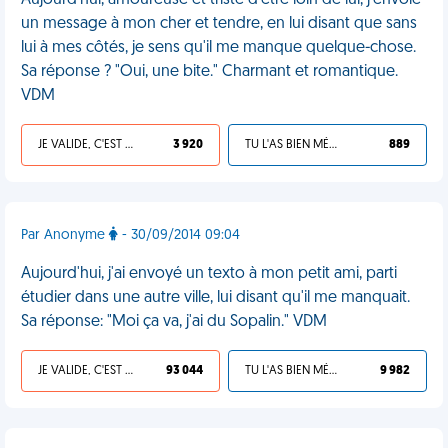
Aujourd'hui, amoureuse et triste d'être loin de lui, j'envoie
un message à mon cher et tendre, en lui disant que sans
lui à mes côtés, je sens qu'il me manque quelque-chose.
Sa réponse ? "Oui, une bite." Charmant et romantique.
VDM
JE VALIDE, C'EST UNE VDM
3 920
TU L'AS BIEN MÉRITÉ
889
Par Anonyme
- 30/09/2014 09:04
Aujourd'hui, j'ai envoyé un texto à mon petit ami, parti
étudier dans une autre ville, lui disant qu'il me manquait.
Sa réponse: "Moi ça va, j'ai du Sopalin." VDM
JE VALIDE, C'EST UNE VDM
93 044
TU L'AS BIEN MÉRITÉ
9 982