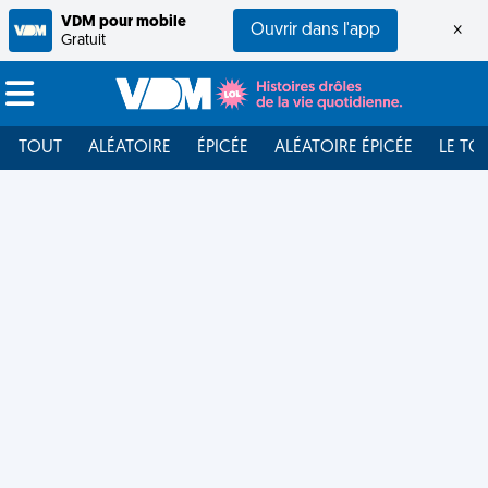
VDM pour mobile
Ouvrir dans l'app
×
Gratuit
TOUT
ALÉATOIRE
ÉPICÉE
ALÉATOIRE ÉPICÉE
LE TO