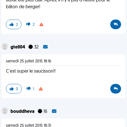
aurait été plus clair. Après, il n'y a pas d'heure pour le
bâton de berger!
2
2
gtell04
32
samedi 25 juillet 2015 18:16
C'est super le saucisson!!
0
1
bouddheva
16
samedi 25 juillet 2015 18:31