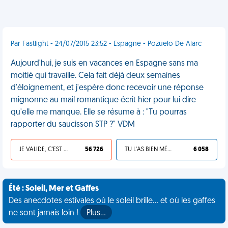
Par Fastlight - 24/07/2015 23:52 - Espagne - Pozuelo De Alarc
Aujourd'hui, je suis en vacances en Espagne sans ma
moitié qui travaille. Cela fait déjà deux semaines
d'éloignement, et j'espère donc recevoir une réponse
mignonne au mail romantique écrit hier pour lui dire
qu'elle me manque. Elle se résume à : "Tu pourras
rapporter du saucisson STP ?" VDM
JE VALIDE, C'EST UNE VDM
56 726
TU L'AS BIEN MÉRITÉ
6 058
Été : Soleil, Mer et Gaffes
Des anecdotes estivales où le soleil brille... et où les gaffes
ne sont jamais loin !
Plus…