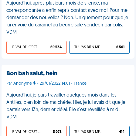
Aujourd'hui, après plusieurs mois de silence, ma
correspondante a enfin repris contact avec moi. Pour me
demander des nouvelles ? Non. Uniquement pour que je
lui envoie du caramel au beurre salé vendéen par colis.
VDM
JE VALIDE, C'EST UNE VDM
69 534
TU L'AS BIEN MÉRITÉ
6 501
Bon bah salut, hein
Par Anonyme
- 29/01/2022 14:01 - France
Aujourd'hui, je pars travailler quelques mois dans les
Antilles, bien loin de ma chérie. Hier, je lui avais dit que je
partais vers 13h, dernier délai. Elle s'est réveillée à midi.
VDM
JE VALIDE, C'EST UNE VDM
3 078
TU L'AS BIEN MÉRITÉ
414