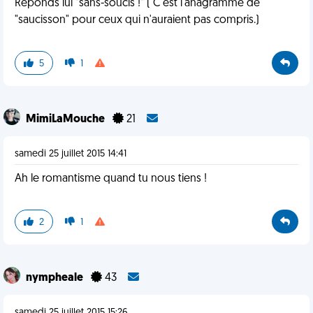
Réponds lui "sans-soucis !" ( C'est l'anagramme de
"saucisson" pour ceux qui n'auraient pas compris.)
5
1
MimiLaMouche
21
samedi 25 juillet 2015 14:41
Ah le romantisme quand tu nous tiens !
2
1
nympheale
43
samedi 25 juillet 2015 15:26