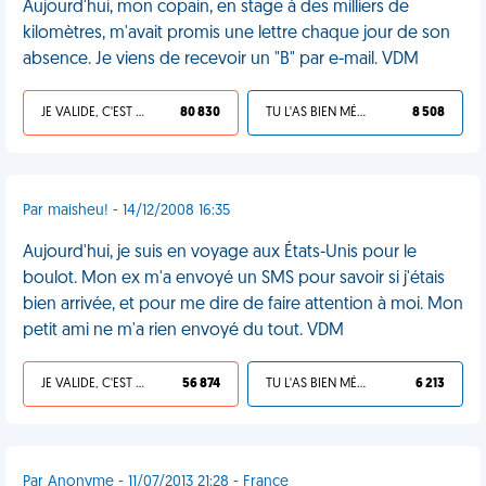
Aujourd'hui, mon copain, en stage à des milliers de
kilomètres, m'avait promis une lettre chaque jour de son
absence. Je viens de recevoir un "B" par e-mail. VDM
JE VALIDE, C'EST UNE VDM
80 830
TU L'AS BIEN MÉRITÉ
8 508
Par maisheu! - 14/12/2008 16:35
Aujourd'hui, je suis en voyage aux États-Unis pour le
boulot. Mon ex m'a envoyé un SMS pour savoir si j'étais
bien arrivée, et pour me dire de faire attention à moi. Mon
petit ami ne m'a rien envoyé du tout. VDM
JE VALIDE, C'EST UNE VDM
56 874
TU L'AS BIEN MÉRITÉ
6 213
Par Anonyme - 11/07/2013 21:28 - France