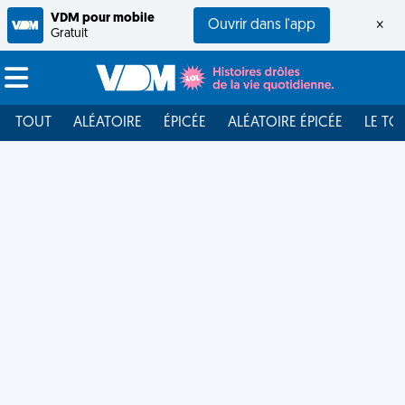
VDM pour mobile
Ouvrir dans l'app
×
Gratuit
TOUT
ALÉATOIRE
ÉPICÉE
ALÉATOIRE ÉPICÉE
LE TO