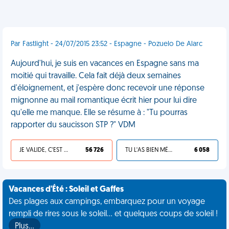
Par Fastlight - 24/07/2015 23:52 - Espagne - Pozuelo De Alarc
Aujourd'hui, je suis en vacances en Espagne sans ma
moitié qui travaille. Cela fait déjà deux semaines
d'éloignement, et j'espère donc recevoir une réponse
mignonne au mail romantique écrit hier pour lui dire
qu'elle me manque. Elle se résume à : "Tu pourras
rapporter du saucisson STP ?" VDM
JE VALIDE, C'EST UNE VDM
56 726
TU L'AS BIEN MÉRITÉ
6 058
Vacances d'Été : Soleil et Gaffes
Des plages aux campings, embarquez pour un voyage
rempli de rires sous le soleil... et quelques coups de soleil !
Plus…