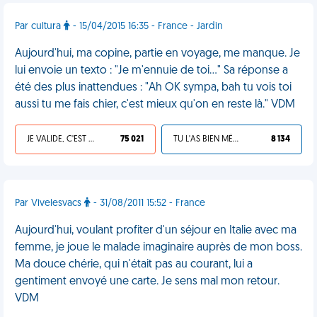
Par cultura
- 15/04/2015 16:35 - France - Jardin
Aujourd'hui, ma copine, partie en voyage, me manque. Je
lui envoie un texto : "Je m'ennuie de toi…" Sa réponse a
été des plus inattendues : "Ah OK sympa, bah tu vois toi
aussi tu me fais chier, c'est mieux qu'on en reste là." VDM
JE VALIDE, C'EST UNE VDM
75 021
TU L'AS BIEN MÉRITÉ
8 134
Par Vivelesvacs
- 31/08/2011 15:52 - France
Aujourd'hui, voulant profiter d'un séjour en Italie avec ma
femme, je joue le malade imaginaire auprès de mon boss.
Ma douce chérie, qui n'était pas au courant, lui a
gentiment envoyé une carte. Je sens mal mon retour.
VDM