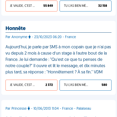
JE VALIDE, C'EST UNE VDM
55 849
TU L'AS BIEN MÉRITÉ
32 158
Honnête
Par Anonyme
- 23/10/2023 06:20 - France
Aujourd'hui, je parle par SMS à mon copain que je n’ai pas
vu depuis 2 mois à cause d’un stage à l’autre bout de la
France. Je lui demande : "Qu’est ce que tu penses de
notre couple?" Il ouvre et lit le message, et dix minutes
plus tard, sa réponse : "Honnêtement ? À sa fin." VDM
JE VALIDE, C'EST UNE VDM
2 372
TU L'AS BIEN MÉRITÉ
580
Par Princesse
- 10/06/2013 11:04 - France - Palaiseau