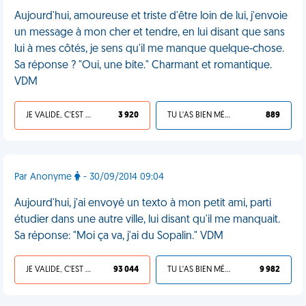
Aujourd'hui, amoureuse et triste d'être loin de lui, j'envoie
un message à mon cher et tendre, en lui disant que sans
lui à mes côtés, je sens qu'il me manque quelque-chose.
Sa réponse ? "Oui, une bite." Charmant et romantique.
VDM
JE VALIDE, C'EST UNE VDM
3 920
TU L'AS BIEN MÉRITÉ
889
Par Anonyme
- 30/09/2014 09:04
Aujourd'hui, j'ai envoyé un texto à mon petit ami, parti
étudier dans une autre ville, lui disant qu'il me manquait.
Sa réponse: "Moi ça va, j'ai du Sopalin." VDM
JE VALIDE, C'EST UNE VDM
93 044
TU L'AS BIEN MÉRITÉ
9 982