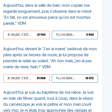
Aujourd'hui, dans la salle de bain, mon copain me
regarde longuement, puis s'observe dans le miroir :
"En fait, on est amoureux parce qu'on est moches
pareils." VDM
JE VALIDE, C'EST UNE VDM
67 941
TU L'AS BIEN MÉRITÉ
5 990
Aujourd'hui, devant le "J'en ai marre" exténué de mon
père après six heures de route, je lui propose de
prendre le relais au volant. "Ah non mais, j'en ai pas
marre de vivre, hein !" VDM
JE VALIDE, C'EST UNE VDM
91 908
TU L'AS BIEN MÉRITÉ
10 472
Aujourd'hui, je suis au baptême de ma nièce. Je suis
en train de filmer quand, tout à coup, dans le viseur
du caméscope, je vois le prêtre et mon mari courir
vers moi. Je m'étais trop approchée des cierges et