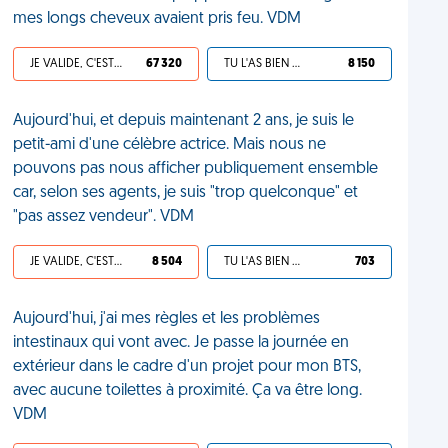
mes longs cheveux avaient pris feu. VDM
JE VALIDE, C'EST UNE VDM
67 320
TU L'AS BIEN MÉRITÉ
8 150
Aujourd'hui, et depuis maintenant 2 ans, je suis le
petit-ami d'une célèbre actrice. Mais nous ne
pouvons pas nous afficher publiquement ensemble
car, selon ses agents, je suis "trop quelconque" et
"pas assez vendeur". VDM
JE VALIDE, C'EST UNE VDM
8 504
TU L'AS BIEN MÉRITÉ
703
Aujourd'hui, j'ai mes règles et les problèmes
intestinaux qui vont avec. Je passe la journée en
extérieur dans le cadre d'un projet pour mon BTS,
avec aucune toilettes à proximité. Ça va être long.
VDM