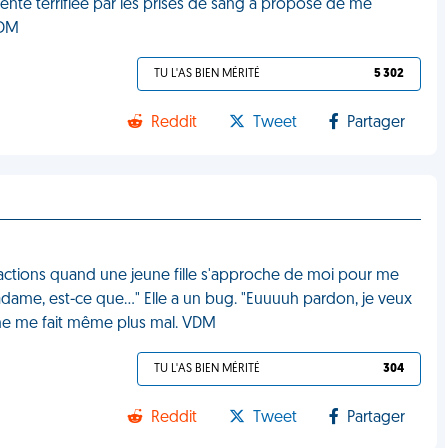
iente terrifiée par les prises de sang a proposé de me
VDM
TU L'AS BIEN MÉRITÉ
5 302
Reddit
Tweet
Partager
tractions quand une jeune fille s'approche de moi pour me
ame, est-ce que…" Elle a un bug. "Euuuuh pardon, je veux
 ne me fait même plus mal. VDM
TU L'AS BIEN MÉRITÉ
304
Reddit
Tweet
Partager