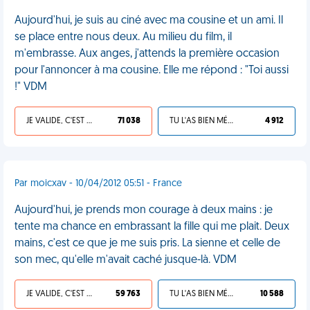
Aujourd'hui, je suis au ciné avec ma cousine et un ami. Il
se place entre nous deux. Au milieu du film, il
m'embrasse. Aux anges, j'attends la première occasion
pour l'annoncer à ma cousine. Elle me répond : "Toi aussi
!" VDM
JE VALIDE, C'EST UNE VDM
71 038
TU L'AS BIEN MÉRITÉ
4 912
Par moicxav - 10/04/2012 05:51 - France
Aujourd'hui, je prends mon courage à deux mains : je
tente ma chance en embrassant la fille qui me plait. Deux
mains, c'est ce que je me suis pris. La sienne et celle de
son mec, qu'elle m'avait caché jusque-là. VDM
JE VALIDE, C'EST UNE VDM
59 763
TU L'AS BIEN MÉRITÉ
10 588