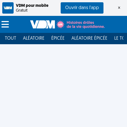
VDM pour mobile
Ouvrir dans l'app
×
Gratuit
TOUT
ALÉATOIRE
ÉPICÉE
ALÉATOIRE ÉPICÉE
LE TO