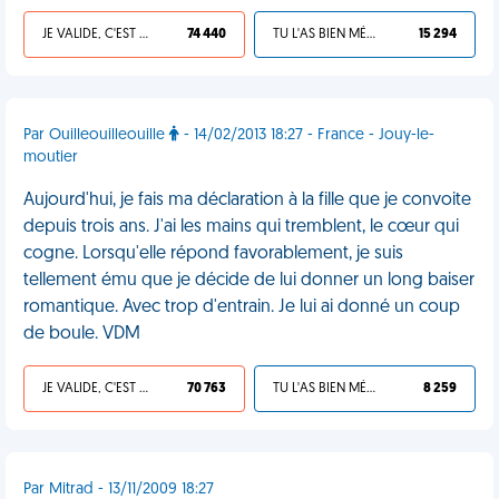
JE VALIDE, C'EST UNE VDM
74 440
TU L'AS BIEN MÉRITÉ
15 294
Par Ouilleouilleouille
- 14/02/2013 18:27 - France - Jouy-le-
moutier
Aujourd'hui, je fais ma déclaration à la fille que je convoite
depuis trois ans. J'ai les mains qui tremblent, le cœur qui
cogne. Lorsqu'elle répond favorablement, je suis
tellement ému que je décide de lui donner un long baiser
romantique. Avec trop d'entrain. Je lui ai donné un coup
de boule. VDM
JE VALIDE, C'EST UNE VDM
70 763
TU L'AS BIEN MÉRITÉ
8 259
Par Mitrad - 13/11/2009 18:27