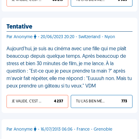
JE VALIDE, C'EST UNE VDM
60 219
TU L'AS BIEN MÉRITÉ
3 989
Tentative
Par Anonyme
- 20/06/2023 20:20 - Switzerland - Nyon
Aujourd'hui, je suis au cinéma avec une fille qui me plaît
beaucoup depuis quelque temps. Après beaucoup de
stress et bien 30 minutes de film, je me lance. À la
question : "Est-ce que je peux prendre ta main ?" après
m’avoir fait répéter, elle me répond : "Euuuuh non. Mais tu
peux prendre un gâteau si tu veux." VDM
JE VALIDE, C'EST UNE VDM
4 237
TU L'AS BIEN MÉRITÉ
773
Par Anonyme
- 16/07/2013 06:06 - France - Grenoble