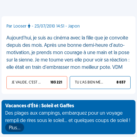
Par Looser
- 23/07/2010 14:51 - Japon
Aujourd'hui, je suis au cinéma avec la fille que je convoite
depuis des mois. Après une bonne demi-heure d'auto-
motivation, je prends mon courage à une main et la pose
sur la sienne. Je me tourne vers elle pour voir sa réaction :
elle était en train d'embrasser mon meilleur pote. VDM
JE VALIDE, C'EST UNE VDM
103 221
TU L'AS BIEN MÉRITÉ
8 037
Vacances d'Été : Soleil et Gaffes
Des plages aux campings, embarquez pour un voyage
rempli de rires sous le soleil... et quelques coups de soleil !
Plus…