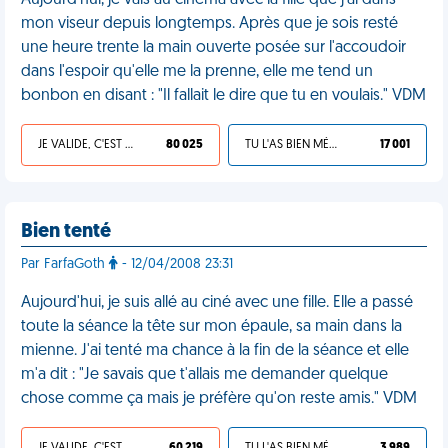
Aujourd'hui, je vais au cinéma avec la fille que j'ai dans
mon viseur depuis longtemps. Après que je sois resté
une heure trente la main ouverte posée sur l'accoudoir
dans l'espoir qu'elle me la prenne, elle me tend un
bonbon en disant : "Il fallait le dire que tu en voulais." VDM
JE VALIDE, C'EST UNE VDM
80 025
TU L'AS BIEN MÉRITÉ
17 001
Bien tenté
Par FarfaGoth
- 12/04/2008 23:31
Aujourd'hui, je suis allé au ciné avec une fille. Elle a passé
toute la séance la tête sur mon épaule, sa main dans la
mienne. J'ai tenté ma chance à la fin de la séance et elle
m'a dit : "Je savais que t'allais me demander quelque
chose comme ça mais je préfère qu'on reste amis." VDM