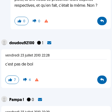
respectives, et qu'en fait, c'était la même. Non ?
0
0
doudou92100
1
vendredi 23 juillet 2010 22:28
c'est pas de bol
7
4
Pampa !
0