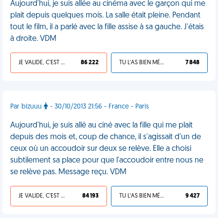
Aujourd'hui, je suis allée au cinéma avec le garçon qui me
plait depuis quelques mois. La salle était pleine. Pendant
tout le film, il a parlé avec la fille assise à sa gauche. J'étais
à droite. VDM
JE VALIDE, C'EST UNE VDM
86 222
TU L'AS BIEN MÉRITÉ
7 848
Par bizuuu
- 30/10/2013 21:56 - France - Paris
Aujourd'hui, je suis allé au ciné avec la fille qui me plait
depuis des mois et, coup de chance, il s'agissait d'un de
ceux où un accoudoir sur deux se relève. Elle a choisi
subtilement sa place pour que l'accoudoir entre nous ne
se relève pas. Message reçu. VDM
JE VALIDE, C'EST UNE VDM
84 193
TU L'AS BIEN MÉRITÉ
9 427