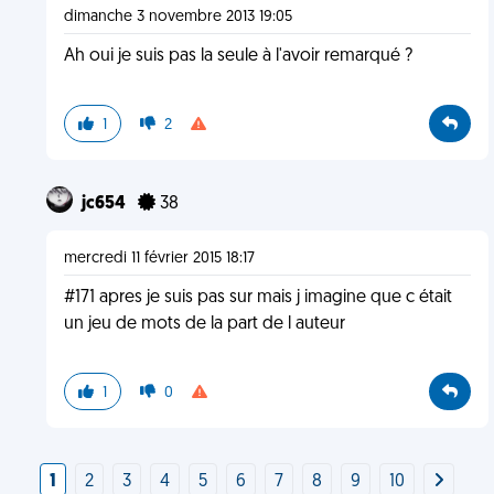
dimanche 3 novembre 2013 19:05
Ah oui je suis pas la seule à l'avoir remarqué ?
1
2
jc654
38
mercredi 11 février 2015 18:17
#171 apres je suis pas sur mais j imagine que c était
un jeu de mots de la part de l auteur
1
0
1
2
3
4
5
6
7
8
9
10